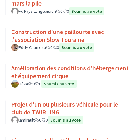
mars la pile
Fc Pays Langeaisien
0
0
Soumis au vote
Construction d'une paillourte avec
l'association Slow Touraine
Eddy Charreau
0
0
Soumis au vote
Amélioration des conditions d'hébergement
et équipement cirque
Héka
0
0
Soumis au vote
Projet d'un ou plusieurs véhicule pour le
club de TWIRLING
lamirault
0
9
Soumis au vote