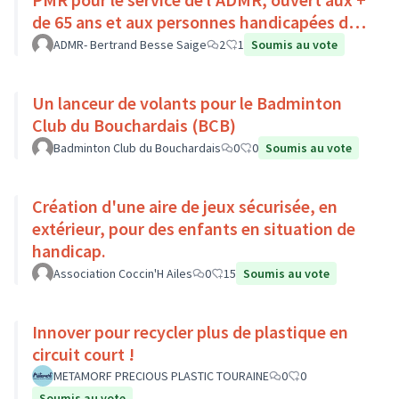
de 65 ans et aux personnes handicapées du
Pays Loire-Touraine.
ADMR- Bertrand Besse Saige
2
1
Soumis au vote
Un lanceur de volants pour le Badminton
Club du Bouchardais (BCB)
Badminton Club du Bouchardais
0
0
Soumis au vote
Création d'une aire de jeux sécurisée, en
extérieur, pour des enfants en situation de
handicap.
Association Coccin'H Ailes
0
15
Soumis au vote
Innover pour recycler plus de plastique en
circuit court !
METAMORF PRECIOUS PLASTIC TOURAINE
0
0
Soumis au vote