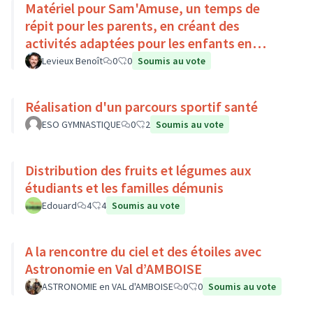
Matériel pour Sam'Amuse, un temps de
répit pour les parents, en créant des
activités adaptées pour les enfants en
situation de handicap
Levieux Benoît
0
0
Soumis au vote
Réalisation d'un parcours sportif santé
ESO GYMNASTIQUE
0
2
Soumis au vote
Distribution des fruits et légumes aux
étudiants et les familles démunis
Edouard
4
4
Soumis au vote
A la rencontre du ciel et des étoiles avec
Astronomie en Val d’AMBOISE
ASTRONOMIE en VAL d'AMBOISE
0
0
Soumis au vote