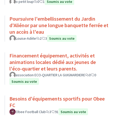
o petit loup
0
1
Soumis au vote
Poursuivre l'embellissement du Jardin
d'Aliénor par une longue banquette ferrée et
un accès à l'eau
Louise-Adèle
2
3
Soumis au vote
Financement équipement, activités et
animations locales dédié aux jeunes de
l'éco-quartier et leurs parents.
association ECO-QUARTIER LA GUIGNARDIERE
0
0
Soumis au vote
Besoins d'équipements sportifs pour Obee
FC
Obee Football Club
3
91
Soumis au vote