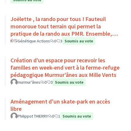
Joëlette , la rando pour tous ! Fauteuil
monoroue tout terrain qui permet la
pratique de la rando aux PMR. Ensemble,
faisons du sport :)
Génétique Actions
0
3
Soumis au vote
Création d’un espace pour recevoir les
familles en week-end vert à la ferme-refuge
pédagogique Murmur’ânes aux Mille Vents
murmur'ânes
0
0
Soumis au vote
Aménagement d'un skate-park en accès
libre
Philippot THIERRY
0
1
Soumis au vote