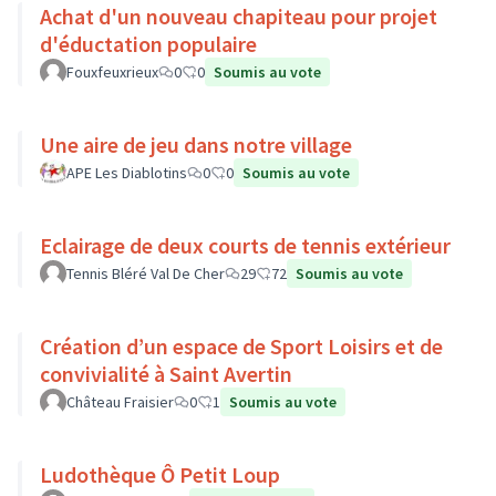
Achat d'un nouveau chapiteau pour projet
d'éductation populaire
Fouxfeuxrieux
0
0
Soumis au vote
Une aire de jeu dans notre village
APE Les Diablotins
0
0
Soumis au vote
Eclairage de deux courts de tennis extérieur
Tennis Bléré Val De Cher
29
72
Soumis au vote
Création d’un espace de Sport Loisirs et de
convivialité à Saint Avertin
Château Fraisier
0
1
Soumis au vote
Ludothèque Ô Petit Loup