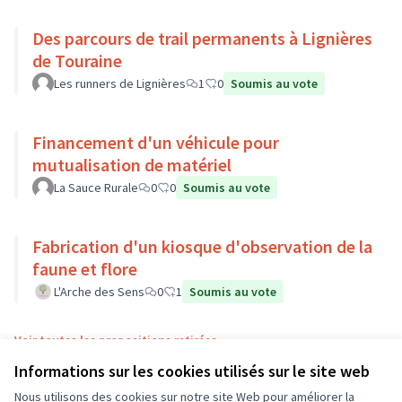
Des parcours de trail permanents à Lignières
de Touraine
Les runners de Lignières
1
0
Soumis au vote
Financement d'un véhicule pour
mutualisation de matériel
La Sauce Rurale
0
0
Soumis au vote
Fabrication d'un kiosque d'observation de la
faune et flore
L'Arche des Sens
0
1
Soumis au vote
Voir toutes les propositions retirées
Informations sur les cookies utilisés sur le site web
Nous utilisons des cookies sur notre site Web pour améliorer la
Conditions d'utilisation