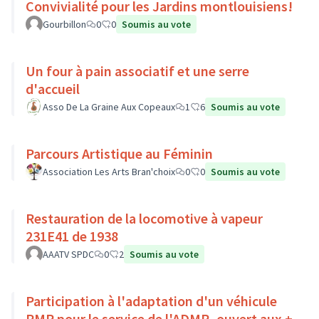
Convivialité pour les Jardins montlouisiens!
Gourbillon
0
0
Soumis au vote
Un four à pain associatif et une serre
d'accueil
Asso De La Graine Aux Copeaux
1
6
Soumis au vote
Parcours Artistique au Féminin
Association Les Arts Bran'choix
0
0
Soumis au vote
Restauration de la locomotive à vapeur
231E41 de 1938
AAATV SPDC
0
2
Soumis au vote
Participation à l'adaptation d'un véhicule
PMR pour le service de l'ADMR, ouvert aux +