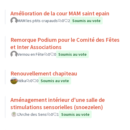
Amélioration de la cour MAM saint epain
MAM les ptits crapauds
0
2
Soumis au vote
Remorque Podium pour le Comité des Fêtes
et Inter Associations
Vernou en Fête
0
0
Soumis au vote
Renouvellement chapiteau
Héka
0
0
Soumis au vote
Aménagement intérieur d'une salle de
stimulations sensorielles (snoezelen)
L'Arche des Sens
0
1
Soumis au vote