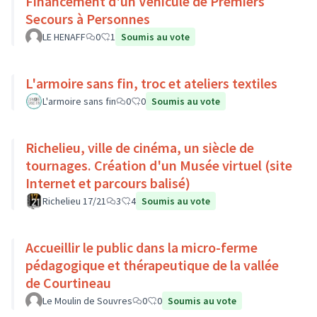
Financement d'un Véhicule de Premiers
Secours à Personnes
LE HENAFF
0
1
Soumis au vote
L'armoire sans fin, troc et ateliers textiles
L'armoire sans fin
0
0
Soumis au vote
Richelieu, ville de cinéma, un siècle de
tournages. Création d'un Musée virtuel (site
Internet et parcours balisé)
Richelieu 17/21
3
4
Soumis au vote
Accueillir le public dans la micro-ferme
pédagogique et thérapeutique de la vallée
de Courtineau
Le Moulin de Souvres
0
0
Soumis au vote