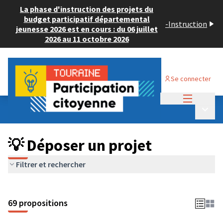
La phase d'instruction des projets du
budget participatif départemental
-
Instruction
jeunesse 2026 est en cours : du 06 juillet
2026 au 11 octobre 2026
Se connecter
Menu princi
Budget Participatif ADULTE 2024
/
Menu p
💡 Déposer un projet
💡 Déposer un projet
Filtrer et rechercher
69 propositions