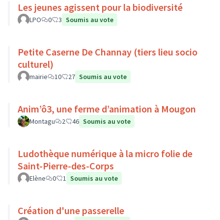
Les jeunes agissent pour la biodiversité
LPO
0
3
Soumis au vote
Petite Caserne De Channay (tiers lieu socio
culturel)
mairie
10
27
Soumis au vote
Anim’ô3, une ferme d’animation à Mougon
Montagu
2
46
Soumis au vote
Ludothèque numérique à la micro folie de
Saint-Pierre-des-Corps
Elène
0
1
Soumis au vote
Création d'une passerelle