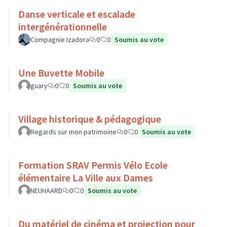
Danse verticale et escalade
intergénérationnelle
Compagnie Izadora
0
0
Soumis au vote
Une Buvette Mobile
guary
0
0
Soumis au vote
Village historique & pédagogique
Regards sur mon patrimoine
0
0
Soumis au vote
Formation SRAV Permis Vélo Ecole
élémentaire La Ville aux Dames
NEUHAARD
0
0
Soumis au vote
Du matériel de cinéma et projection pour