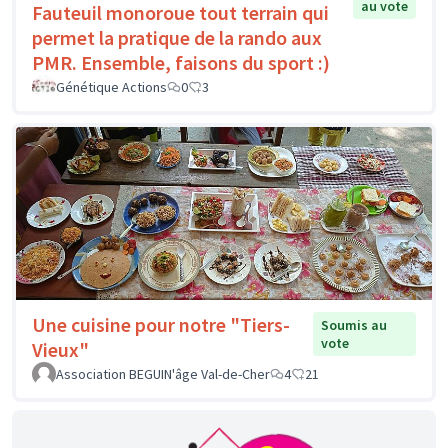
au vote
Fauteuil monoroue tout terrain qui
permet la pratique de la rando aux
PMR. Ensemble, faisons du sport :)
Génétique Actions
0
3
Une cuisine pour notre "Tiers-
Soumis au
vote
Vieux"
Association BEGUIN'âge Val-de-Cher
4
21