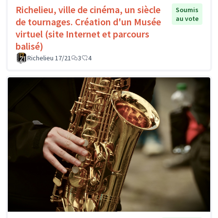
Richelieu, ville de cinéma, un siècle
Soumis
au vote
de tournages. Création d'un Musée
virtuel (site Internet et parcours
balisé)
Richelieu 17/21
3
4