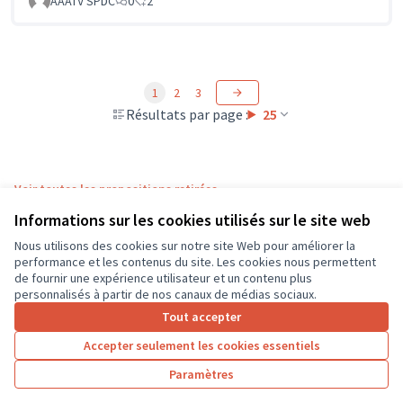
AAATV SPDC
0
2
1
2
3
Résultats par page :
25
Voir toutes les propositions retirées
Informations sur les cookies utilisés sur le site web
Nous utilisons des cookies sur notre site Web pour améliorer la
Conditions d'utilisation
performance et les contenus du site. Les cookies nous permettent
Paramètres des cookies
de fournir une expérience utilisateur et un contenu plus
CD37 sur X
CD37 sur Facebook
CD37 sur Instagram
CD37 sur YouTube
personnalisés à partir de nos canaux de médias sociaux.
(Lien externe)
(Lien externe)
(Lien externe)
(Lien externe)
Tout accepter
Accepter seulement les cookies essentiels
Licence Cre
(Lien extern
Paramètres
(Lien externe)
Site réalisé grâce au
logiciel libre Decidim
.
(Lien externe)