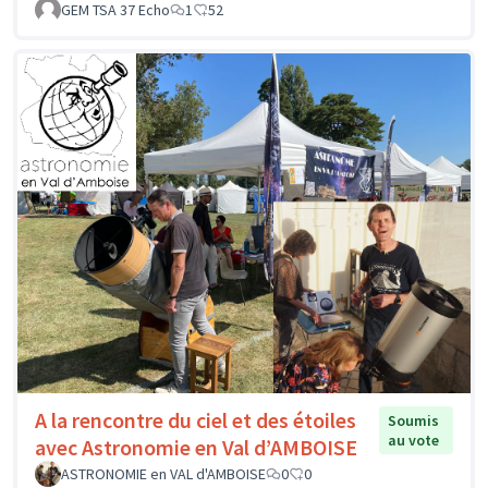
GEM TSA 37 Echo
1
52
A la rencontre du ciel et des étoiles
Soumis
au vote
avec Astronomie en Val d’AMBOISE
ASTRONOMIE en VAL d'AMBOISE
0
0