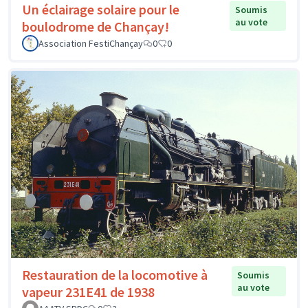
Un éclairage solaire pour le
Soumis
au vote
boulodrome de Chançay!
Association FestiChançay
0
0
Restauration de la locomotive à
Soumis
au vote
vapeur 231E41 de 1938