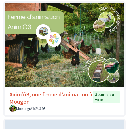
Anim’ô3, une ferme d’animation à
Soumis au
vote
Mougon
Montagu
2
46