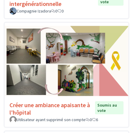
vote
intergénérationnelle
Compagnie Izadora
0
0
Créer une ambiance apaisante à
Soumis au
vote
l'hôpital
Utilisateur ayant supprimé son compte
0
6