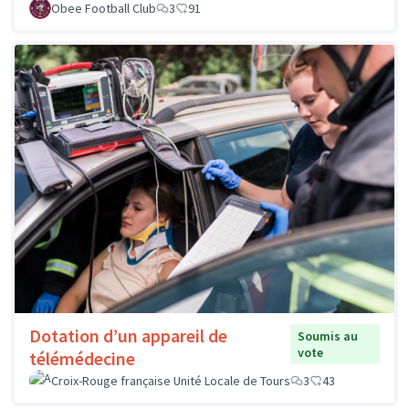
Obee Football Club
3
91
Dotation d’un appareil de
Soumis au
vote
télémédecine
Croix-Rouge française Unité Locale de Tours
3
43