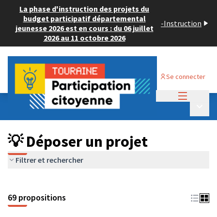
La phase d'instruction des projets du
budget participatif départemental
-
Instruction
jeunesse 2026 est en cours : du 06 juillet
2026 au 11 octobre 2026
Se connecter
Menu princi
Budget Participatif ADULTE 2024
/
Menu p
💡 Déposer un projet
💡 Déposer un projet
Filtrer et rechercher
69 propositions