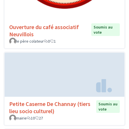
Ouverture du café associatif
Soumis au
vote
Neuvillois
le père colateur
0
1
Petite Caserne De Channay (tiers
Soumis au
vote
lieu socio culturel)
mairie
10
27