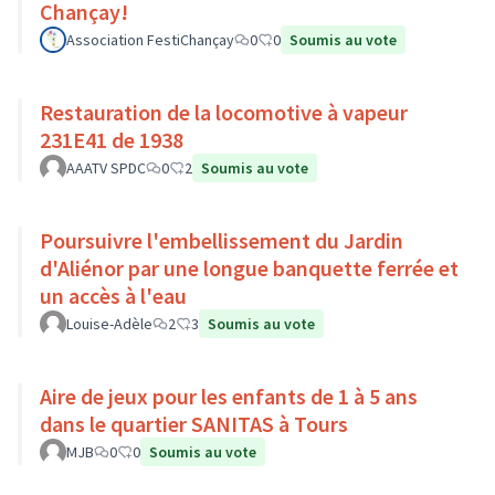
Chançay!
Association FestiChançay
0
0
Soumis au vote
Restauration de la locomotive à vapeur
231E41 de 1938
AAATV SPDC
0
2
Soumis au vote
Poursuivre l'embellissement du Jardin
d'Aliénor par une longue banquette ferrée et
un accès à l'eau
Louise-Adèle
2
3
Soumis au vote
Aire de jeux pour les enfants de 1 à 5 ans
dans le quartier SANITAS à Tours
MJB
0
0
Soumis au vote