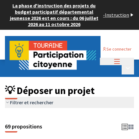
La phase d'instruction des projets du
budget participatif départemental
-
Instruction
jeunesse 2026 est en cours : du 06 juillet
2026 au 11 octobre 2026
Se connecter
Menu princi
Budget Participatif ADULTE 2024
/
Menu p
💡 Déposer un projet
💡 Déposer un projet
Filtrer et rechercher
69 propositions