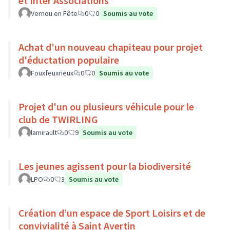
et Inter Associations
Vernou en Fête
0
0
Soumis au vote
Achat d'un nouveau chapiteau pour projet
d'éductation populaire
Fouxfeuxrieux
0
0
Soumis au vote
Projet d'un ou plusieurs véhicule pour le
club de TWIRLING
lamirault
0
9
Soumis au vote
Les jeunes agissent pour la biodiversité
LPO
0
3
Soumis au vote
Création d’un espace de Sport Loisirs et de
convivialité à Saint Avertin