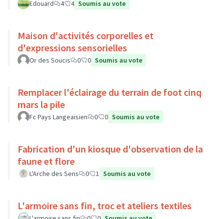
Edouard
4
4
Soumis au vote
Maison d'activités corporelles et
d'expressions sensorielles
Or des Soucis
0
0
Soumis au vote
Remplacer l'éclairage du terrain de foot cinq
mars la pile
Fc Pays Langeaisien
0
0
Soumis au vote
Fabrication d'un kiosque d'observation de la
faune et flore
L'Arche des Sens
0
1
Soumis au vote
L'armoire sans fin, troc et ateliers textiles
L'armoire sans fin
0
0
Soumis au vote