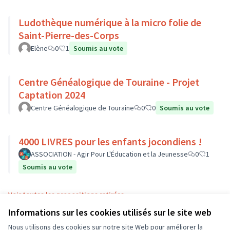
Ludothèque numérique à la micro folie de
Saint-Pierre-des-Corps
Elène
0
1
Soumis au vote
Centre Généalogique de Touraine - Projet
Captation 2024
Centre Généalogique de Touraine
0
0
Soumis au vote
4000 LIVRES pour les enfants jocondiens !
ASSOCIATION - Agir Pour L'Éducation et la Jeunesse
0
1
Soumis au vote
Voir toutes les propositions retirées
Informations sur les cookies utilisés sur le site web
Nous utilisons des cookies sur notre site Web pour améliorer la
Conditions d'utilisation