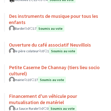
Des instruments de musique pour tous les
enfants
Bardin
0
17
Soumis au vote
Ouverture du café associatif Neuvillois
le père colateur
0
1
Soumis au vote
Petite Caserne De Channay (tiers lieu socio
culturel)
mairie
10
27
Soumis au vote
Financement d'un véhicule pour
mutualisation de matériel
La Sauce Rurale
0
0
Soumis au vote