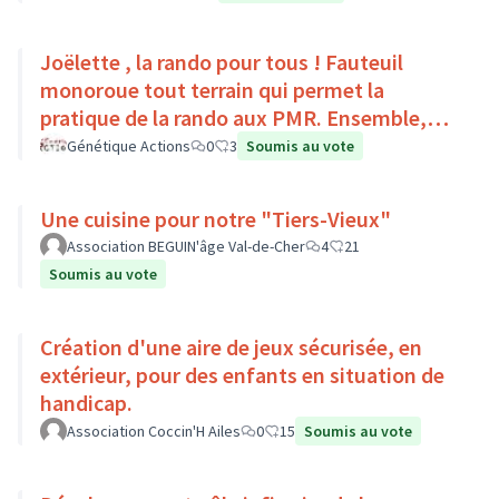
Joëlette , la rando pour tous ! Fauteuil
monoroue tout terrain qui permet la
pratique de la rando aux PMR. Ensemble,
faisons du sport :)
Génétique Actions
0
3
Soumis au vote
Une cuisine pour notre "Tiers-Vieux"
Association BEGUIN'âge Val-de-Cher
4
21
Soumis au vote
Création d'une aire de jeux sécurisée, en
extérieur, pour des enfants en situation de
handicap.
Association Coccin'H Ailes
0
15
Soumis au vote