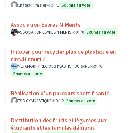
Château Fraisier
0
1
Soumis au vote
Association Esvres N Ments
ASSOCIATION ESVRES N MENTS
0
0
Soumis au vote
Innover pour recycler plus de plastique en
circuit court !
METAMORF PRECIOUS PLASTIC TOURAINE
0
0
Soumis au vote
Réalisation d'un parcours sportif santé
ESO GYMNASTIQUE
0
2
Soumis au vote
Distribution des fruits et légumes aux
étudiants et les familles démunis