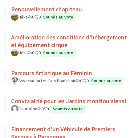
Renouvellement chapiteau
Héka
0
0
Soumis au vote
Amélioration des conditions d'hébergement
et équipement cirque
Héka
0
0
Soumis au vote
Parcours Artistique au Féminin
Association Les Arts Bran'choix
0
0
Soumis au vote
Convivialité pour les Jardins montlouisiens!
Gourbillon
0
0
Soumis au vote
Financement d'un Véhicule de Premiers
Secours à Personnes