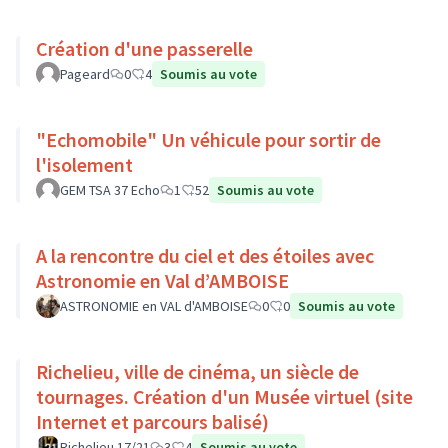
Création d'une passerelle
Pageard
0
4
Soumis au vote
"Echomobile" Un véhicule pour sortir de
l'isolement
GEM TSA 37 Echo
1
52
Soumis au vote
A la rencontre du ciel et des étoiles avec
Astronomie en Val d’AMBOISE
ASTRONOMIE en VAL d'AMBOISE
0
0
Soumis au vote
Richelieu, ville de cinéma, un siècle de
tournages. Création d'un Musée virtuel (site
Internet et parcours balisé)
Richelieu 17/21
3
4
Soumis au vote