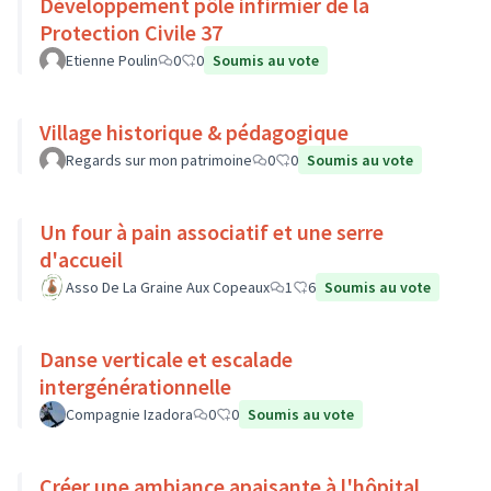
Développement pôle infirmier de la
Protection Civile 37
Etienne Poulin
0
0
Soumis au vote
Village historique & pédagogique
Regards sur mon patrimoine
0
0
Soumis au vote
Un four à pain associatif et une serre
d'accueil
Asso De La Graine Aux Copeaux
1
6
Soumis au vote
Danse verticale et escalade
intergénérationnelle
Compagnie Izadora
0
0
Soumis au vote
Créer une ambiance apaisante à l'hôpital