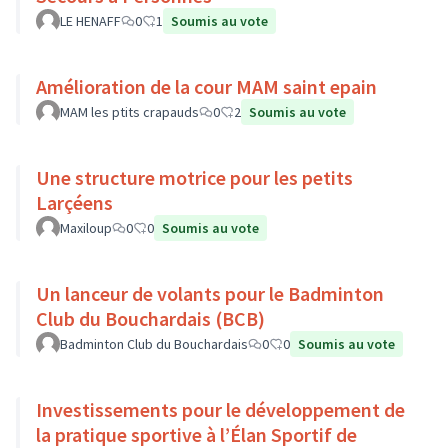
LE HENAFF
0
1
Soumis au vote
Amélioration de la cour MAM saint epain
MAM les ptits crapauds
0
2
Soumis au vote
Une structure motrice pour les petits
Larçéens
Maxiloup
0
0
Soumis au vote
Un lanceur de volants pour le Badminton
Club du Bouchardais (BCB)
Badminton Club du Bouchardais
0
0
Soumis au vote
Investissements pour le développement de
la pratique sportive à l’Élan Sportif de