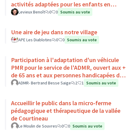
activités adaptées pour les enfants en
situation de handicap
Levieux Benoît
0
0
Soumis au vote
Une aire de jeu dans notre village
APE Les Diablotins
0
0
Soumis au vote
Participation à l'adaptation d'un véhicule
PMR pour le service de l'ADMR, ouvert aux +
de 65 ans et aux personnes handicapées du
Pays Loire-Touraine.
ADMR- Bertrand Besse Saige
2
1
Soumis au vote
Accueillir le public dans la micro-ferme
pédagogique et thérapeutique de la vallée
de Courtineau
Le Moulin de Souvres
0
0
Soumis au vote