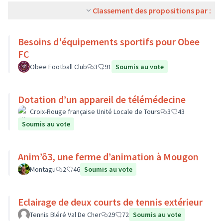
Classement des propositions par :
Besoins d'équipements sportifs pour Obee
FC
Obee Football Club
3
91
Soumis au vote
Dotation d’un appareil de télémédecine
Croix-Rouge française Unité Locale de Tours
3
43
Soumis au vote
Anim’ô3, une ferme d’animation à Mougon
Montagu
2
46
Soumis au vote
Eclairage de deux courts de tennis extérieur
Tennis Bléré Val De Cher
29
72
Soumis au vote