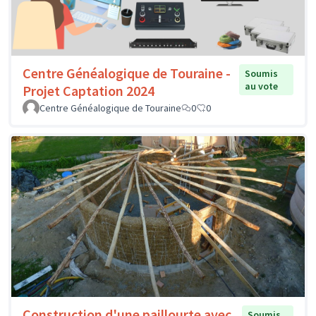
Centre Généalogique de Touraine -
Soumis
au vote
Projet Captation 2024
Centre Généalogique de Touraine
0
0
Construction d'une paillourte avec
Soumis