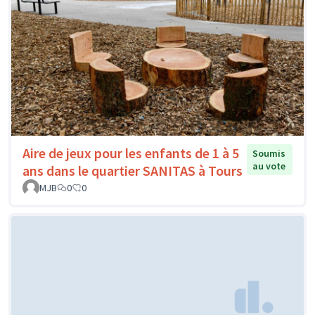
Aire de jeux pour les enfants de 1 à 5
Soumis
au vote
ans dans le quartier SANITAS à Tours
MJB
0
0