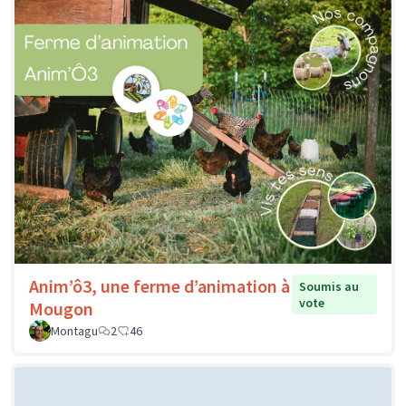
Anim’ô3, une ferme d’animation à
Soumis au
vote
Mougon
Montagu
2
46