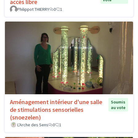
accès libre
Philippot THIERRY
0
1
Aménagement intérieur d'une salle
Soumis
au vote
de stimulations sensorielles
(snoezelen)
L'Arche des Sens
0
1