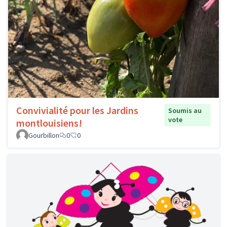
Convivialité pour les Jardins
Soumis au
vote
montlouisiens!
Gourbillon
0
0