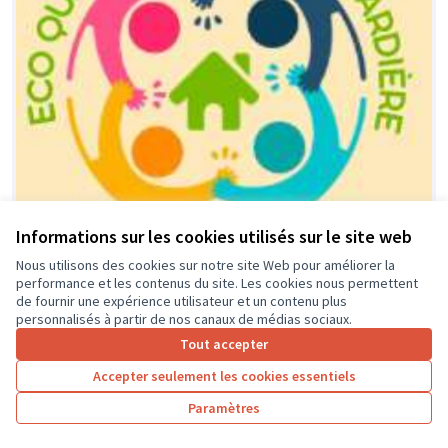
Informations sur les cookies utilisés sur le site web
Nous utilisons des cookies sur notre site Web pour améliorer la
performance et les contenus du site. Les cookies nous permettent
Financement équipement, activités
Soumis
de fournir une expérience utilisateur et un contenu plus
au vote
et animations locales dédié aux
personnalisés à partir de nos canaux de médias sociaux.
jeunes de l'éco-quartier et leurs
Tout accepter
parents.
Accepter seulement les cookies essentiels
association ECO-QUARTIER LA GUIGNARDIERE
0
0
Paramètres