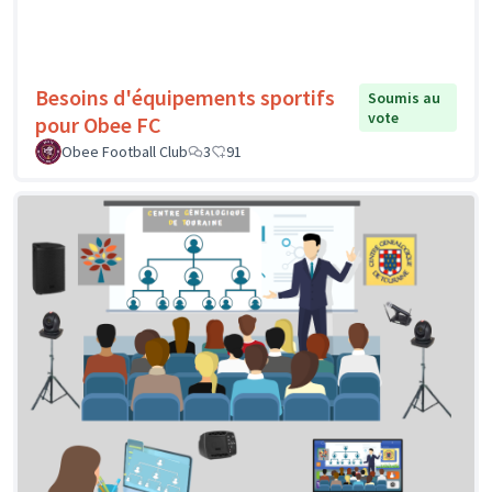
Besoins d'équipements sportifs
Soumis au
vote
pour Obee FC
Obee Football Club
3
91