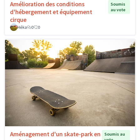
Amélioration des conditions
Soumis
au vote
d'hébergement et équipement
cirque
Héka
0
0
Aménagement d'un skate-park en
Soumis au
vote