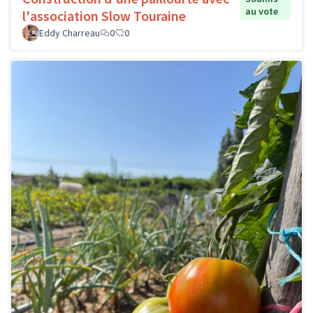
au vote
l'association Slow Touraine
Eddy Charreau
0
0