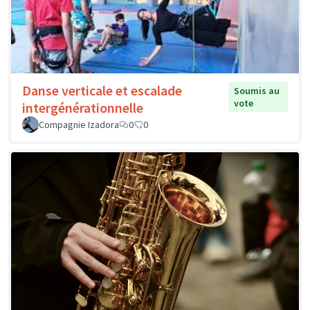
Danse verticale et escalade
Soumis au
vote
intergénérationnelle
Compagnie Izadora
0
0