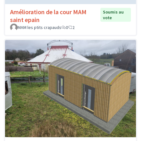
Amélioration de la cour MAM
Soumis au
vote
saint epain
MAM les ptits crapauds
0
2