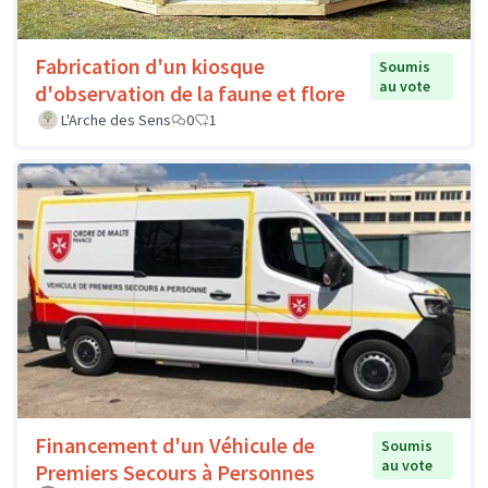
Fabrication d'un kiosque
Soumis
au vote
d'observation de la faune et flore
L'Arche des Sens
0
1
Financement d'un Véhicule de
Soumis
au vote
Premiers Secours à Personnes