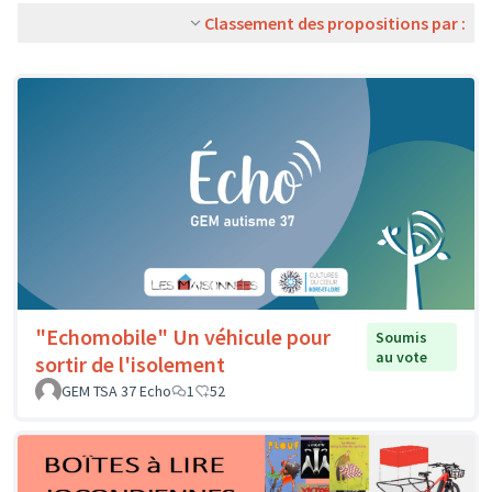
Classement des propositions par :
"Echomobile" Un véhicule pour
Soumis
au vote
sortir de l'isolement
GEM TSA 37 Echo
1
52