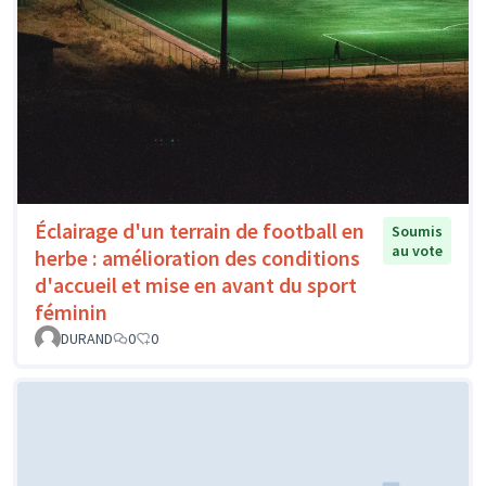
Éclairage d'un terrain de football en
Soumis
au vote
herbe : amélioration des conditions
d'accueil et mise en avant du sport
féminin
DURAND
0
0