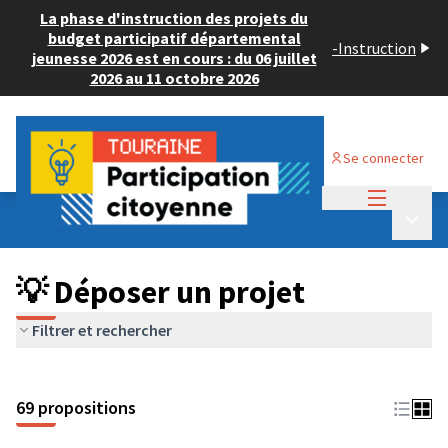
La phase d'instruction des projets du
budget participatif départemental
-
Instruction
jeunesse 2026 est en cours : du 06 juillet
2026 au 11 octobre 2026
Se connecter
Menu princi
Budget Participatif ADULTE 2024
/
Menu p
💡 Déposer un projet
💡 Déposer un projet
Filtrer et rechercher
69 propositions