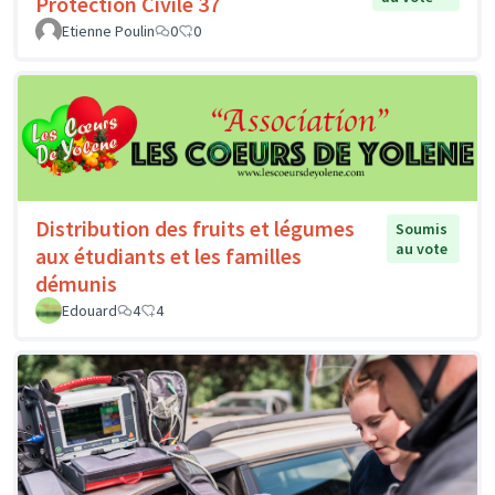
Protection Civile 37
Etienne Poulin
0
0
Distribution des fruits et légumes
Soumis
au vote
aux étudiants et les familles
démunis
Edouard
4
4