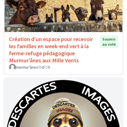
Création d’un espace pour recevoir
Soumis
au vote
les familles en week-end vert à la
ferme-refuge pédagogique
Murmur’ânes aux Mille Vents
murmur'ânes
0
0