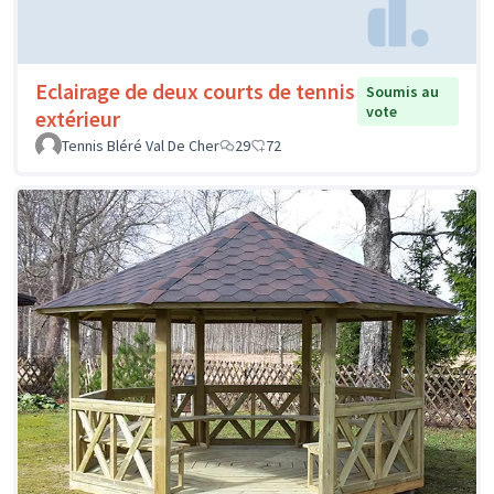
Eclairage de deux courts de tennis
Soumis au
vote
extérieur
Tennis Bléré Val De Cher
29
72