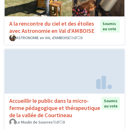
A la rencontre du ciel et des étoiles
Soumis
au vote
avec Astronomie en Val d’AMBOISE
ASTRONOMIE en VAL d'AMBOISE
0
0
Accueillir le public dans la micro-
Soumis
au vote
ferme pédagogique et thérapeutique
de la vallée de Courtineau
Le Moulin de Souvres
0
0