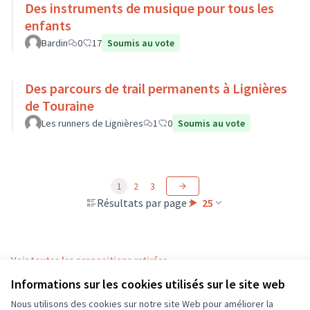
Des instruments de musique pour tous les
enfants
Bardin
0
17
Soumis au vote
Des parcours de trail permanents à Lignières
de Touraine
Les runners de Lignières
1
0
Soumis au vote
1
2
3
Résultats par page :
25
Voir toutes les propositions retirées
Informations sur les cookies utilisés sur le site web
Nous utilisons des cookies sur notre site Web pour améliorer la
Conditions d'utilisation