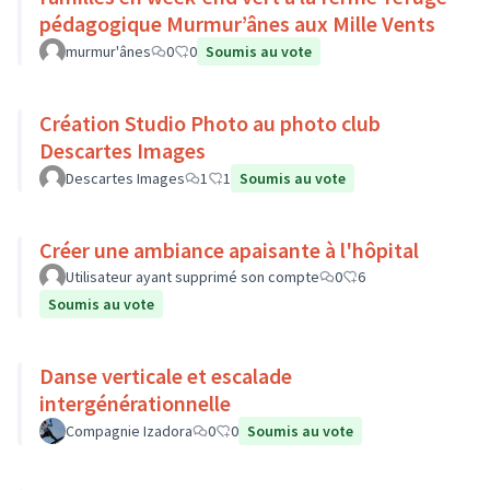
pédagogique Murmur’ânes aux Mille Vents
murmur'ânes
0
0
Soumis au vote
Création Studio Photo au photo club
Descartes Images
Descartes Images
1
1
Soumis au vote
Créer une ambiance apaisante à l'hôpital
Utilisateur ayant supprimé son compte
0
6
Soumis au vote
Danse verticale et escalade
intergénérationnelle
Compagnie Izadora
0
0
Soumis au vote