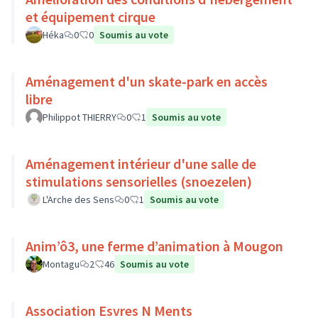
et équipement cirque
Héka
0
0
Soumis au vote
Aménagement d'un skate-park en accès
libre
Philippot THIERRY
0
1
Soumis au vote
Aménagement intérieur d'une salle de
stimulations sensorielles (snoezelen)
L'Arche des Sens
0
1
Soumis au vote
Anim’ô3, une ferme d’animation à Mougon
Montagu
2
46
Soumis au vote
Association Esvres N Ments