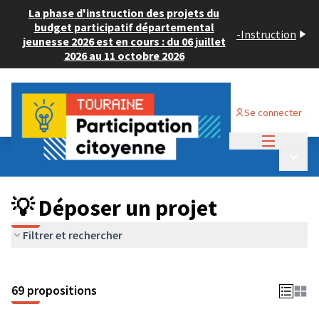
La phase d'instruction des projets du
budget participatif départemental
-
Instruction
jeunesse 2026 est en cours : du 06 juillet
2026 au 11 octobre 2026
Se connecter
Menu princi
Budget Participatif ADULTE 2024
/
Menu p
💡 Déposer un projet
💡 Déposer un projet
Filtrer et rechercher
69 propositions