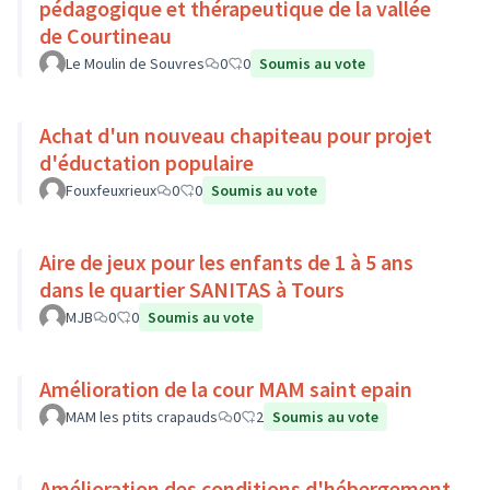
pédagogique et thérapeutique de la vallée
de Courtineau
Le Moulin de Souvres
0
0
Soumis au vote
Achat d'un nouveau chapiteau pour projet
d'éductation populaire
Fouxfeuxrieux
0
0
Soumis au vote
Aire de jeux pour les enfants de 1 à 5 ans
dans le quartier SANITAS à Tours
MJB
0
0
Soumis au vote
Amélioration de la cour MAM saint epain
MAM les ptits crapauds
0
2
Soumis au vote
Amélioration des conditions d'hébergement