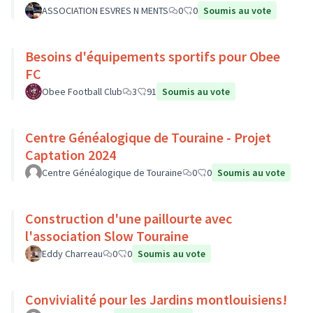
ASSOCIATION ESVRES N MENTS
0
0
Soumis au vote
Besoins d'équipements sportifs pour Obee
FC
Obee Football Club
3
91
Soumis au vote
Centre Généalogique de Touraine - Projet
Captation 2024
Centre Généalogique de Touraine
0
0
Soumis au vote
Construction d'une paillourte avec
l'association Slow Touraine
Eddy Charreau
0
0
Soumis au vote
Convivialité pour les Jardins montlouisiens!