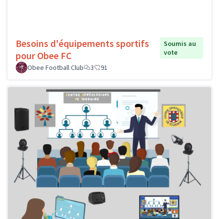
Besoins d'équipements sportifs
Soumis au
vote
pour Obee FC
Obee Football Club
3
91