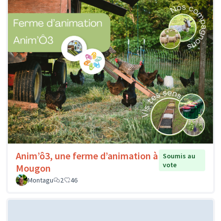
Anim’ô3, une ferme d’animation à
Soumis au
vote
Mougon
Montagu
2
46