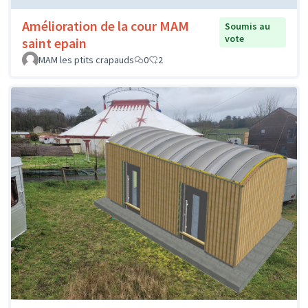
Amélioration de la cour MAM
Soumis au
vote
saint epain
MAM les ptits crapauds
0
2