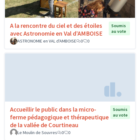
A la rencontre du ciel et des étoiles
Soumis
au vote
avec Astronomie en Val d’AMBOISE
ASTRONOMIE en VAL d'AMBOISE
0
0
Accueillir le public dans la micro-
Soumis
au vote
ferme pédagogique et thérapeutique
de la vallée de Courtineau
Le Moulin de Souvres
0
0