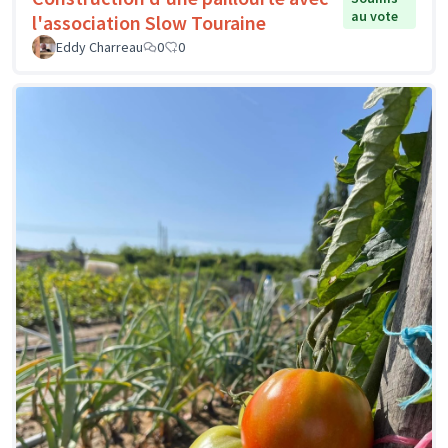
au vote
l'association Slow Touraine
Eddy Charreau
0
0