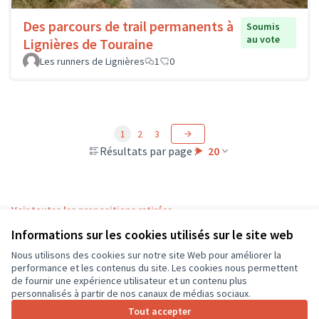
Des parcours de trail permanents à
Soumis
au vote
Lignières de Touraine
Les runners de Lignières
1
0
1
2
3
Résultats par page :
20
Voir toutes les propositions retirées
Informations sur les cookies utilisés sur le site web
Nous utilisons des cookies sur notre site Web pour améliorer la
Conditions d'utilisation
performance et les contenus du site. Les cookies nous permettent
Paramètres des cookies
de fournir une expérience utilisateur et un contenu plus
CD37 sur X
CD37 sur Facebook
CD37 sur Instagram
CD37 sur YouTube
personnalisés à partir de nos canaux de médias sociaux.
(Lien externe)
(Lien externe)
(Lien externe)
(Lien externe)
Tout accepter