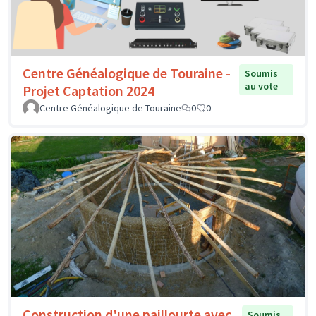
Centre Généalogique de Touraine -
Soumis
au vote
Projet Captation 2024
Centre Généalogique de Touraine
0
0
Construction d'une paillourte avec
Soumis