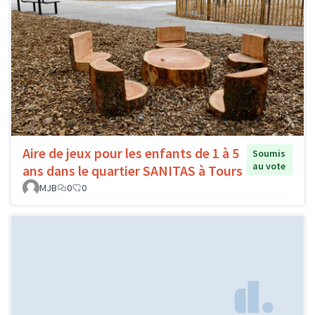
Aire de jeux pour les enfants de 1 à 5
Soumis
au vote
ans dans le quartier SANITAS à Tours
MJB
0
0