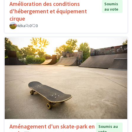
Amélioration des conditions
Soumis
au vote
d'hébergement et équipement
cirque
Héka
0
0
Aménagement d'un skate-park en
Soumis au
vote