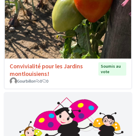
Convivialité pour les Jardins
Soumis au
vote
montlouisiens!
Gourbillon
0
0