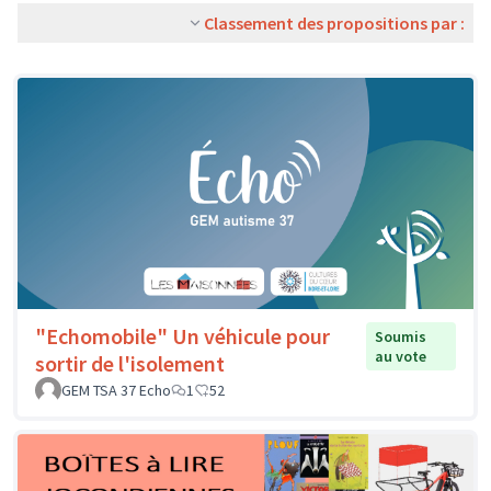
Classement des propositions par :
"Echomobile" Un véhicule pour
Soumis
au vote
sortir de l'isolement
GEM TSA 37 Echo
1
52