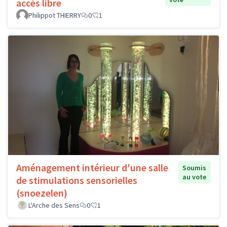
accès libre
Philippot THIERRY
0
1
Aménagement intérieur d'une salle
Soumis
au vote
de stimulations sensorielles
(snoezelen)
L'Arche des Sens
0
1