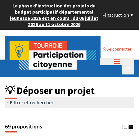
La phase d'instruction des projets du
budget participatif départemental
-
Instruction
jeunesse 2026 est en cours : du 06 juillet
2026 au 11 octobre 2026
Se connecter
Menu princi
Budget Participatif ADULTE 2024
/
Menu p
💡 Déposer un projet
💡 Déposer un projet
Filtrer et rechercher
69 propositions