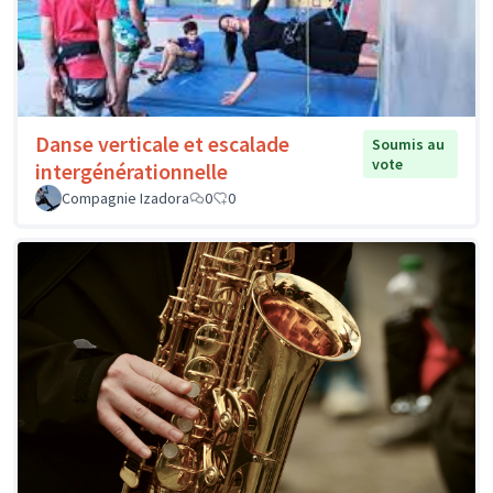
Danse verticale et escalade
Soumis au
vote
intergénérationnelle
Compagnie Izadora
0
0