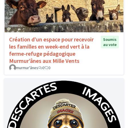
Création d’un espace pour recevoir
Soumis
au vote
les familles en week-end vert à la
ferme-refuge pédagogique
Murmur’ânes aux Mille Vents
murmur'ânes
0
0