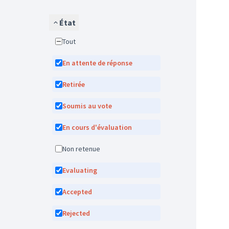
État
Tout
En attente de réponse
Retirée
Soumis au vote
En cours d'évaluation
Non retenue
Evaluating
Accepted
Rejected