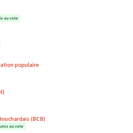
s au vote
ation populaire
l)
 Bouchardais (BCB)
umis au vote