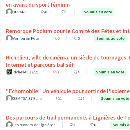
en avant du sport féminin
DURAND
0
0
Soumis au vote
Remorque Podium pour le Comité des Fêtes et Int
Vernou en Fête
0
0
Soumis au vote
Richelieu, ville de cinéma, un siècle de tournages.
Internet et parcours balisé)
Richelieu 17/21
3
4
Soumis au vote
"Echomobile" Un véhicule pour sortir de l'isolem
GEM TSA 37 Echo
1
52
Soumis au vote
Des parcours de trail permanents à Lignières de T
Les runners de Lignières
1
0
Soumis a