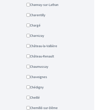
Channay-sur-Lathan
Charentilly
Chargé
Charnizay
Château-la-Vallière
Château-Renault
Chaumussay
Chaveignes
Chédigny
Cheillé
Chemillé-sur-Dême