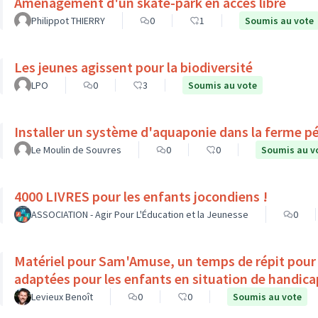
Aménagement d'un skate-park en accès libre
Philippot THIERRY
0
1
Soumis au vote
Les jeunes agissent pour la biodiversité
LPO
0
3
Soumis au vote
Installer un système d'aquaponie dans la ferme p
Le Moulin de Souvres
0
0
Soumis au v
4000 LIVRES pour les enfants jocondiens !
ASSOCIATION - Agir Pour L'Éducation et la Jeunesse
0
Matériel pour Sam'Amuse, un temps de répit pour l
adaptées pour les enfants en situation de ha
Levieux Benoît
0
0
Soumis au vote