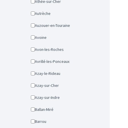
Athée-sur-Cher
Autrèche
Auzouer-en-Touraine
Avoine
Avon-les-Roches
Avrillé-les-Ponceaux
Azay-le-Rideau
Azay-sur-Cher
Azay-sur-Indre
Ballan-Miré
Barrou