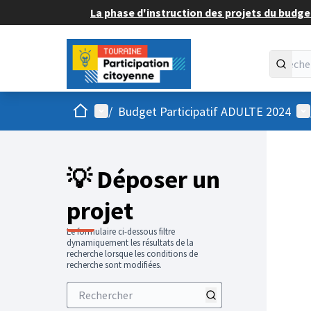
La phase d'instruction des projets du budget
Accueil
Menu principal
Me
/
Budget Participatif ADULTE 2024
💡 Déposer un
projet
Le formulaire ci-dessous filtre
dynamiquement les résultats de la
recherche lorsque les conditions de
recherche sont modifiées.