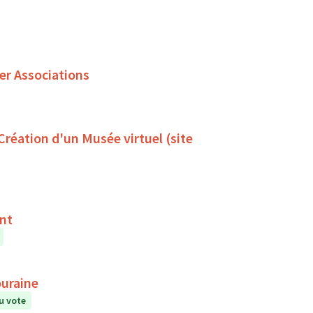
er Associations
 Création d'un Musée virtuel (site
ent
ouraine
u vote