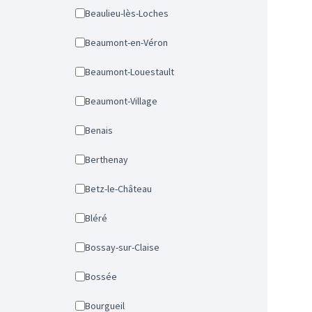
Beaulieu-lès-Loches
Beaumont-en-Véron
Beaumont-Louestault
Beaumont-Village
Benais
Berthenay
Betz-le-Château
Bléré
Bossay-sur-Claise
Bossée
Bourgueil