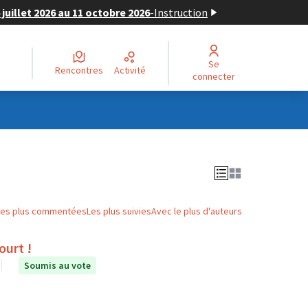
juillet 2026 au 11 octobre 2026
-
Instruction
Se
Rencontres
Activité
connecter
Les plus commentées
Les plus suivies
Avec le plus d'auteurs
ourt !
Soumis au vote