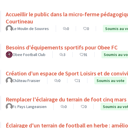
Accueillir le public dans la micro-ferme pédagogiq
Courtineau
Le Moulin de Souvres
0
0
Soumis au v
Besoins d'équipements sportifs pour Obee FC
Obee Football Club
3
91
Soumis au vo
Création d’un espace de Sport Loisirs et de convivi
Château Fraisier
0
1
Soumis au vote
Remplacer l'éclairage du terrain de foot cinq mars l
Fc Pays Langeaisien
0
0
Soumis au vo
Éclairage d'un terrain de football en herbe : améli