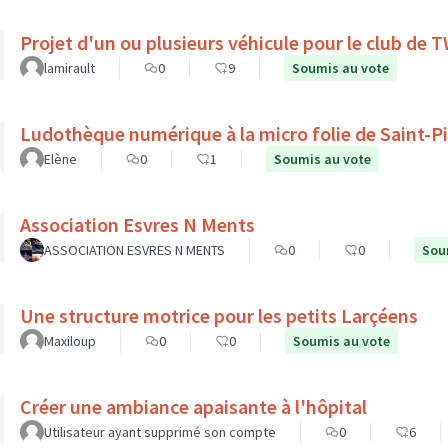
Projet d'un ou plusieurs véhicule pour le club de
lamirault
0
9
Soumis au vote
Ludothèque numérique à la micro folie de Saint-P
Elène
0
1
Soumis au vote
Association Esvres N Ments
ASSOCIATION ESVRES N MENTS
0
0
Sou
Une structure motrice pour les petits Larçéens
Maxiloup
0
0
Soumis au vote
Créer une ambiance apaisante à l'hôpital
Utilisateur ayant supprimé son compte
0
6