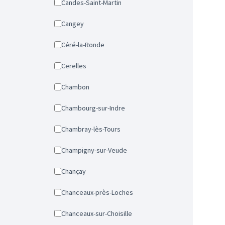
Candes-Saint-Martin
Cangey
Céré-la-Ronde
Cerelles
Chambon
Chambourg-sur-Indre
Chambray-lès-Tours
Champigny-sur-Veude
Chançay
Chanceaux-près-Loches
Chanceaux-sur-Choisille