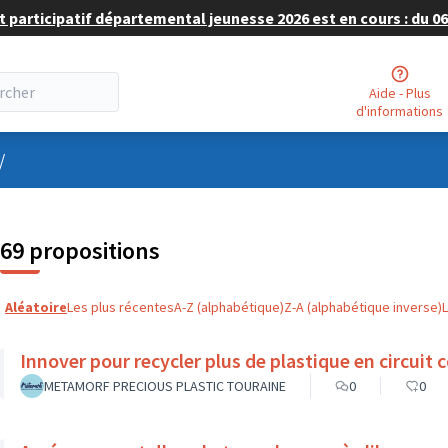
 participatif départemental jeunesse 2026 est en cours : du 06 
Aide - Plus
d'informations
nu utilisateur
/
69 propositions
Aléatoire
Les plus récentes
A-Z (alphabétique)
Z-A (alphabétique inverse)
Innover pour recycler plus de plastique en circuit c
METAMORF PRECIOUS PLASTIC TOURAINE
0
0