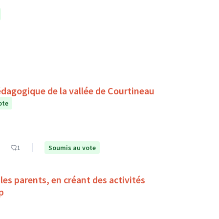
édagogique de la vallée de Courtineau
ote
1
Soumis au vote
es parents, en créant des activités
ndicap