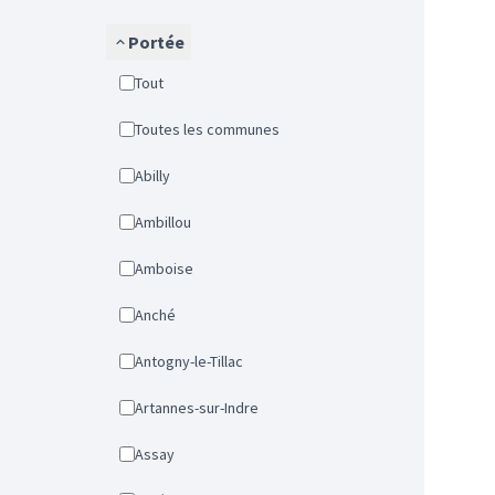
Portée
Tout
Toutes les communes
Abilly
Ambillou
Amboise
Anché
Antogny-le-Tillac
Artannes-sur-Indre
Assay