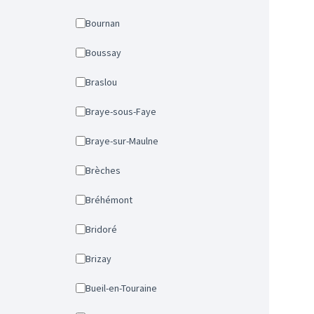
Bournan
Boussay
Braslou
Braye-sous-Faye
Braye-sur-Maulne
Brèches
Bréhémont
Bridoré
Brizay
Bueil-en-Touraine