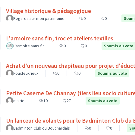
Village historique & pédagogique
Regards sur mon patrimoine
0
0
Soumi
L'armoire sans fin, troc et ateliers textiles
L'armoire sans fin
0
0
Soumis au vote
Achat d'un nouveau chapiteau pour projet d'éduct
Fouxfeuxrieux
0
0
Soumis au vote
Petite Caserne De Channay (tiers lieu socio culture
mairie
10
27
Soumis au vote
Un lanceur de volants pour le Badminton Club du
Badminton Club du Bouchardais
0
0
So