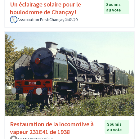
Un éclairage solaire pour le
Soumis
au vote
boulodrome de Chançay!
Association FestiChançay
0
0
Restauration de la locomotive à
Soumis
au vote
vapeur 231E41 de 1938