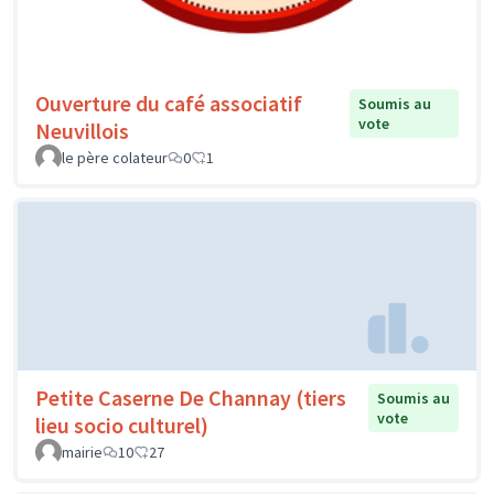
Ouverture du café associatif
Soumis au
vote
Neuvillois
le père colateur
0
1
Petite Caserne De Channay (tiers
Soumis au
vote
lieu socio culturel)
mairie
10
27