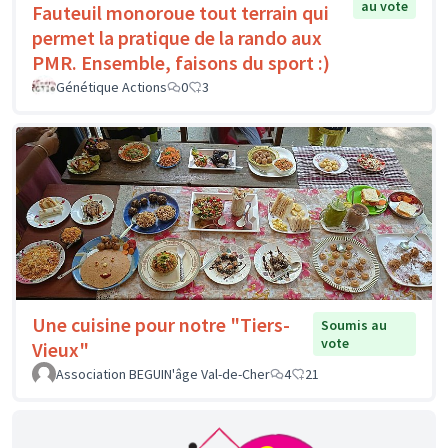
au vote
Fauteuil monoroue tout terrain qui
permet la pratique de la rando aux
PMR. Ensemble, faisons du sport :)
Génétique Actions
0
3
Une cuisine pour notre "Tiers-
Soumis au
vote
Vieux"
Association BEGUIN'âge Val-de-Cher
4
21