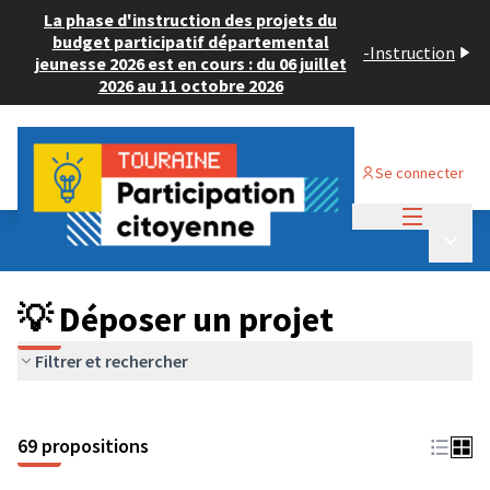
La phase d'instruction des projets du
budget participatif départemental
-
Instruction
jeunesse 2026 est en cours : du 06 juillet
2026 au 11 octobre 2026
Se connecter
Menu princi
Budget Participatif ADULTE 2024
/
Menu p
💡 Déposer un projet
💡 Déposer un projet
Filtrer et rechercher
69 propositions