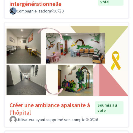
vote
intergénérationnelle
Compagnie Izadora
0
0
Créer une ambiance apaisante à
Soumis au
vote
l'hôpital
Utilisateur ayant supprimé son compte
0
6