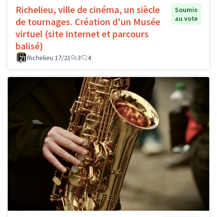
Richelieu, ville de cinéma, un siècle
Soumis
au vote
de tournages. Création d'un Musée
virtuel (site Internet et parcours
balisé)
Richelieu 17/21
3
4