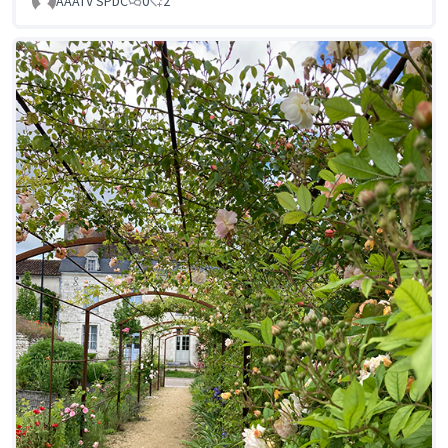
AAATV SPDC
0
2