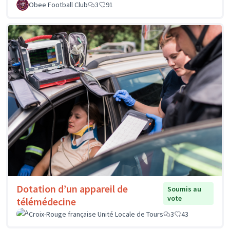
Obee Football Club
3
91
Dotation d’un appareil de
Soumis au
vote
télémédecine
Croix-Rouge française Unité Locale de Tours
3
43