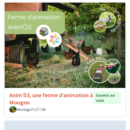
Anim’ô3, une ferme d’animation à
Soumis au
vote
Mougon
Montagu
2
46