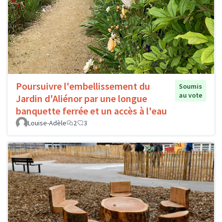
Poursuivre l'embellissement du
Soumis
au vote
Jardin d'Aliénor par une longue
banquette ferrée et un accès à l'eau
Louise-Adèle
2
3