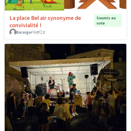
La place Bel air synonyme de
Soumis au
vote
convivialité !
Baranger
0
2