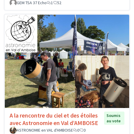
GEM TSA 37 Echo
1
52
A la rencontre du ciel et des étoiles
Soumis
au vote
avec Astronomie en Val d’AMBOISE
ASTRONOMIE en VAL d'AMBOISE
0
0