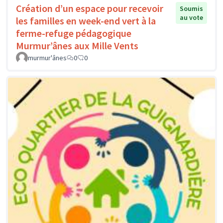
Création d’un espace pour recevoir
Soumis
au vote
les familles en week-end vert à la
ferme-refuge pédagogique
Murmur’ânes aux Mille Vents
murmur'ânes
0
0