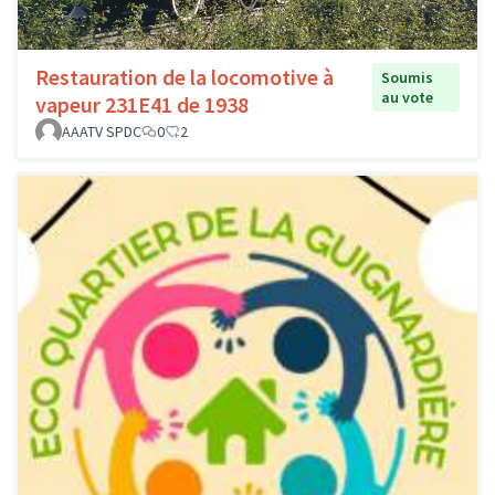
Restauration de la locomotive à
Soumis
au vote
vapeur 231E41 de 1938
AAATV SPDC
0
2