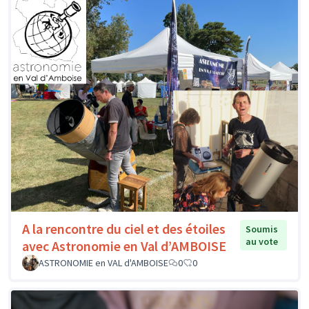
A la rencontre du ciel et des étoiles
Soumis
au vote
avec Astronomie en Val d’AMBOISE
ASTRONOMIE en VAL d'AMBOISE
0
0