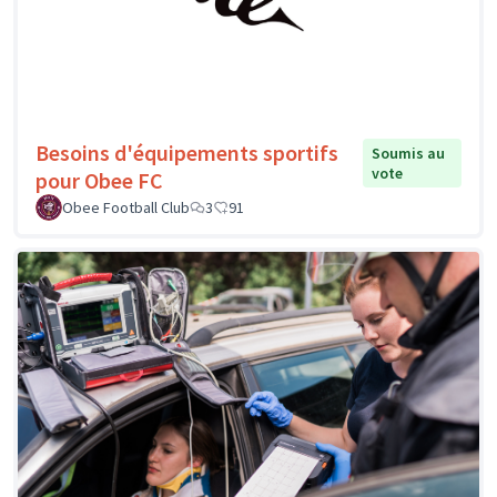
Besoins d'équipements sportifs
Soumis au
vote
pour Obee FC
Obee Football Club
3
91