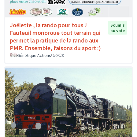
Joëlette , la rando pour tous !
Soumis
au vote
Fauteuil monoroue tout terrain qui
permet la pratique de la rando aux
PMR. Ensemble, faisons du sport :)
Génétique Actions
0
3