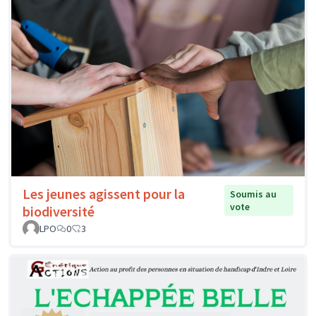
Les jeunes agissent pour la
Soumis au
vote
biodiversité
LPO
0
3