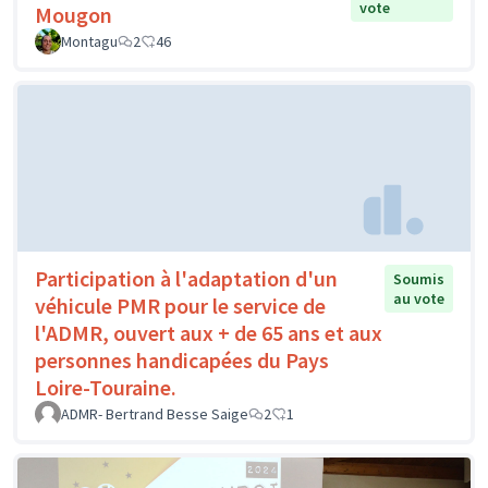
vote
Mougon
Montagu
2
46
Participation à l'adaptation d'un
Soumis
au vote
véhicule PMR pour le service de
l'ADMR, ouvert aux + de 65 ans et aux
personnes handicapées du Pays
Loire-Touraine.
ADMR- Bertrand Besse Saige
2
1