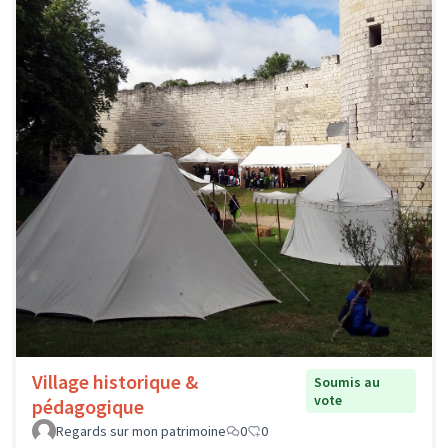
Village historique &
Soumis au
vote
pédagogique
Regards sur mon patrimoine
0
0