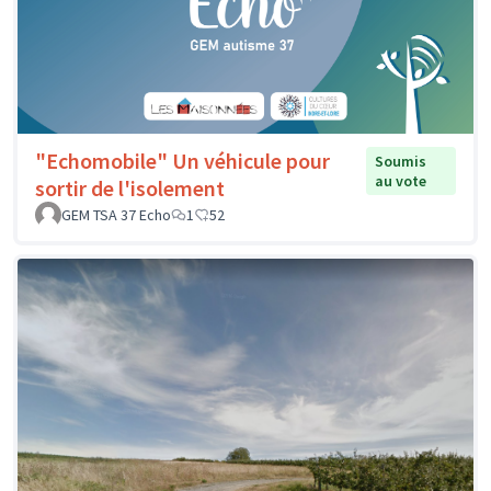
"Echomobile" Un véhicule pour
Soumis
au vote
sortir de l'isolement
GEM TSA 37 Echo
1
52