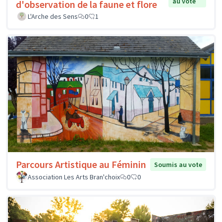
au vote
d'observation de la faune et flore
L'Arche des Sens
0
1
Parcours Artistique au Féminin
Soumis au vote
Association Les Arts Bran'choix
0
0