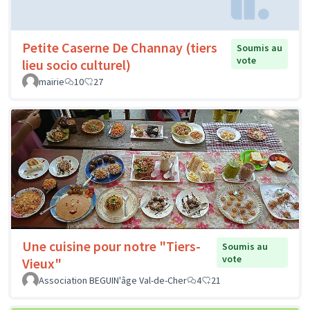
Petite Caserne De Channay (tiers
Soumis au
vote
lieu socio culturel)
mairie
10
27
Une cuisine pour notre "Tiers-
Soumis au
vote
Vieux"
Association BEGUIN'âge Val-de-Cher
4
21