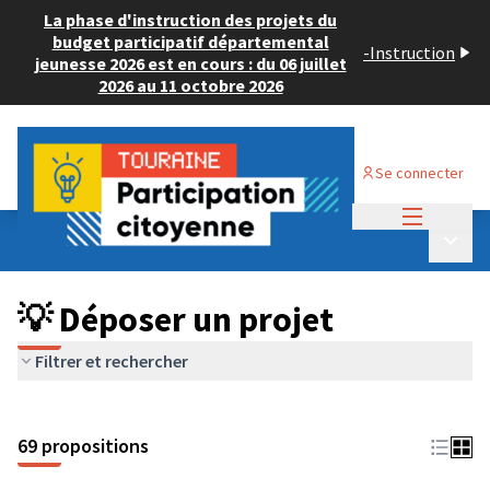
La phase d'instruction des projets du
budget participatif départemental
-
Instruction
jeunesse 2026 est en cours : du 06 juillet
2026 au 11 octobre 2026
Se connecter
Menu princi
Budget Participatif ADULTE 2024
/
Menu p
💡 Déposer un projet
💡 Déposer un projet
Filtrer et rechercher
69 propositions