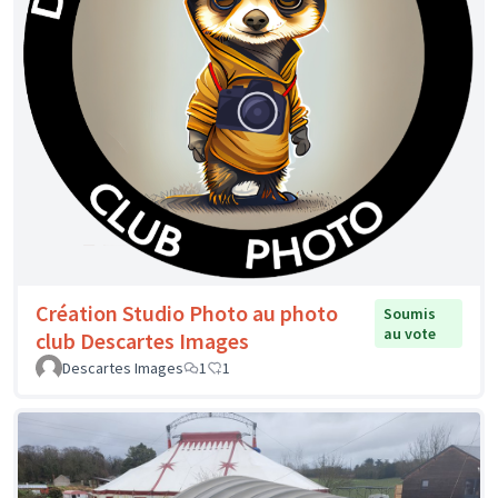
Création Studio Photo au photo
Soumis
au vote
club Descartes Images
Descartes Images
1
1