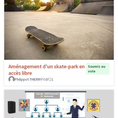
Aménagement d'un skate-park en
Soumis au
vote
accès libre
Philippot THIERRY
0
1