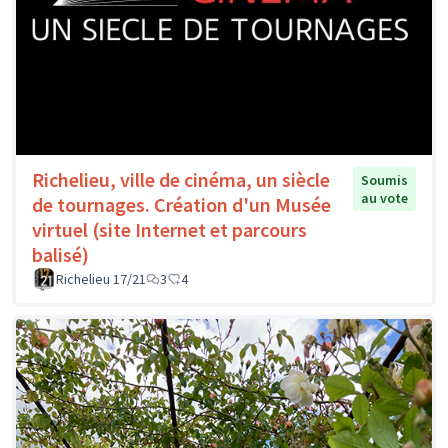
Richelieu, ville de cinéma, un siècle
Soumis
au vote
de tournages. Création d'un Musée
virtuel (site Internet et parcours
balisé)
Richelieu 17/21
3
4