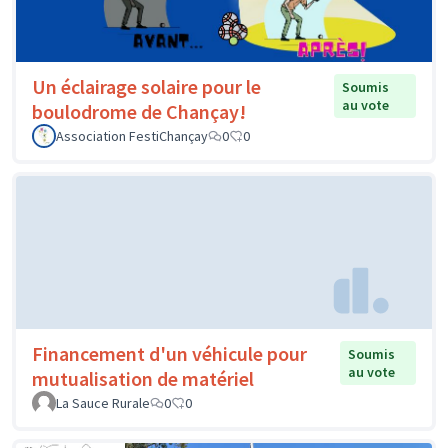
Un éclairage solaire pour le
Soumis
au vote
boulodrome de Chançay!
Association FestiChançay
0
0
Financement d'un véhicule pour
Soumis
au vote
mutualisation de matériel
La Sauce Rurale
0
0