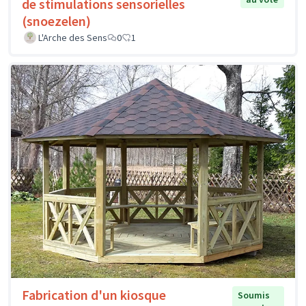
de stimulations sensorielles
(snoezelen)
L'Arche des Sens
0
1
Fabrication d'un kiosque
Soumis