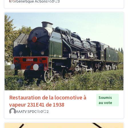
Génétique Actions
0
3
Restauration de la locomotive à
Soumis
au vote
vapeur 231E41 de 1938
AAATV SPDC
0
2