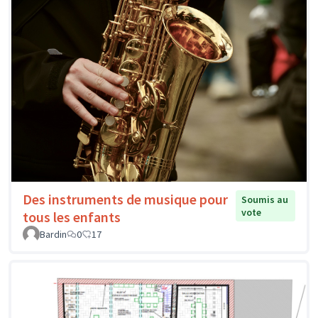
Des instruments de musique pour
Soumis au
vote
tous les enfants
Bardin
0
17