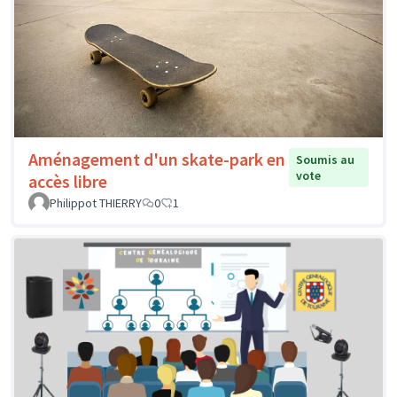
Aménagement d'un skate-park en
Soumis au
vote
accès libre
Philippot THIERRY
0
1