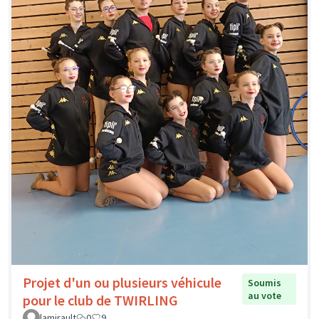
Projet d'un ou plusieurs véhicule
Soumis
au vote
pour le club de TWIRLING
lamirault
0
9