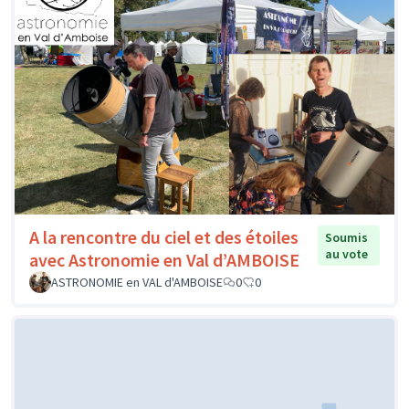
A la rencontre du ciel et des étoiles
Soumis
au vote
avec Astronomie en Val d’AMBOISE
ASTRONOMIE en VAL d'AMBOISE
0
0