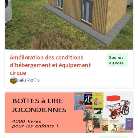
Amélioration des conditions
Soumis
au vote
d'hébergement et équipement
cirque
Héka
0
0