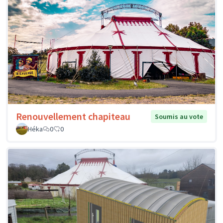
Renouvellement chapiteau
Soumis au vote
Héka
0
0