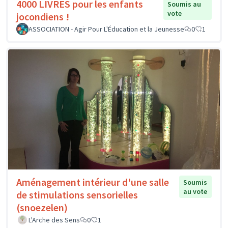
4000 LIVRES pour les enfants
Soumis au
vote
jocondiens !
ASSOCIATION - Agir Pour L'Éducation et la Jeunesse
0
1
Aménagement intérieur d'une salle
Soumis
au vote
de stimulations sensorielles
(snoezelen)
L'Arche des Sens
0
1