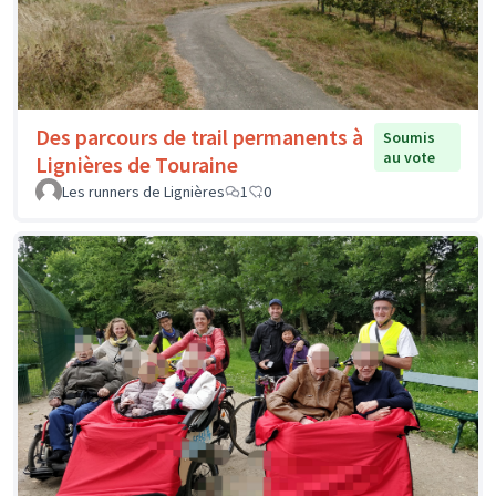
Des parcours de trail permanents à
Soumis
au vote
Lignières de Touraine
Les runners de Lignières
1
0