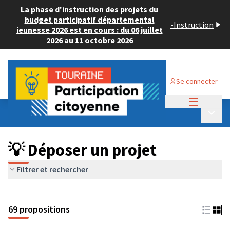
La phase d'instruction des projets du
budget participatif départemental
-
Instruction
jeunesse 2026 est en cours : du 06 juillet
2026 au 11 octobre 2026
Se connecter
Menu princi
Budget Participatif ADULTE 2024
/
Menu p
💡 Déposer un projet
💡 Déposer un projet
Filtrer et rechercher
69 propositions