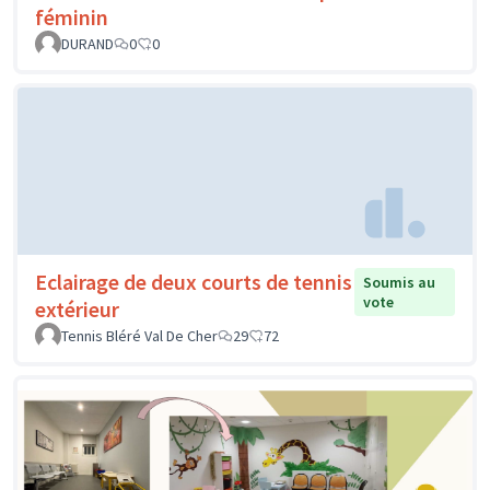
féminin
DURAND
0
0
Eclairage de deux courts de tennis
Soumis au
vote
extérieur
Tennis Bléré Val De Cher
29
72