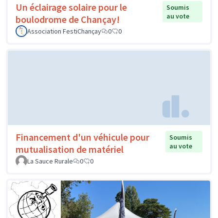
Un éclairage solaire pour le
Soumis
au vote
boulodrome de Chançay!
Association FestiChançay
0
0
Financement d'un véhicule pour
Soumis
au vote
mutualisation de matériel
La Sauce Rurale
0
0