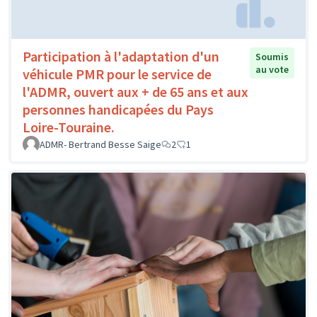
Participation à l'adaptation d'un
Soumis
au vote
véhicule PMR pour le service de
l'ADMR, ouvert aux + de 65 ans et aux
personnes handicapées du Pays
Loire-Touraine.
ADMR- Bertrand Besse Saige
2
1