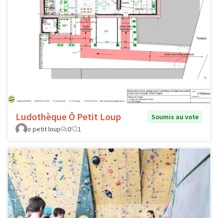
Ludothèque Ô Petit Loup
Soumis au vote
o petit loup
0
1