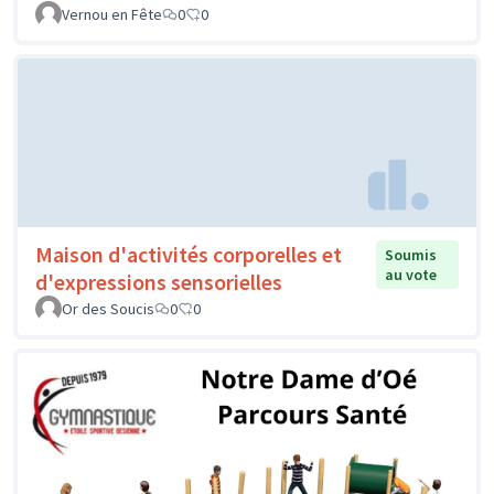
Vernou en Fête
0
0
Maison d'activités corporelles et
Soumis
au vote
d'expressions sensorielles
Or des Soucis
0
0