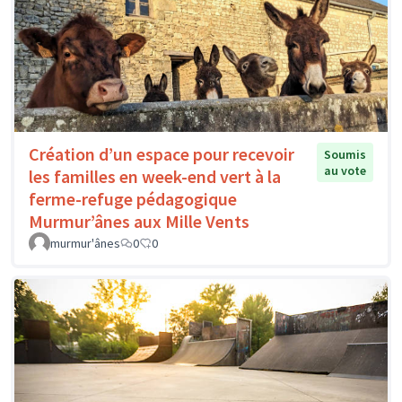
Création d’un espace pour recevoir
Soumis
au vote
les familles en week-end vert à la
ferme-refuge pédagogique
Murmur’ânes aux Mille Vents
murmur'ânes
0
0