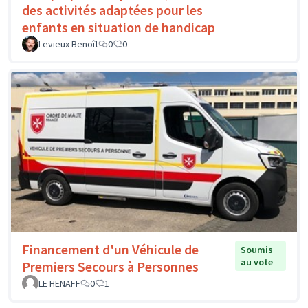
des activités adaptées pour les
enfants en situation de handicap
Levieux Benoît
0
0
Financement d'un Véhicule de
Soumis
au vote
Premiers Secours à Personnes
LE HENAFF
0
1