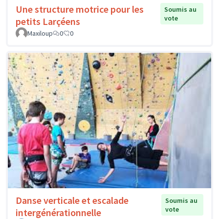
Une structure motrice pour les
Soumis au
vote
petits Larçéens
Maxiloup
0
0
Danse verticale et escalade
Soumis au
vote
intergénérationnelle