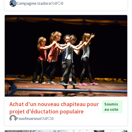
Compagnie Izadora
0
0
Achat d'un nouveau chapiteau pour
Soumis
au vote
projet d'éductation populaire
Fouxfeuxrieux
0
0