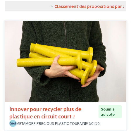
Classement des propositions par :
Innover pour recycler plus de
Soumis
au vote
plastique en circuit court !
METAMORF PRECIOUS PLASTIC TOURAINE
0
0