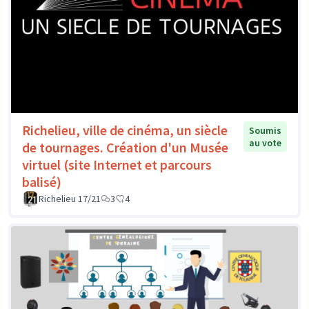
Richelieu, ville de cinéma, un siècle
Soumis
au vote
de tournages. Création d'un Musée
virtuel (site Internet et parcours
balisé)
Richelieu 17/21
3
4