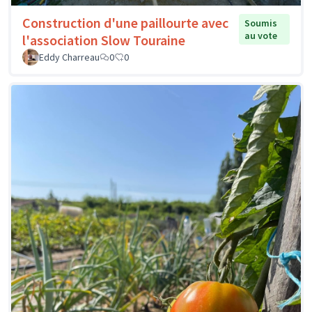
Construction d'une paillourte avec
Soumis
au vote
l'association Slow Touraine
Eddy Charreau
0
0