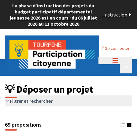
La phase d'instruction des projets du
budget participatif départemental
-
Instruction
jeunesse 2026 est en cours : du 06 juillet
2026 au 11 octobre 2026
Se connecter
Menu princi
Budget Participatif ADULTE 2024
/
Menu p
💡 Déposer un projet
💡 Déposer un projet
Filtrer et rechercher
69 propositions