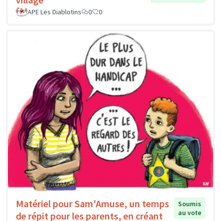
APE Les Diablotins
0
0
Matériel pour Sam'Amuse, un temps
Soumis
au vote
de répit pour les parents, en créant