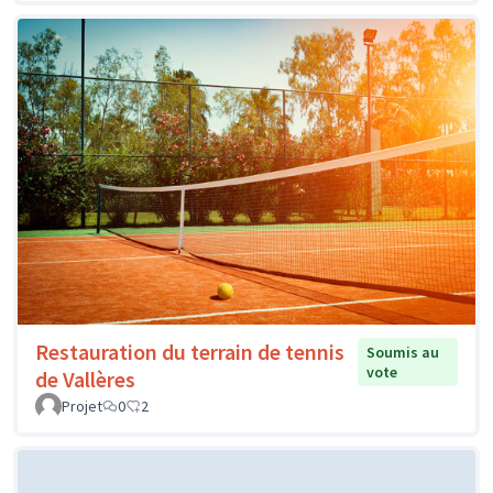
Restauration du terrain de tennis
Soumis au
vote
de Vallères
Projet
0
2