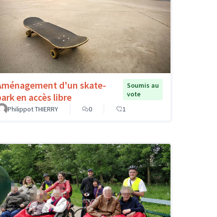
Aménagement d'un skate-
Soumis au
vote
park en accès libre
Philippot THIERRY
0
1