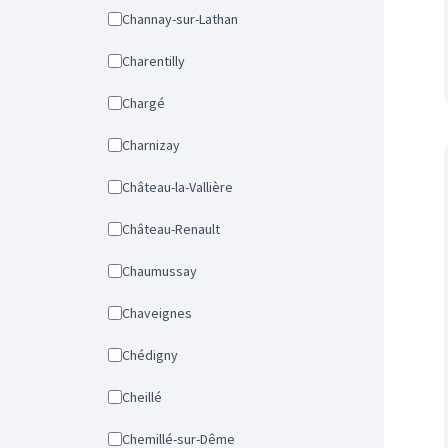
Channay-sur-Lathan
Charentilly
Chargé
Charnizay
Château-la-Vallière
Château-Renault
Chaumussay
Chaveignes
Chédigny
Cheillé
Chemillé-sur-Dême