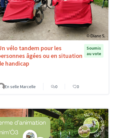
Un vélo tandem pour les
Soumis
au vote
personnes âgées ou en situation
de handicap
En selle Marcelle
0
0