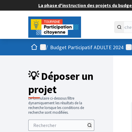
La phase d'instruction des projets du budget
Accueil
Menu principal
Me
/
Budget Participatif ADULTE 2024
💡 Déposer un
projet
Le formulaire ci-dessous filtre
dynamiquement les résultats de la
recherche lorsque les conditions de
recherche sont modifiées.