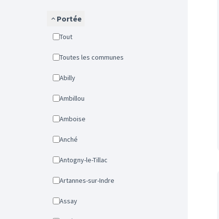
Portée
Tout
Toutes les communes
Abilly
Ambillou
Amboise
Anché
Antogny-le-Tillac
Artannes-sur-Indre
Assay