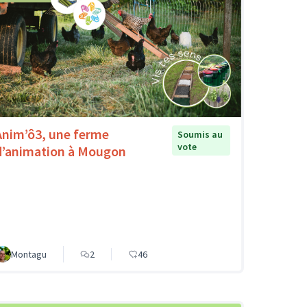
Anim’ô3, une ferme
Soumis au
vote
d’animation à Mougon
Montagu
2
46