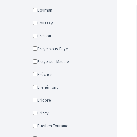
Bournan
Boussay
Braslou
Braye-sous-Faye
Braye-sur-Maulne
Brèches
Bréhémont
Bridoré
Brizay
Bueil-en-Touraine