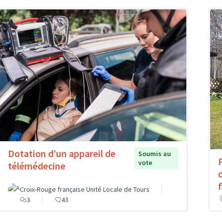
Dotation d’un appareil de
Soumis au
vote
télémédecine
Croix-Rouge française Unité Locale de Tours
3
43