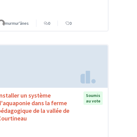
murmur'ânes
0
0
Installer un système
Soumis
au vote
d'aquaponie dans la ferme
pédagogique de la vallée de
Courtineau