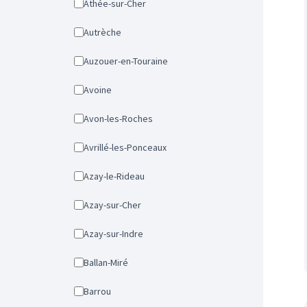
Athée-sur-Cher
Autrèche
Auzouer-en-Touraine
Avoine
Avon-les-Roches
Avrillé-les-Ponceaux
Azay-le-Rideau
Azay-sur-Cher
Azay-sur-Indre
Ballan-Miré
Barrou