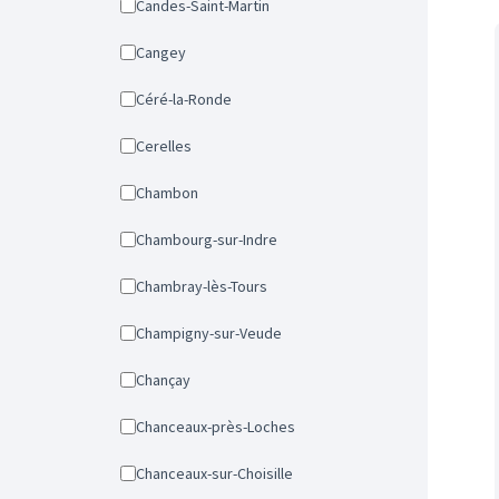
Candes-Saint-Martin
Cangey
Céré-la-Ronde
Cerelles
Chambon
Chambourg-sur-Indre
Chambray-lès-Tours
Champigny-sur-Veude
Chançay
Chanceaux-près-Loches
Chanceaux-sur-Choisille