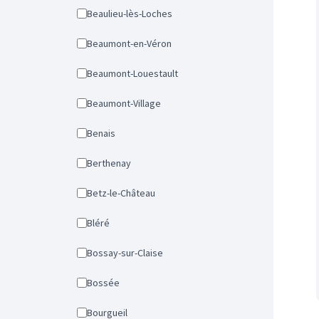
Beaulieu-lès-Loches
Beaumont-en-Véron
Beaumont-Louestault
Beaumont-Village
Benais
Berthenay
Betz-le-Château
Bléré
Bossay-sur-Claise
Bossée
Bourgueil