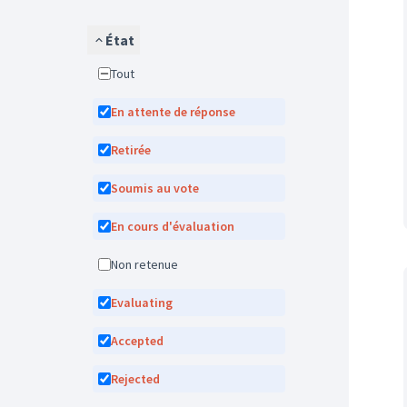
État
Tout
En attente de réponse
Retirée
Soumis au vote
En cours d'évaluation
Non retenue
Evaluating
Accepted
Rejected