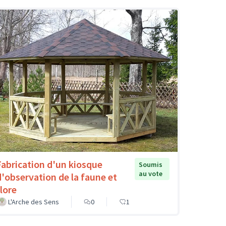
Fabrication d'un kiosque
Soumis
au vote
d'observation de la faune et
flore
L'Arche des Sens
0
1