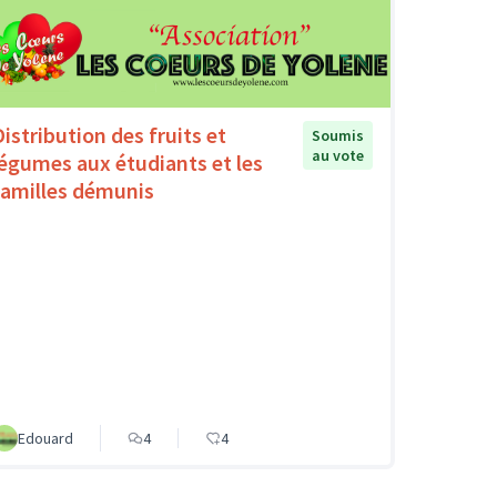
Distribution des fruits et
Soumis
au vote
légumes aux étudiants et les
familles démunis
Edouard
4
4