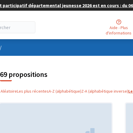
 participatif départemental jeunesse 2026 est en cours : du 06 
Aide - Plus
d'informations
nu utilisateur
/
69 propositions
Aléatoire
Les plus récentes
A-Z (alphabétique)
Z-A (alphabétique inverse)
Le