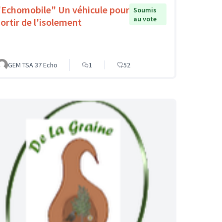
"Echomobile" Un véhicule pour
Soumis
au vote
sortir de l'isolement
GEM TSA 37 Echo
1
52