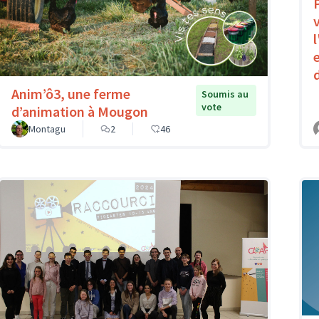
Anim’ô3, une ferme
Soumis au
vote
d’animation à Mougon
Montagu
2
46