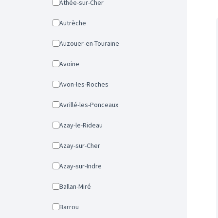
Athée-sur-Cher
Autrèche
Auzouer-en-Touraine
Avoine
Avon-les-Roches
Avrillé-les-Ponceaux
Azay-le-Rideau
Azay-sur-Cher
Azay-sur-Indre
Ballan-Miré
Barrou