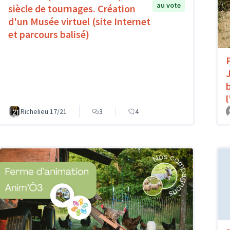
au vote
siècle de tournages. Création
d'un Musée virtuel (site Internet
et parcours balisé)
Richelieu 17/21
3
4