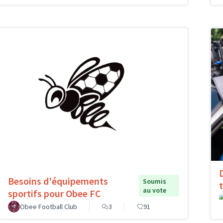
Besoins d'équipements
Soumis
au vote
sportifs pour Obee FC
Obee Football Club
3
91