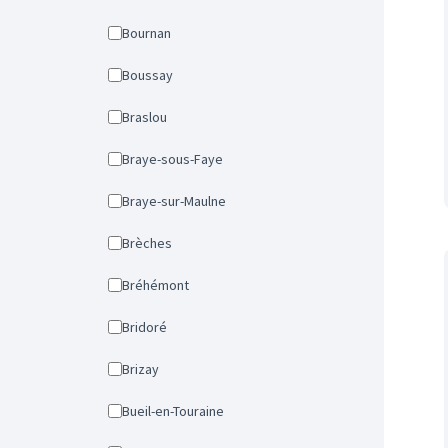
Bournan
Boussay
Braslou
Braye-sous-Faye
Braye-sur-Maulne
Brèches
Bréhémont
Bridoré
Brizay
Bueil-en-Touraine