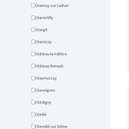
Channay-sur-Lathan
Charentilly
Chargé
Charnizay
Château-la-Vallière
Château-Renault
Chaumussay
Chaveignes
Chédigny
Cheillé
Chemillé-sur-Dême