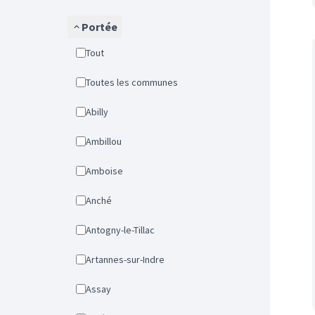
Portée
Tout
Toutes les communes
Abilly
Ambillou
Amboise
Anché
Antogny-le-Tillac
Artannes-sur-Indre
Assay