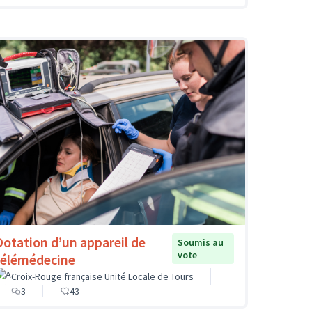
Dotation d’un appareil de
Soumis au
vote
télémédecine
Croix-Rouge française Unité Locale de Tours
3
43