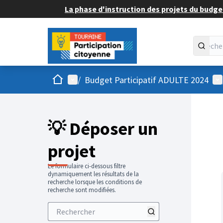
La phase d'instruction des projets du budget
Accueil
Menu principal
Me
/
Budget Participatif ADULTE 2024
💡 Déposer un
projet
Le formulaire ci-dessous filtre
dynamiquement les résultats de la
recherche lorsque les conditions de
recherche sont modifiées.