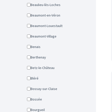
Beaulieu-lès-Loches
Beaumont-en-Véron
Beaumont-Louestault
Beaumont-Village
Benais
Berthenay
Betz-le-Château
Bléré
Bossay-sur-Claise
Bossée
Bourgueil