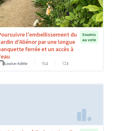
Poursuivre l'embellissement du
Soumis
au vote
Jardin d'Aliénor par une longue
banquette ferrée et un accès à
l'eau
Louise-Adèle
2
3