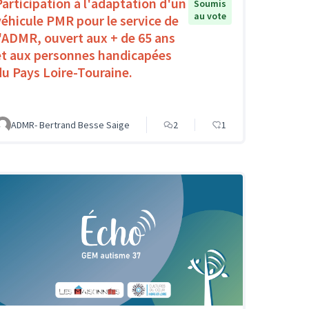
Participation à l'adaptation d'un
Soumis
au vote
véhicule PMR pour le service de
l'ADMR, ouvert aux + de 65 ans
et aux personnes handicapées
du Pays Loire-Touraine.
ADMR- Bertrand Besse Saige
2
1