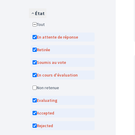
État
Tout
En attente de réponse
Retirée
Soumis au vote
En cours d'évaluation
Non retenue
Evaluating
Accepted
Rejected