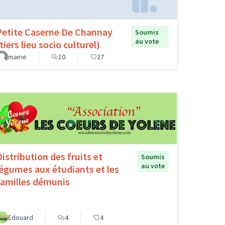
Petite Caserne De Channay
Soumis
au vote
tiers lieu socio culturel)
mairie
10
27
Distribution des fruits et
Soumis
au vote
légumes aux étudiants et les
familles démunis
Edouard
4
4