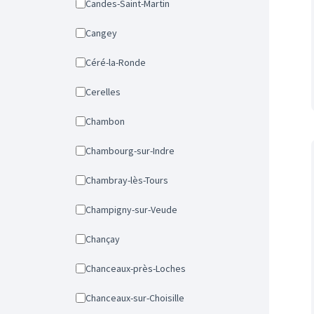
Candes-Saint-Martin
Cangey
Céré-la-Ronde
Cerelles
Chambon
Chambourg-sur-Indre
Chambray-lès-Tours
Champigny-sur-Veude
Chançay
Chanceaux-près-Loches
Chanceaux-sur-Choisille