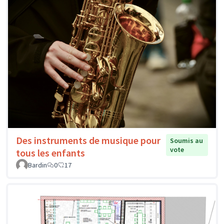
Des instruments de musique pour
Soumis au
vote
tous les enfants
Bardin
0
17