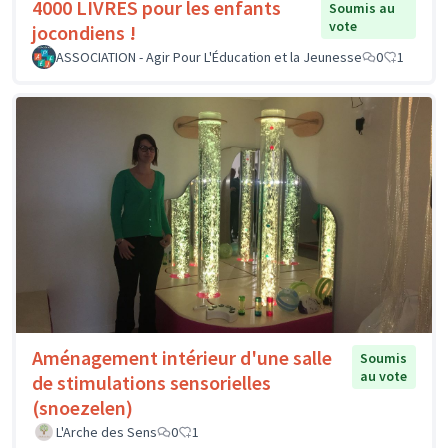
4000 LIVRES pour les enfants
Soumis au
vote
jocondiens !
ASSOCIATION - Agir Pour L'Éducation et la Jeunesse
0
1
Aménagement intérieur d'une salle
Soumis
au vote
de stimulations sensorielles
(snoezelen)
L'Arche des Sens
0
1