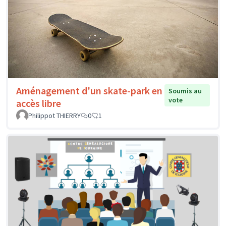
Aménagement d'un skate-park en
Soumis au
vote
accès libre
Philippot THIERRY
0
1