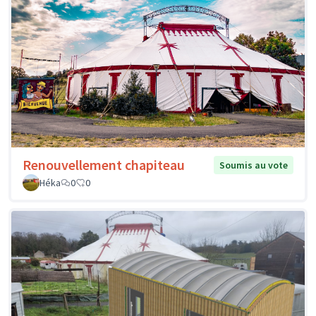
Renouvellement chapiteau
Soumis au vote
Héka
0
0