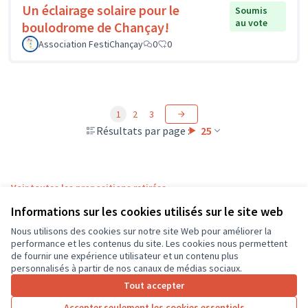
Un éclairage solaire pour le
Soumis
au vote
boulodrome de Chançay!
Association FestiChançay
0
0
1
2
3
Résultats par page :
25
Voir toutes les propositions retirées
Informations sur les cookies utilisés sur le site web
Nous utilisons des cookies sur notre site Web pour améliorer la
Conditions d'utilisation
performance et les contenus du site. Les cookies nous permettent
Paramètres des cookies
de fournir une expérience utilisateur et un contenu plus
CD37 sur X
CD37 sur Facebook
CD37 sur Instagram
CD37 sur YouTube
personnalisés à partir de nos canaux de médias sociaux.
(Lien externe)
(Lien externe)
(Lien externe)
(Lien externe)
Tout accepter
Accepter seulement les cookies essentiels