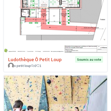
Ludothèque Ô Petit Loup
Soumis au vote
o petit loup
0
1