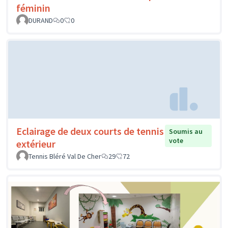
féminin
DURAND
0
0
Eclairage de deux courts de tennis
Soumis au
vote
extérieur
Tennis Bléré Val De Cher
29
72