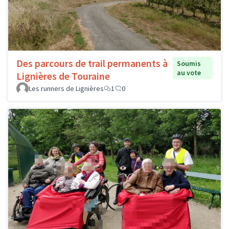
Des parcours de trail permanents à
Soumis
au vote
Lignières de Touraine
Les runners de Lignières
1
0