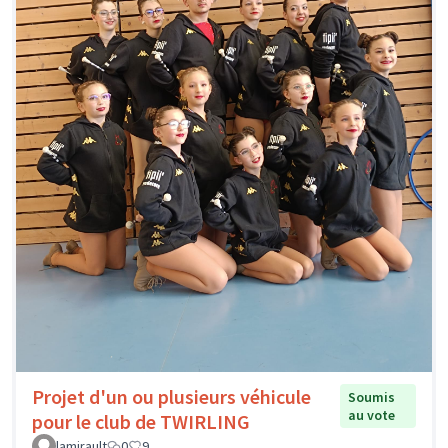
Projet d'un ou plusieurs véhicule
Soumis
au vote
pour le club de TWIRLING
lamirault
0
9