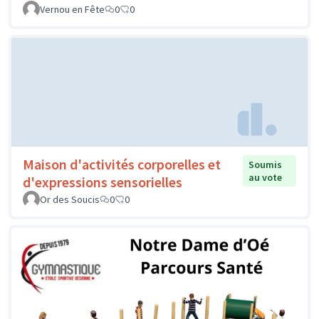
Vernou en Fête
0
0
Maison d'activités corporelles et
Soumis
au vote
d'expressions sensorielles
Or des Soucis
0
0