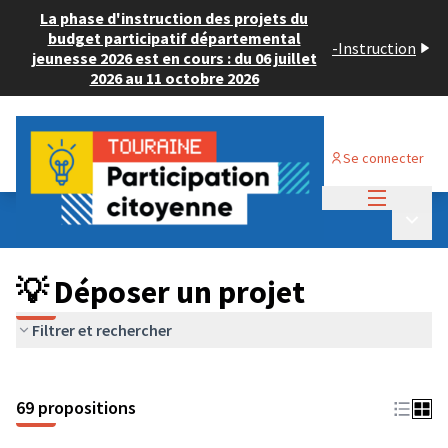
La phase d'instruction des projets du
budget participatif départemental
-
Instruction
jeunesse 2026 est en cours : du 06 juillet
2026 au 11 octobre 2026
Se connecter
Menu princi
Budget Participatif ADULTE 2024
/
Menu p
💡 Déposer un projet
💡 Déposer un projet
Filtrer et rechercher
69 propositions