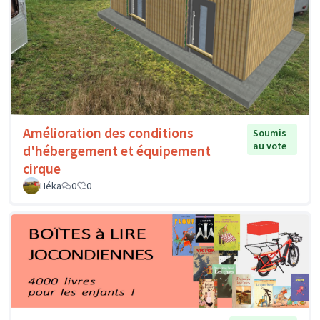
Amélioration des conditions
Soumis
au vote
d'hébergement et équipement
cirque
Héka
0
0