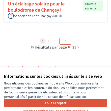
Un éclairage solaire pour le
Soumis
au vote
boulodrome de Chançay!
Association FestiChançay
0
0
1
2
3
Résultats par page :
25
Voir toutes les propositions retirées
Informations sur les cookies utilisés sur le site web
Nous utilisons des cookies sur notre site Web pour améliorer la
Conditions d'utilisation
performance et les contenus du site. Les cookies nous permettent
Paramètres des cookies
de fournir une expérience utilisateur et un contenu plus
CD37 sur X
CD37 sur Facebook
CD37 sur Instagram
CD37 sur YouTube
personnalisés à partir de nos canaux de médias sociaux.
(Lien externe)
(Lien externe)
(Lien externe)
(Lien externe)
Tout accepter
Accepter seulement les cookies essentiels