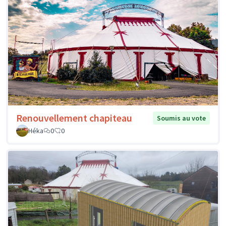
Renouvellement chapiteau
Soumis au vote
Héka
0
0