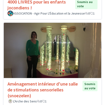
4000 LIVRES pour les enfants
Soumis au
vote
jocondiens !
ASSOCIATION - Agir Pour L'Éducation et la Jeunesse
0
1
Aménagement intérieur d'une salle
Soumis
au vote
de stimulations sensorielles
(snoezelen)
L'Arche des Sens
0
1