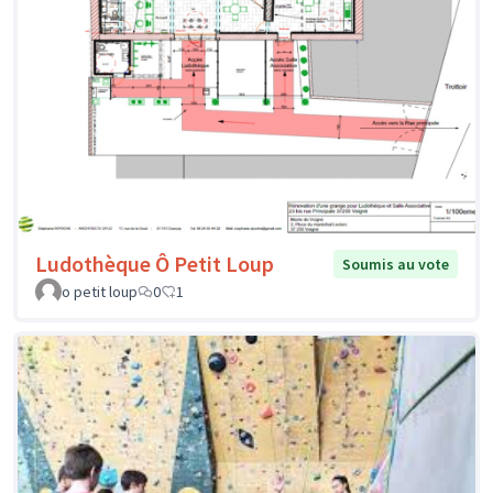
Ludothèque Ô Petit Loup
Soumis au vote
o petit loup
0
1