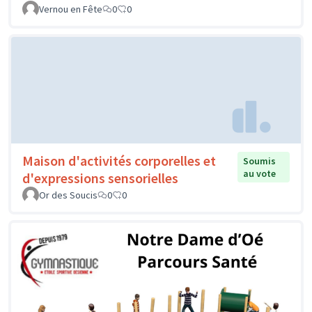
Vernou en Fête
0
0
Maison d'activités corporelles et
Soumis
au vote
d'expressions sensorielles
Or des Soucis
0
0