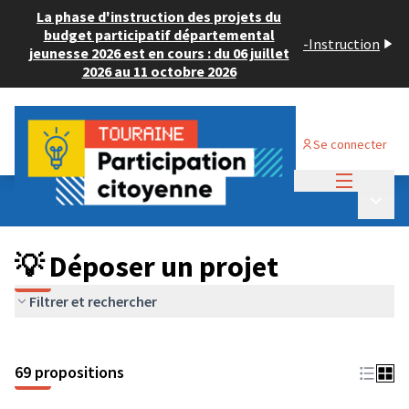
La phase d'instruction des projets du
budget participatif départemental
-
Instruction
jeunesse 2026 est en cours : du 06 juillet
2026 au 11 octobre 2026
Se connecter
Menu princi
Budget Participatif ADULTE 2024
/
Menu p
💡 Déposer un projet
💡 Déposer un projet
Filtrer et rechercher
69 propositions