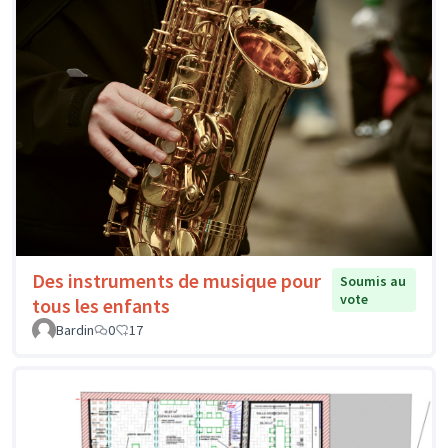
Des instruments de musique pour
Soumis au
vote
tous les enfants
Bardin
0
17