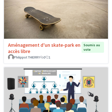
Aménagement d'un skate-park en
Soumis au
vote
accès libre
Philippot THIERRY
0
1