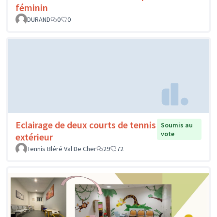
féminin
DURAND
0
0
Eclairage de deux courts de tennis
Soumis au
vote
extérieur
Tennis Bléré Val De Cher
29
72