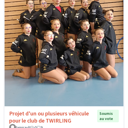
Projet d'un ou plusieurs véhicule
Soumis
au vote
pour le club de TWIRLING
lamirault
0
9