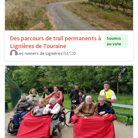
Des parcours de trail permanents à
Soumis
au vote
Lignières de Touraine
Les runners de Lignières
1
0