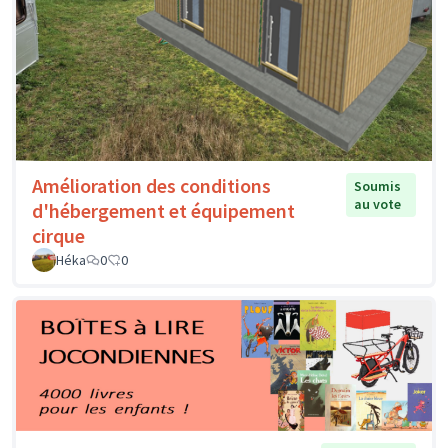
Amélioration des conditions
Soumis
au vote
d'hébergement et équipement
cirque
Héka
0
0