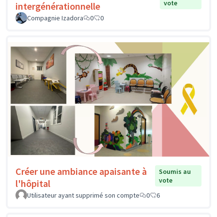
vote
intergénérationnelle
Compagnie Izadora
0
0
Créer une ambiance apaisante à
Soumis au
vote
l'hôpital
Utilisateur ayant supprimé son compte
0
6