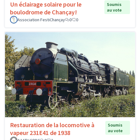
Un éclairage solaire pour le
Soumis
au vote
boulodrome de Chançay!
Association FestiChançay
0
0
Restauration de la locomotive à
Soumis
au vote
vapeur 231E41 de 1938