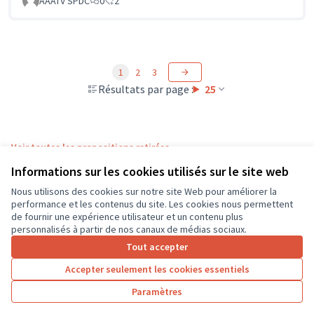
AAATV SPDC
0
2
1
2
3
Résultats par page :
25
Voir toutes les propositions retirées
Informations sur les cookies utilisés sur le site web
Nous utilisons des cookies sur notre site Web pour améliorer la
Conditions d'utilisation
performance et les contenus du site. Les cookies nous permettent
Paramètres des cookies
de fournir une expérience utilisateur et un contenu plus
CD37 sur X
CD37 sur Facebook
CD37 sur Instagram
CD37 sur YouTube
personnalisés à partir de nos canaux de médias sociaux.
(Lien externe)
(Lien externe)
(Lien externe)
(Lien externe)
Tout accepter
Accepter seulement les cookies essentiels
Licence Cre
(Lien extern
Paramètres
(Lien externe)
Site réalisé grâce au
logiciel libre Decidim
.
(Lien externe)