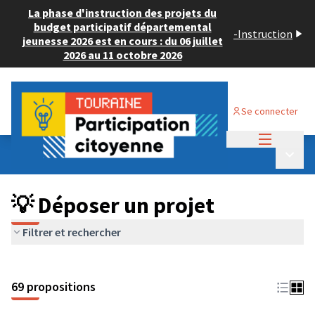
La phase d'instruction des projets du
budget participatif départemental
-
Instruction
jeunesse 2026 est en cours : du 06 juillet
2026 au 11 octobre 2026
Se connecter
Menu princi
Budget Participatif ADULTE 2024
/
Menu p
💡 Déposer un projet
💡 Déposer un projet
Filtrer et rechercher
69 propositions