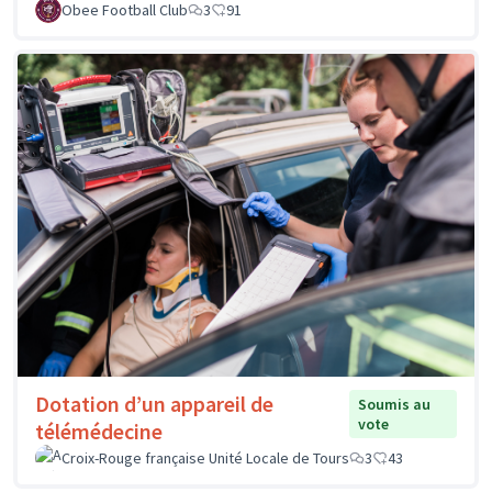
Obee Football Club
3
91
Dotation d’un appareil de
Soumis au
vote
télémédecine
Croix-Rouge française Unité Locale de Tours
3
43