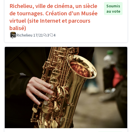
Richelieu, ville de cinéma, un siècle
Soumis
au vote
de tournages. Création d'un Musée
virtuel (site Internet et parcours
balisé)
Richelieu 17/21
3
4