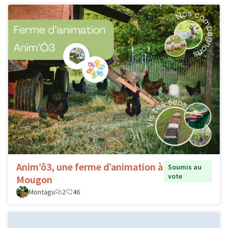
Anim’ô3, une ferme d’animation à
Soumis au
vote
Mougon
Montagu
2
46