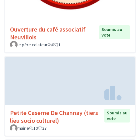
Ouverture du café associatif
Soumis au
vote
Neuvillois
le père colateur
0
1
Petite Caserne De Channay (tiers
Soumis au
vote
lieu socio culturel)
mairie
10
27