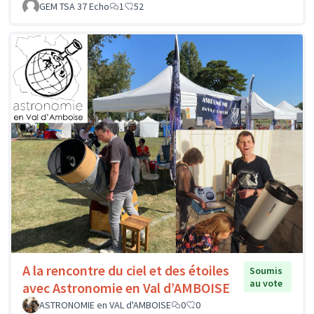
GEM TSA 37 Echo
1
52
A la rencontre du ciel et des étoiles
Soumis
au vote
avec Astronomie en Val d’AMBOISE
ASTRONOMIE en VAL d'AMBOISE
0
0