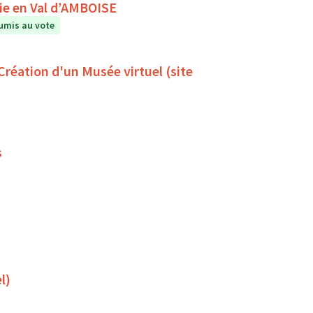
A la rencontre du ciel et des étoiles avec Astronomie en Val d’AMBOISE
umis au vote
 Création d'un Musée virtuel (site
s
l)