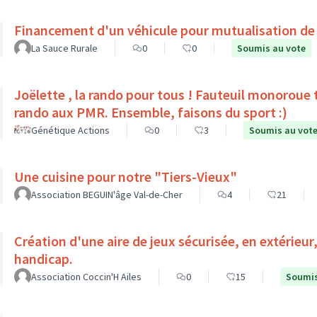
Financement d'un véhicule pour mutualisation de
La Sauce Rurale
0
0
Soumis au vote
Joëlette , la rando pour tous ! Fauteuil monoroue tout terrain qui permet 
rando aux PMR. Ensemble, faisons du sport :)
Génétique Actions
0
3
Soumis au vot
Une cuisine pour notre "Tiers-Vieux"
Association BEGUIN'âge Val-de-Cher
4
21
Création d'une aire de jeux sécurisée, en extérieur
handicap.
Association Coccin'H Ailes
0
15
Soumis