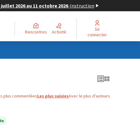
juillet 2026 au 11 octobre 2026
-
Instruction
Se
Rencontres
Activité
connecter
es plus commentées
Les plus suivies
Avec le plus d'auteurs
te