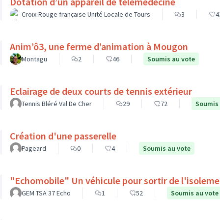
Dotation d’un appareil de télémédecine
Croix-Rouge française Unité Locale de Tours
3
4
Anim’ô3, une ferme d’animation à Mougon
Montagu
2
46
Soumis au vote
Eclairage de deux courts de tennis extérieur
Tennis Bléré Val De Cher
29
72
Soumis 
Création d'une passerelle
Pageard
0
4
Soumis au vote
"Echomobile" Un véhicule pour sortir de l'isolem
GEM TSA 37 Echo
1
52
Soumis au vote