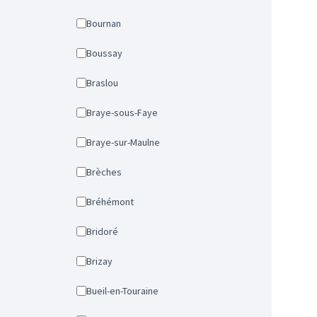
Bournan
Boussay
Braslou
Braye-sous-Faye
Braye-sur-Maulne
Brèches
Bréhémont
Bridoré
Brizay
Bueil-en-Touraine