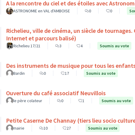
ASTRONOMIE en VAL d'AMBOISE
0
0
So
Richelieu, ville de cinéma, un siècle de tournages.
Internet et parcours balisé)
Richelieu 17/21
3
4
Soumis au vote
Des instruments de musique pour tous les enfant
Bardin
0
17
Soumis au vote
Ouverture du café associatif Neuvillois
le père colateur
0
1
Soumis au vote
Petite Caserne De Channay (tiers lieu socio culture
mairie
10
27
Soumis au vote