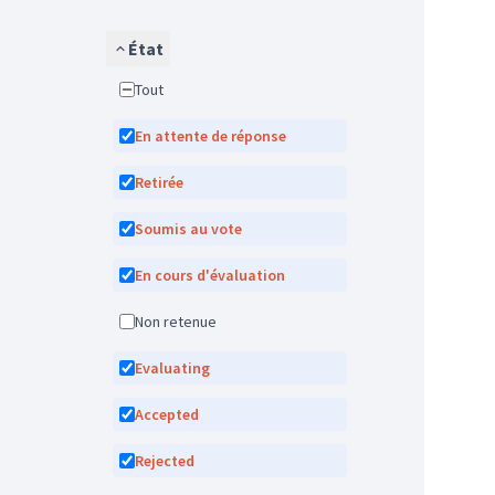
État
Tout
En attente de réponse
Retirée
Soumis au vote
En cours d'évaluation
Non retenue
Evaluating
Accepted
Rejected