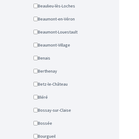
Beaulieu-lès-Loches
Beaumont-en-Véron
Beaumont-Louestault
Beaumont-Village
Benais
Berthenay
Betz-le-Château
Bléré
Bossay-sur-Claise
Bossée
Bourgueil