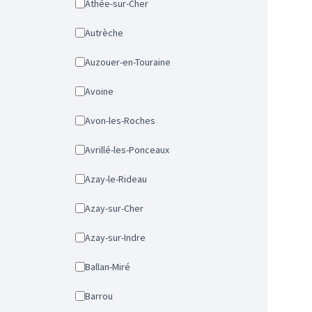
Athée-sur-Cher
Autrèche
Auzouer-en-Touraine
Avoine
Avon-les-Roches
Avrillé-les-Ponceaux
Azay-le-Rideau
Azay-sur-Cher
Azay-sur-Indre
Ballan-Miré
Barrou