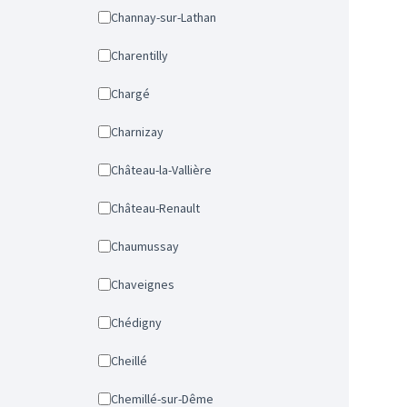
Channay-sur-Lathan
Charentilly
Chargé
Charnizay
Château-la-Vallière
Château-Renault
Chaumussay
Chaveignes
Chédigny
Cheillé
Chemillé-sur-Dême