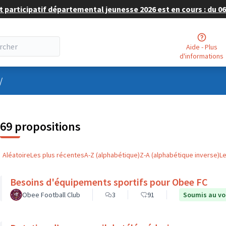
 participatif départemental jeunesse 2026 est en cours : du 06 
Aide - Plus
d'informations
nu utilisateur
/
69 propositions
Aléatoire
Les plus récentes
A-Z (alphabétique)
Z-A (alphabétique inverse)
L
Besoins d'équipements sportifs pour Obee FC
Obee Football Club
3
91
Soumis au vo