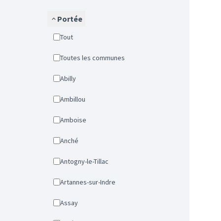
Portée
Tout
Toutes les communes
Abilly
Ambillou
Amboise
Anché
Antogny-le-Tillac
Artannes-sur-Indre
Assay