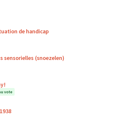
tuation de handicap
s sensorielles (snoezelen)
ay!
au vote
 1938