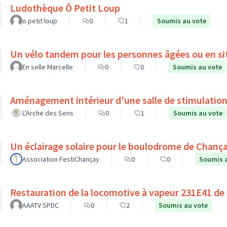
Ludothèque Ô Petit Loup
o petit loup
0
1
Soumis au vote
Un vélo tandem pour les personnes âgées ou en si
En selle Marcelle
0
0
Soumis au vote
Aménagement intérieur d'une salle de stimulation
L'Arche des Sens
0
1
Soumis au vote
Un éclairage solaire pour le boulodrome de Chanç
Association FestiChançay
0
0
Soumis 
Restauration de la locomotive à vapeur 231E41 de
AAATV SPDC
0
2
Soumis au vote