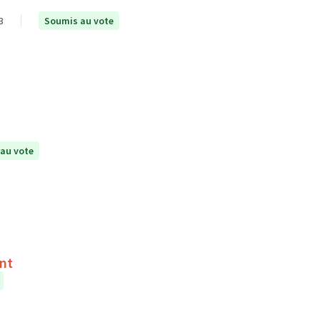
3
Soumis au vote
au vote
ent