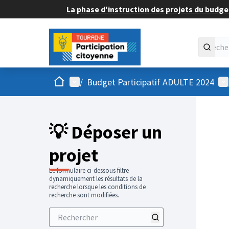
La phase d'instruction des projets du budget
Accueil
Menu principal
Me
/
Budget Participatif ADULTE 2024
💡 Déposer un
projet
Le formulaire ci-dessous filtre
dynamiquement les résultats de la
recherche lorsque les conditions de
recherche sont modifiées.