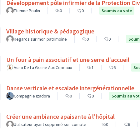
Développement pôle infirmier de la Protection Civ
Etienne Poulin
0
0
Soumis au vote
Village historique & pédagogique
Regards sur mon patrimoine
0
0
Soumi
Un four à pain associatif et une serre d'accueil
Asso De La Graine Aux Copeaux
1
6
Sou
Danse verticale et escalade intergénérationnelle
Compagnie Izadora
0
0
Soumis au vot
Créer une ambiance apaisante à l'hôpital
Utilisateur ayant supprimé son compte
0
6