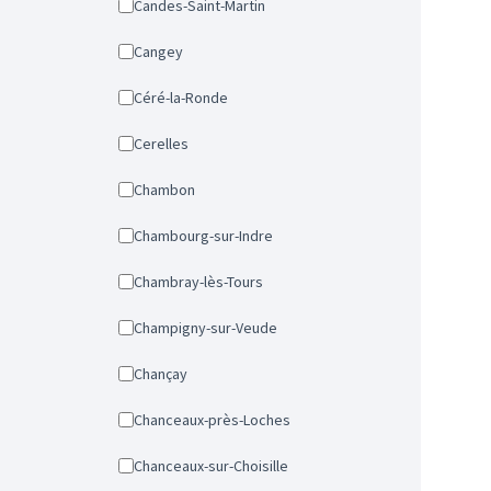
Candes-Saint-Martin
Cangey
Céré-la-Ronde
Cerelles
Chambon
Chambourg-sur-Indre
Chambray-lès-Tours
Champigny-sur-Veude
Chançay
Chanceaux-près-Loches
Chanceaux-sur-Choisille