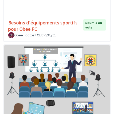
Besoins d'équipements sportifs
Soumis au
vote
pour Obee FC
Obee Football Club
3
91