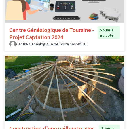
Centre Généalogique de Touraine -
Soumis
au vote
Projet Captation 2024
Centre Généalogique de Touraine
0
0
Construction d'une paillourte avec
Soumis