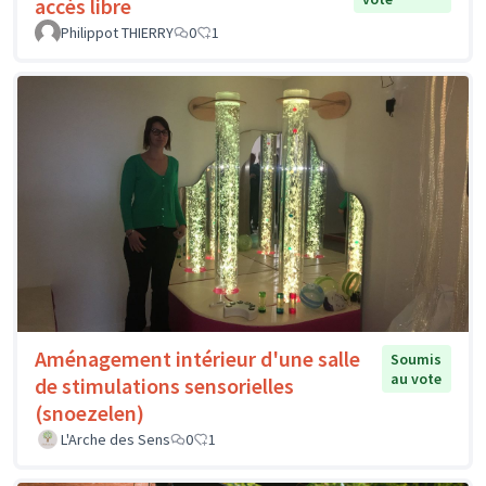
accès libre
Philippot THIERRY
0
1
Aménagement intérieur d'une salle
Soumis
au vote
de stimulations sensorielles
(snoezelen)
L'Arche des Sens
0
1