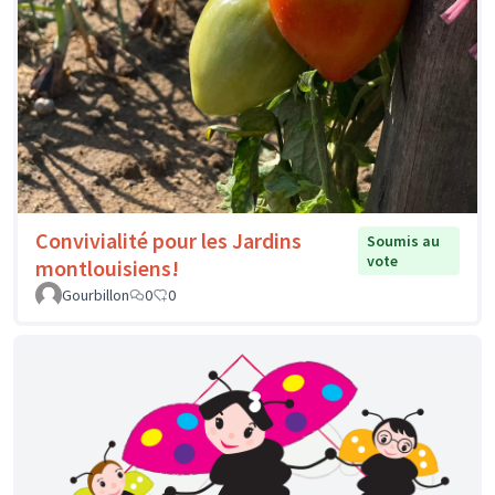
Convivialité pour les Jardins
Soumis au
vote
montlouisiens!
Gourbillon
0
0