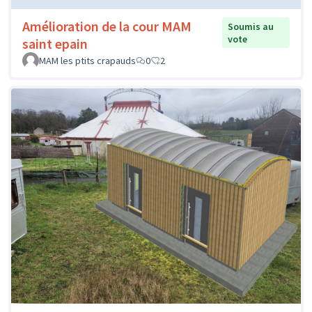
Amélioration de la cour MAM
Soumis au
vote
saint epain
MAM les ptits crapauds
0
2