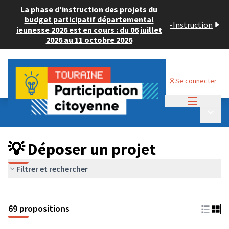
La phase d'instruction des projets du
budget participatif départemental
-
Instruction
jeunesse 2026 est en cours : du 06 juillet
2026 au 11 octobre 2026
Se connecter
Menu princi
Budget Participatif ADULTE 2024
/
Menu p
💡 Déposer un projet
💡 Déposer un projet
Filtrer et rechercher
69 propositions