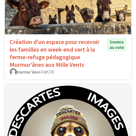
Création d’un espace pour recevoir
Soumis
au vote
les familles en week-end vert à la
ferme-refuge pédagogique
Murmur’ânes aux Mille Vents
murmur'ânes
0
0