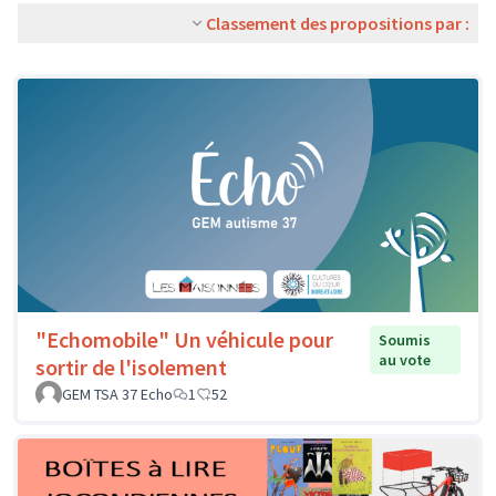
Classement des propositions par :
"Echomobile" Un véhicule pour
Soumis
au vote
sortir de l'isolement
GEM TSA 37 Echo
1
52