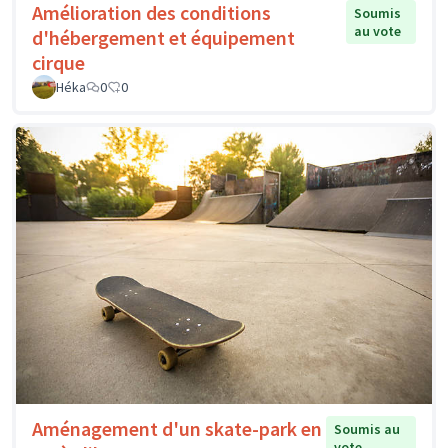
Amélioration des conditions
Soumis
au vote
d'hébergement et équipement
cirque
Héka
0
0
Aménagement d'un skate-park en
Soumis au
vote