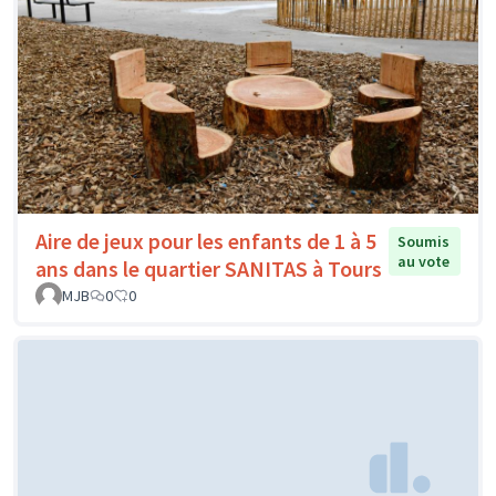
Aire de jeux pour les enfants de 1 à 5
Soumis
au vote
ans dans le quartier SANITAS à Tours
MJB
0
0