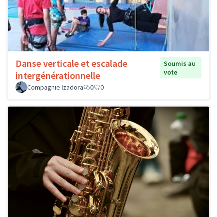
Danse verticale et escalade
Soumis au
vote
intergénérationnelle
Compagnie Izadora
0
0