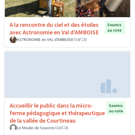
A la rencontre du ciel et des étoiles
Soumis
au vote
avec Astronomie en Val d’AMBOISE
ASTRONOMIE en VAL d'AMBOISE
0
0
Accueillir le public dans la micro-
Soumis
au vote
ferme pédagogique et thérapeutique
de la vallée de Courtineau
Le Moulin de Souvres
0
0