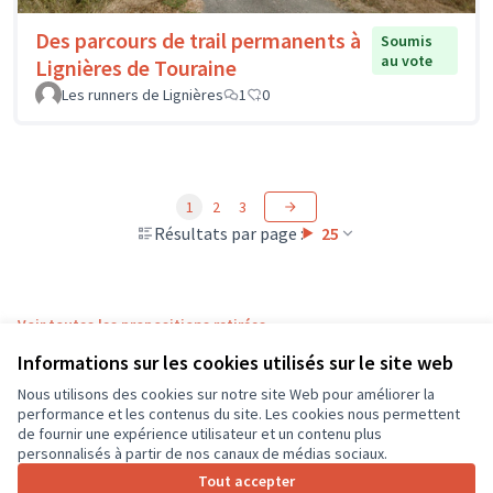
Des parcours de trail permanents à
Soumis
au vote
Lignières de Touraine
Les runners de Lignières
1
0
1
2
3
Résultats par page :
25
Voir toutes les propositions retirées
Informations sur les cookies utilisés sur le site web
Nous utilisons des cookies sur notre site Web pour améliorer la
Conditions d'utilisation
performance et les contenus du site. Les cookies nous permettent
Paramètres des cookies
de fournir une expérience utilisateur et un contenu plus
CD37 sur X
CD37 sur Facebook
CD37 sur Instagram
CD37 sur YouTube
personnalisés à partir de nos canaux de médias sociaux.
(Lien externe)
(Lien externe)
(Lien externe)
(Lien externe)
Tout accepter