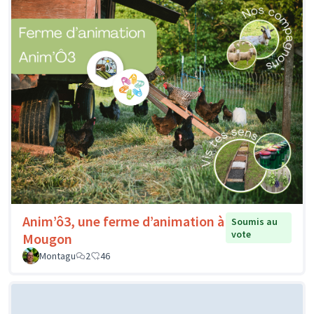
Anim’ô3, une ferme d’animation à
Soumis au
vote
Mougon
Montagu
2
46