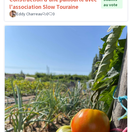
au vote
l'association Slow Touraine
Eddy Charreau
0
0