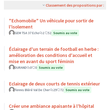
Classement des propositions par :
"Echomobile" Un véhicule pour sortir de
l'isolement
GEM TSA 37 Echo
1
52
Soumis au vote
Éclairage d'un terrain de football en herbe :
amélioration des conditions d'accueil et
mise en avant du sport féminin
DURAND
0
0
Soumis au vote
Eclairage de deux courts de tennis extérieur
Tennis Bléré Val De Cher
29
72
Soumis au vote
Créer une ambiance apaisante à l'hôpital