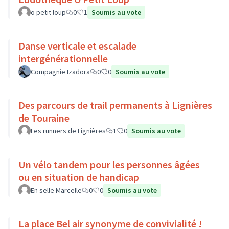
o petit loup
0
1
Soumis au vote
Danse verticale et escalade
intergénérationnelle
Compagnie Izadora
0
0
Soumis au vote
Des parcours de trail permanents à Lignières
de Touraine
Les runners de Lignières
1
0
Soumis au vote
Un vélo tandem pour les personnes âgées
ou en situation de handicap
En selle Marcelle
0
0
Soumis au vote
La place Bel air synonyme de convivialité !