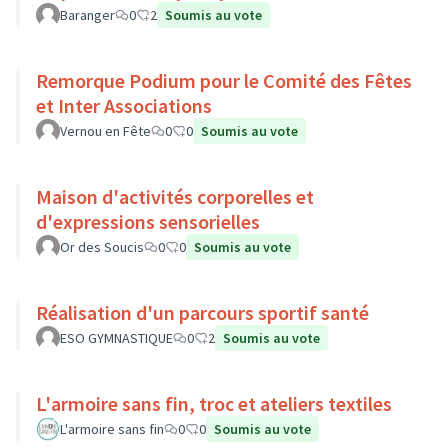
Baranger
0
2
Soumis au vote
Remorque Podium pour le Comité des Fêtes
et Inter Associations
Vernou en Fête
0
0
Soumis au vote
Maison d'activités corporelles et
d'expressions sensorielles
Or des Soucis
0
0
Soumis au vote
Réalisation d'un parcours sportif santé
ESO GYMNASTIQUE
0
2
Soumis au vote
L'armoire sans fin, troc et ateliers textiles
L'armoire sans fin
0
0
Soumis au vote