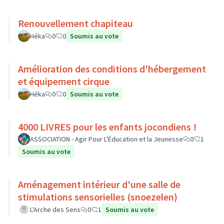
Renouvellement chapiteau
Héka
0
0
Soumis au vote
Amélioration des conditions d'hébergement
et équipement cirque
Héka
0
0
Soumis au vote
4000 LIVRES pour les enfants jocondiens !
ASSOCIATION - Agir Pour L'Éducation et la Jeunesse
0
1
Soumis au vote
Aménagement intérieur d'une salle de
stimulations sensorielles (snoezelen)
L'Arche des Sens
0
1
Soumis au vote