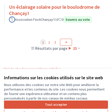
Un éclairage solaire pour le boulodrome de
Chançay!
Association FestiChançay
0
0
Soumis au vote
1
2
3
Résultats par page :
25
Voir toutes les propositions retirées
Informations sur les cookies utilisés sur le site web
Nous utilisons des cookies sur notre site Web pour améliorer la
Conditions d'utilisation
performance et les contenus du site. Les cookies nous permettent
Paramètres des cookies
de fournir une expérience utilisateur et un contenu plus
CD37 sur X
CD37 sur Facebook
CD37 sur Instagram
CD37 sur YouTube
personnalisés à partir de nos canaux de médias sociaux.
(Lien externe)
(Lien externe)
(Lien externe)
(Lien externe)
Tout accepter