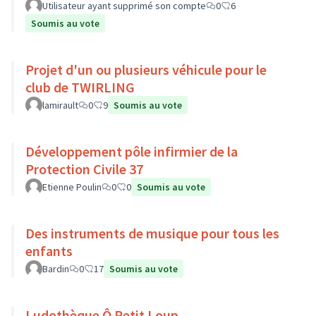
Utilisateur ayant supprimé son compte
0
6
Soumis au vote
Projet d'un ou plusieurs véhicule pour le
club de TWIRLING
lamirault
0
9
Soumis au vote
Développement pôle infirmier de la
Protection Civile 37
Etienne Poulin
0
0
Soumis au vote
Des instruments de musique pour tous les
enfants
Bardin
0
17
Soumis au vote
Ludothèque Ô Petit Loup