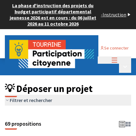
La phase d'instruction des projets du
budget participatif départemental
-
Instruction
jeunesse 2026 est en cours : du 06 juillet
2026 au 11 octobre 2026
Se connecter
Menu princi
Budget Participatif ADULTE 2024
/
Menu p
💡 Déposer un projet
💡 Déposer un projet
Filtrer et rechercher
69 propositions