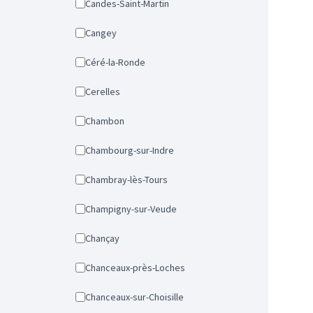
Candes-Saint-Martin
Cangey
Céré-la-Ronde
Cerelles
Chambon
Chambourg-sur-Indre
Chambray-lès-Tours
Champigny-sur-Veude
Chançay
Chanceaux-près-Loches
Chanceaux-sur-Choisille