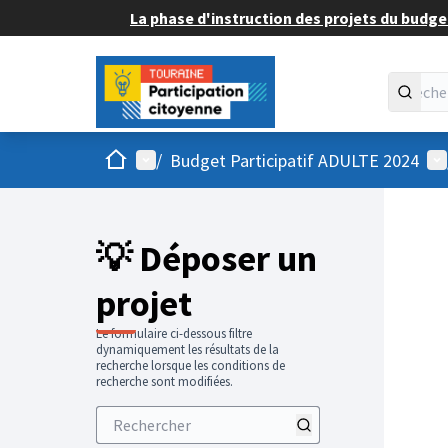
La phase d'instruction des projets du budget
Accueil
Menu principal
Me
/
Budget Participatif ADULTE 2024
💡 Déposer un
projet
Le formulaire ci-dessous filtre
dynamiquement les résultats de la
recherche lorsque les conditions de
recherche sont modifiées.