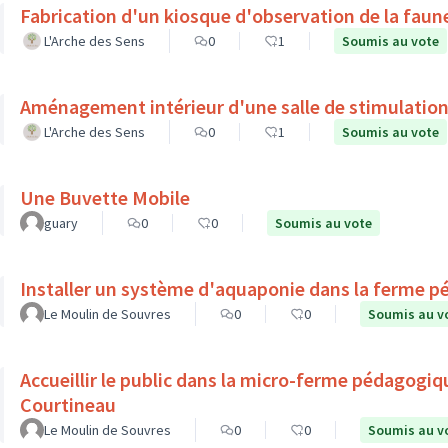
Fabrication d'un kiosque d'observation de la faune
L'Arche des Sens
0
1
Soumis au vote
Aménagement intérieur d'une salle de stimulation
L'Arche des Sens
0
1
Soumis au vote
Une Buvette Mobile
guary
0
0
Soumis au vote
Installer un système d'aquaponie dans la ferme p
Le Moulin de Souvres
0
0
Soumis au v
Accueillir le public dans la micro-ferme pédagogiq
Courtineau
Le Moulin de Souvres
0
0
Soumis au v