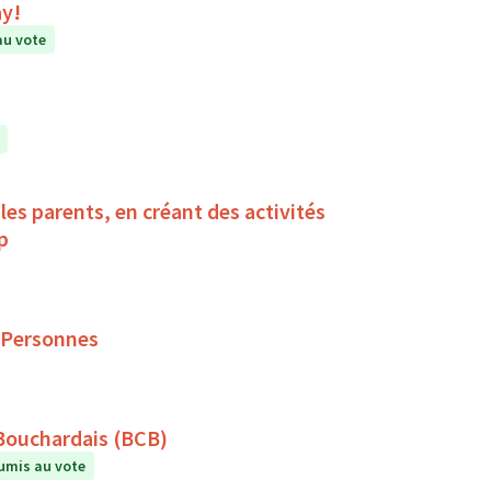
ay!
au vote
es parents, en créant des activités
ndicap
 Personnes
 Bouchardais (BCB)
umis au vote