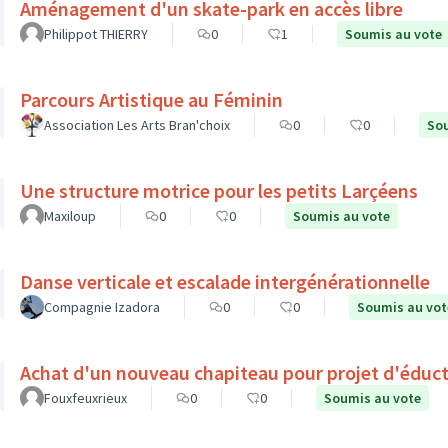
Aménagement d'un skate-park en accès libre
Philippot THIERRY
0
1
Soumis au vote
Parcours Artistique au Féminin
Association Les Arts Bran'choix
0
0
Sou
Une structure motrice pour les petits Larçéens
Maxiloup
0
0
Soumis au vote
Danse verticale et escalade intergénérationnelle
Compagnie Izadora
0
0
Soumis au vot
Achat d'un nouveau chapiteau pour projet d'éduct
Fouxfeuxrieux
0
0
Soumis au vote