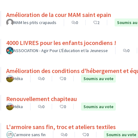
Amélioration de la cour MAM saint epain
MAM les ptits crapauds
0
2
Soumis au
4000 LIVRES pour les enfants jocondiens !
ASSOCIATION - Agir Pour L'Éducation et la Jeunesse
0
Amélioration des conditions d'hébergement et éq
Héka
0
0
Soumis au vote
Renouvellement chapiteau
Héka
0
0
Soumis au vote
L'armoire sans fin, troc et ateliers textiles
L'armoire sans fin
0
0
Soumis au vote