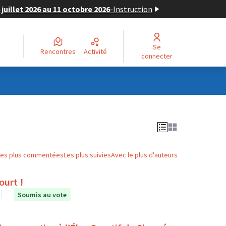
juillet 2026 au 11 octobre 2026
-
Instruction
Se
Rencontres
Activité
connecter
Les plus commentées
Les plus suivies
Avec le plus d'auteurs
ourt !
Soumis au vote