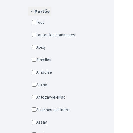
Portée
Tout
Toutes les communes
Abilly
Ambillou
Amboise
Anché
Antogny-le-Tillac
Artannes-sur-Indre
Assay