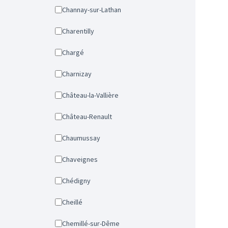
Channay-sur-Lathan
Charentilly
Chargé
Charnizay
Château-la-Vallière
Château-Renault
Chaumussay
Chaveignes
Chédigny
Cheillé
Chemillé-sur-Dême