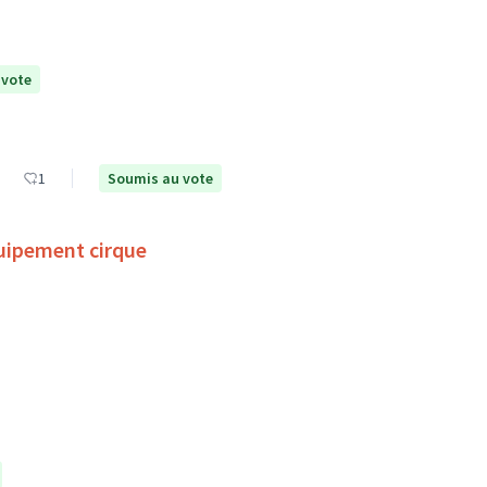
 vote
1
Soumis au vote
uipement cirque