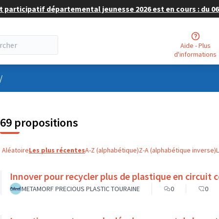
 participatif départemental jeunesse 2026 est en cours : du 06 
Aide - Plus
d'informations
nu utilisateur
/
69 propositions
Aléatoire
Les plus récentes
A-Z (alphabétique)
Z-A (alphabétique inverse)
Innover pour recycler plus de plastique en circuit c
METAMORF PRECIOUS PLASTIC TOURAINE
0
0