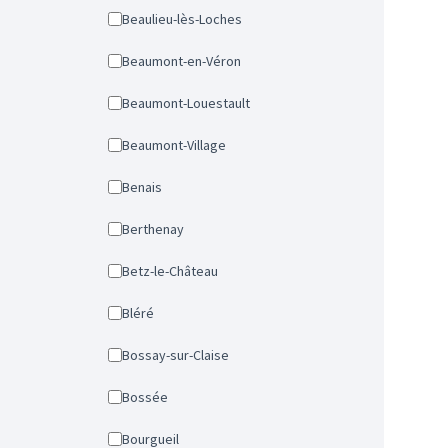
Beaulieu-lès-Loches
Beaumont-en-Véron
Beaumont-Louestault
Beaumont-Village
Benais
Berthenay
Betz-le-Château
Bléré
Bossay-sur-Claise
Bossée
Bourgueil