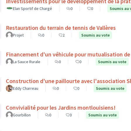
Investissements pour le développement de la prati
Elan Sportif de Chargé
0
0
Soumis au 
Restauration du terrain de tennis de Vallères
Projet
0
2
Soumis au vote
Financement d'un véhicule pour mutualisation de
La Sauce Rurale
0
0
Soumis au vote
Construction d'une paillourte avec l'association 
Eddy Charreau
0
0
Soumis au vote
Convivialité pour les Jardins montlouisiens!
Gourbillon
0
0
Soumis au vote