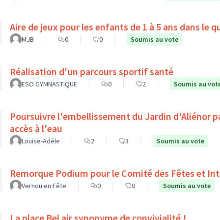
Aire de jeux pour les enfants de 1 à 5 ans dans le 
MJB
0
0
Soumis au vote
Réalisation d'un parcours sportif santé
ESO GYMNASTIQUE
0
2
Soumis au vot
Poursuivre l'embellissement du Jardin d'Aliénor p
accès à l'eau
Louise-Adèle
2
3
Soumis au vote
Remorque Podium pour le Comité des Fêtes et Int
Vernou en Fête
0
0
Soumis au vote
La place Bel air synonyme de convivialité !