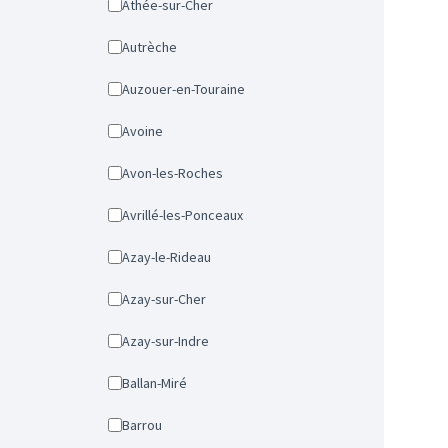
Athée-sur-Cher
Autrèche
Auzouer-en-Touraine
Avoine
Avon-les-Roches
Avrillé-les-Ponceaux
Azay-le-Rideau
Azay-sur-Cher
Azay-sur-Indre
Ballan-Miré
Barrou