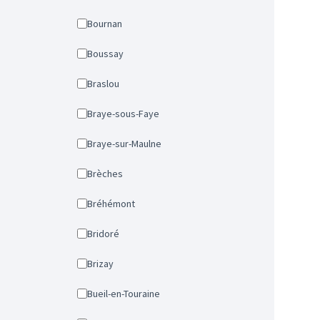
Bournan
Boussay
Braslou
Braye-sous-Faye
Braye-sur-Maulne
Brèches
Bréhémont
Bridoré
Brizay
Bueil-en-Touraine