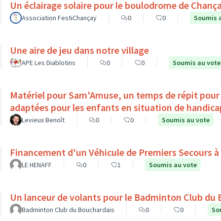
Un éclairage solaire pour le boulodrome de Chanç
Association FestiChançay
0
0
Soumis 
Une aire de jeu dans notre village
APE Les Diablotins
0
0
Soumis au vote
Matériel pour Sam'Amuse, un temps de répit pour l
adaptées pour les enfants en situation de ha
Levieux Benoît
0
0
Soumis au vote
Financement d'un Véhicule de Premiers Secours à
LE HENAFF
0
1
Soumis au vote
Un lanceur de volants pour le Badminton Club du
Badminton Club du Bouchardais
0
0
So