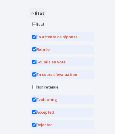
État
Tout
En attente de réponse
Retirée
Soumis au vote
En cours d'évaluation
Non retenue
Evaluating
Accepted
Rejected