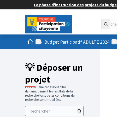
La phase d'instruction des projets du budget
Accueil
Menu principal
Me
/
Budget Participatif ADULTE 2024
💡 Déposer un
projet
Le formulaire ci-dessous filtre
dynamiquement les résultats de la
recherche lorsque les conditions de
recherche sont modifiées.