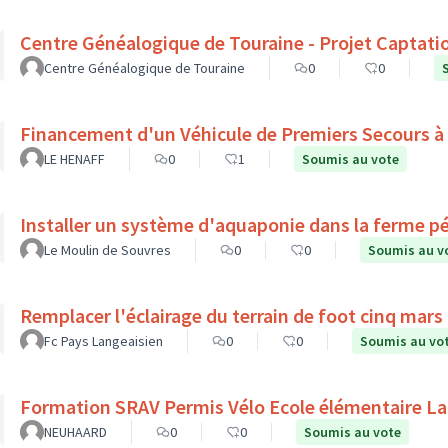
Centre Généalogique de Touraine - Projet Captati
Centre Généalogique de Touraine
0
0
Financement d'un Véhicule de Premiers Secours à
LE HENAFF
0
1
Soumis au vote
Installer un système d'aquaponie dans la ferme p
Le Moulin de Souvres
0
0
Soumis au v
Remplacer l'éclairage du terrain de foot cinq mars l
Fc Pays Langeaisien
0
0
Soumis au vo
Formation SRAV Permis Vélo Ecole élémentaire La
NEUHAARD
0
0
Soumis au vote