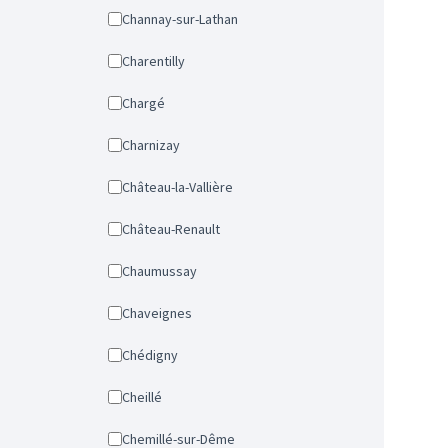
Channay-sur-Lathan
Charentilly
Chargé
Charnizay
Château-la-Vallière
Château-Renault
Chaumussay
Chaveignes
Chédigny
Cheillé
Chemillé-sur-Dême