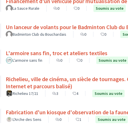
Financement d'un véhicule pour mutualisation de
La Sauce Rurale
0
0
Soumis au vote
Un lanceur de volants pour le Badminton Club du
Badminton Club du Bouchardais
0
0
So
L'armoire sans fin, troc et ateliers textiles
L'armoire sans fin
0
0
Soumis au vote
Richelieu, ville de cinéma, un siècle de tournages.
Internet et parcours balisé)
Richelieu 17/21
3
4
Soumis au vote
Fabrication d'un kiosque d'observation de la faune
L'Arche des Sens
0
1
Soumis au vote