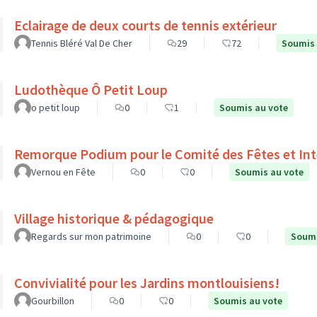
Eclairage de deux courts de tennis extérieur
Tennis Bléré Val De Cher
29
72
Soumis 
Ludothèque Ô Petit Loup
o petit loup
0
1
Soumis au vote
Remorque Podium pour le Comité des Fêtes et Int
Vernou en Fête
0
0
Soumis au vote
Village historique & pédagogique
Regards sur mon patrimoine
0
0
Soumi
Convivialité pour les Jardins montlouisiens!
Gourbillon
0
0
Soumis au vote