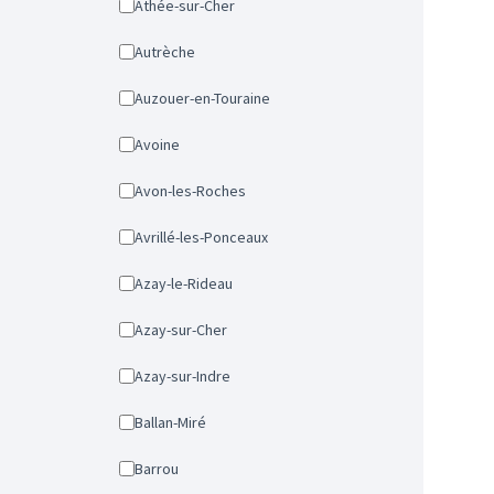
Athée-sur-Cher
Autrèche
Auzouer-en-Touraine
Avoine
Avon-les-Roches
Avrillé-les-Ponceaux
Azay-le-Rideau
Azay-sur-Cher
Azay-sur-Indre
Ballan-Miré
Barrou