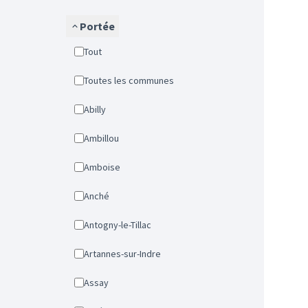
Portée
Tout
Toutes les communes
Abilly
Ambillou
Amboise
Anché
Antogny-le-Tillac
Artannes-sur-Indre
Assay