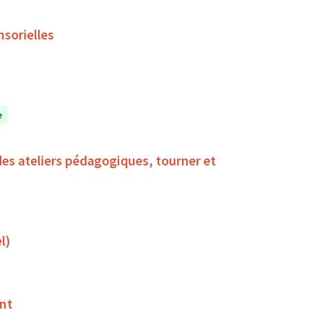
nsorielles
e
des ateliers pédagogiques, tourner et
l)
ent