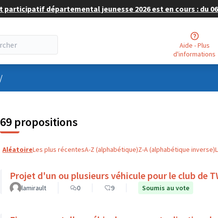
 participatif départemental jeunesse 2026 est en cours : du 06 
Aide - Plus
d'informations
nu utilisateur
/
69 propositions
Aléatoire
Les plus récentes
A-Z (alphabétique)
Z-A (alphabétique inverse)
Projet d'un ou plusieurs véhicule pour le club de
lamirault
0
9
Soumis au vote