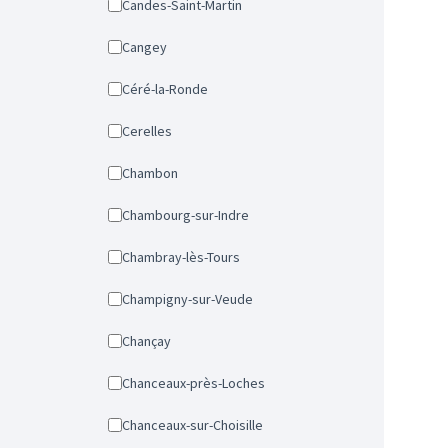
Candes-Saint-Martin
Cangey
Céré-la-Ronde
Cerelles
Chambon
Chambourg-sur-Indre
Chambray-lès-Tours
Champigny-sur-Veude
Chançay
Chanceaux-près-Loches
Chanceaux-sur-Choisille