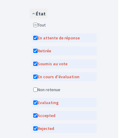
État
Tout
En attente de réponse
Retirée
Soumis au vote
En cours d'évaluation
Non retenue
Evaluating
Accepted
Rejected