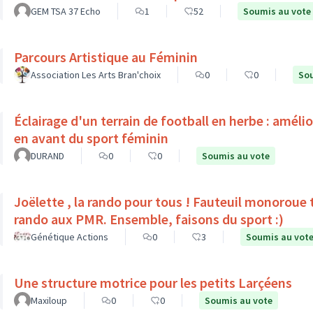
GEM TSA 37 Echo
1
52
Soumis au vote
Parcours Artistique au Féminin
Association Les Arts Bran'choix
0
0
Sou
Éclairage d'un terrain de football en herbe : améli
en avant du sport féminin
DURAND
0
0
Soumis au vote
Joëlette , la rando pour tous ! Fauteuil monoroue tout terrain qui permet 
rando aux PMR. Ensemble, faisons du sport :)
Génétique Actions
0
3
Soumis au vot
Une structure motrice pour les petits Larçéens
Maxiloup
0
0
Soumis au vote