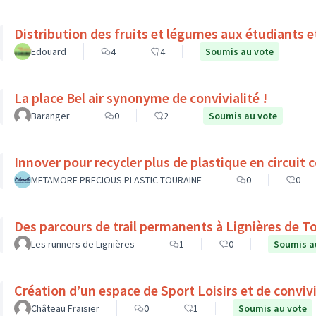
Distribution des fruits et légumes aux étudiants e
Edouard
4
4
Soumis au vote
La place Bel air synonyme de convivialité !
Baranger
0
2
Soumis au vote
Innover pour recycler plus de plastique en circuit c
METAMORF PRECIOUS PLASTIC TOURAINE
0
0
Des parcours de trail permanents à Lignières de T
Les runners de Lignières
1
0
Soumis a
Création d’un espace de Sport Loisirs et de convivi
Château Fraisier
0
1
Soumis au vote