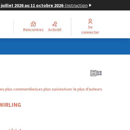
juillet 2026 au 11 octobre 2026
-
Instruction
Se
Rencontres
Activité
connecter
Les plus commentées
Les plus suivies
Avec le plus d'auteurs
 TWIRLING