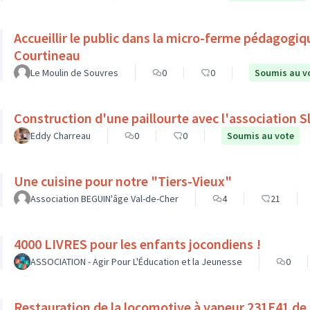
Accueillir le public dans la micro-ferme pédagogiq
Courtineau
Le Moulin de Souvres
0
0
Soumis au v
Construction d'une paillourte avec l'association 
Eddy Charreau
0
0
Soumis au vote
Une cuisine pour notre "Tiers-Vieux"
Association BEGUIN'âge Val-de-Cher
4
21
4000 LIVRES pour les enfants jocondiens !
ASSOCIATION - Agir Pour L'Éducation et la Jeunesse
0
Restauration de la locomotive à vapeur 231E41 de