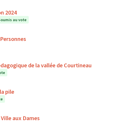
on 2024
Soumis au vote
 Personnes
édagogique de la vallée de Courtineau
ote
a pile
te
 Ville aux Dames