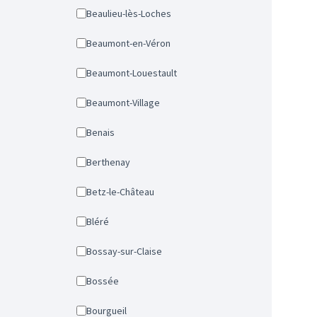
Beaulieu-lès-Loches
Beaumont-en-Véron
Beaumont-Louestault
Beaumont-Village
Benais
Berthenay
Betz-le-Château
Bléré
Bossay-sur-Claise
Bossée
Bourgueil