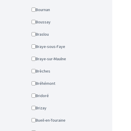
Bournan
Boussay
Braslou
Braye-sous-Faye
Braye-sur-Maulne
Brèches
Bréhémont
Bridoré
Brizay
Bueil-en-Touraine