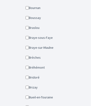
Bournan
Boussay
Braslou
Braye-sous-Faye
Braye-sur-Maulne
Brèches
Bréhémont
Bridoré
Brizay
Bueil-en-Touraine