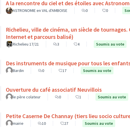
ASTRONOMIE en VAL d'AMBOISE
0
0
So
Richelieu, ville de cinéma, un siècle de tournages.
Internet et parcours balisé)
Richelieu 17/21
3
4
Soumis au vote
Des instruments de musique pour tous les enfant
Bardin
0
17
Soumis au vote
Ouverture du café associatif Neuvillois
le père colateur
0
1
Soumis au vote
Petite Caserne De Channay (tiers lieu socio culture
mairie
10
27
Soumis au vote