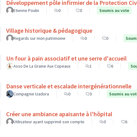
Développement pôle infirmier de la Protection Civ
Etienne Poulin
0
0
Soumis au vote
Village historique & pédagogique
Regards sur mon patrimoine
0
0
Soumi
Un four à pain associatif et une serre d'accueil
Asso De La Graine Aux Copeaux
1
6
Sou
Danse verticale et escalade intergénérationnelle
Compagnie Izadora
0
0
Soumis au vot
Créer une ambiance apaisante à l'hôpital
Utilisateur ayant supprimé son compte
0
6