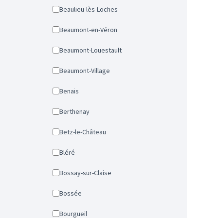
Beaulieu-lès-Loches
Beaumont-en-Véron
Beaumont-Louestault
Beaumont-Village
Benais
Berthenay
Betz-le-Château
Bléré
Bossay-sur-Claise
Bossée
Bourgueil