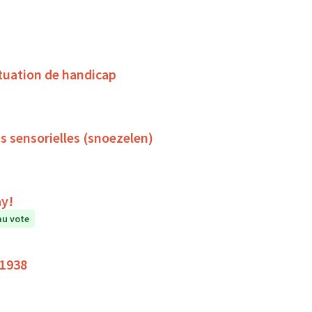
tuation de handicap
s sensorielles (snoezelen)
ay!
au vote
 1938