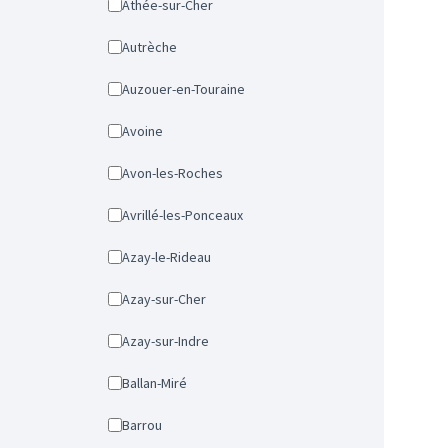
Athée-sur-Cher
Autrèche
Auzouer-en-Touraine
Avoine
Avon-les-Roches
Avrillé-les-Ponceaux
Azay-le-Rideau
Azay-sur-Cher
Azay-sur-Indre
Ballan-Miré
Barrou