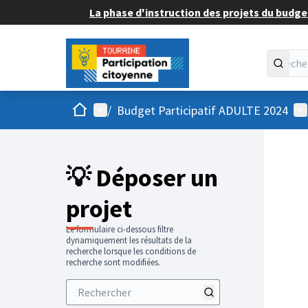
La phase d'instruction des projets du budget
Accueil
Menu principal
Me
/
Budget Participatif ADULTE 2024
💡 Déposer un
projet
Le formulaire ci-dessous filtre
dynamiquement les résultats de la
recherche lorsque les conditions de
recherche sont modifiées.