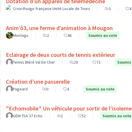
Dotation d’un appareil de télémédecine
Croix-Rouge française Unité Locale de Tours
3
4
Anim’ô3, une ferme d’animation à Mougon
Montagu
2
46
Soumis au vote
Eclairage de deux courts de tennis extérieur
Tennis Bléré Val De Cher
29
72
Soumis 
Création d'une passerelle
Pageard
0
4
Soumis au vote
"Echomobile" Un véhicule pour sortir de l'isolem
GEM TSA 37 Echo
1
52
Soumis au vote