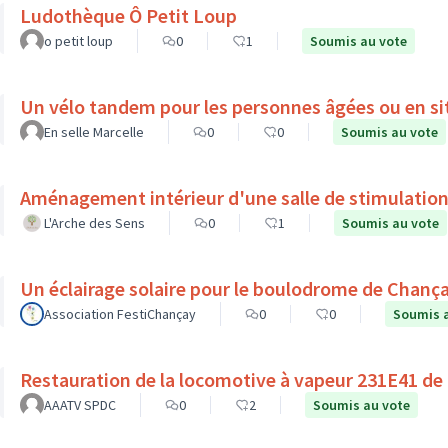
Ludothèque Ô Petit Loup
o petit loup
0
1
Soumis au vote
Un vélo tandem pour les personnes âgées ou en si
En selle Marcelle
0
0
Soumis au vote
Aménagement intérieur d'une salle de stimulation
L'Arche des Sens
0
1
Soumis au vote
Un éclairage solaire pour le boulodrome de Chanç
Association FestiChançay
0
0
Soumis 
Restauration de la locomotive à vapeur 231E41 de
AAATV SPDC
0
2
Soumis au vote