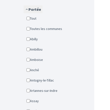
Portée
Tout
Toutes les communes
Abilly
Ambillou
Amboise
Anché
Antogny-le-Tillac
Artannes-sur-Indre
Assay