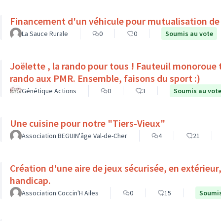
Financement d'un véhicule pour mutualisation de
La Sauce Rurale
0
0
Soumis au vote
Joëlette , la rando pour tous ! Fauteuil monoroue tout terrain qui permet 
rando aux PMR. Ensemble, faisons du sport :)
Génétique Actions
0
3
Soumis au vot
Une cuisine pour notre "Tiers-Vieux"
Association BEGUIN'âge Val-de-Cher
4
21
Création d'une aire de jeux sécurisée, en extérieur
handicap.
Association Coccin'H Ailes
0
15
Soumis