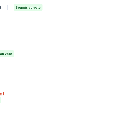
3
Soumis au vote
au vote
ent