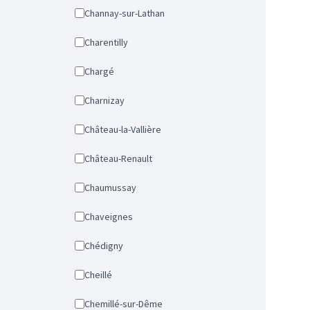
Channay-sur-Lathan
Charentilly
Chargé
Charnizay
Château-la-Vallière
Château-Renault
Chaumussay
Chaveignes
Chédigny
Cheillé
Chemillé-sur-Dême