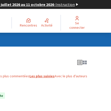
juillet 2026 au 11 octobre 2026
-
Instruction
Se
Rencontres
Activité
connecter
es plus commentées
Les plus suivies
Avec le plus d'auteurs
te