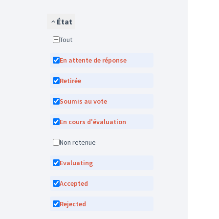
État
Tout
En attente de réponse
Retirée
Soumis au vote
En cours d'évaluation
Non retenue
Evaluating
Accepted
Rejected