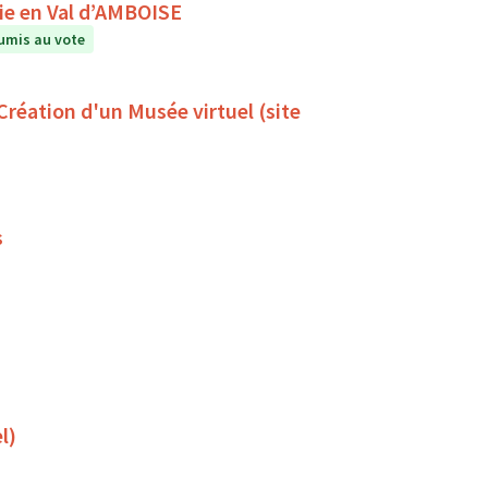
A la rencontre du ciel et des étoiles avec Astronomie en Val d’AMBOISE
umis au vote
 Création d'un Musée virtuel (site
s
l)