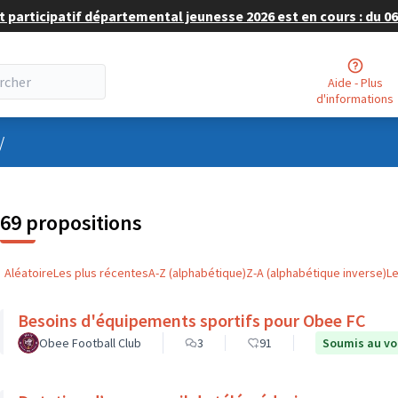
 participatif départemental jeunesse 2026 est en cours : du 06 
Aide - Plus
d'informations
nu utilisateur
/
69 propositions
Aléatoire
Les plus récentes
A-Z (alphabétique)
Z-A (alphabétique inverse)
L
Besoins d'équipements sportifs pour Obee FC
Obee Football Club
3
91
Soumis au vo