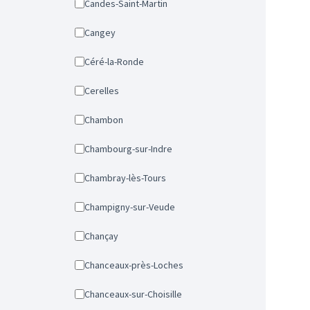
Candes-Saint-Martin
Cangey
Céré-la-Ronde
Cerelles
Chambon
Chambourg-sur-Indre
Chambray-lès-Tours
Champigny-sur-Veude
Chançay
Chanceaux-près-Loches
Chanceaux-sur-Choisille