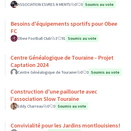
ASSOCIATION ESVRES N MENTS
0
0
Soumis au vote
Besoins d'équipements sportifs pour Obee
FC
Obee Football Club
3
91
Soumis au vote
Centre Généalogique de Touraine - Projet
Captation 2024
Centre Généalogique de Touraine
0
0
Soumis au vote
Construction d'une paillourte avec
l'association Slow Touraine
Eddy Charreau
0
0
Soumis au vote
Convivialité pour les Jardins montlouisiens!