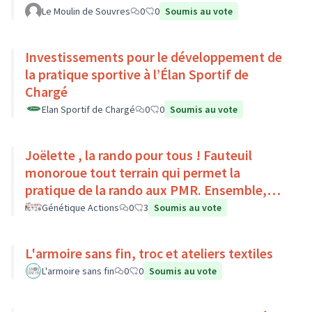
Le Moulin de Souvres
0
0
Soumis au vote
Investissements pour le développement de
la pratique sportive à l’Élan Sportif de
Chargé
Elan Sportif de Chargé
0
0
Soumis au vote
Joëlette , la rando pour tous ! Fauteuil
monoroue tout terrain qui permet la
pratique de la rando aux PMR. Ensemble,
faisons du sport :)
Génétique Actions
0
3
Soumis au vote
L'armoire sans fin, troc et ateliers textiles
L'armoire sans fin
0
0
Soumis au vote