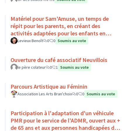
Matériel pour Sam'Amuse, un temps de
répit pour les parents, en créant des
activités adaptées pour les enfants en
situation de handicap
Levieux Benoît
0
0
Soumis au vote
Ouverture du café associatif Neuvillois
le père colateur
0
1
Soumis au vote
Parcours Artistique au Féminin
Association Les Arts Bran'choix
0
0
Soumis au vote
Participation à l'adaptation d'un véhicule
PMR pour le service de l'ADMR, ouvert aux +
de 65 ans et aux personnes handicapées du