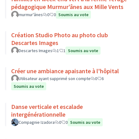
pédagogique Murmur’ânes aux Mille Vents
murmur'ânes
0
0
Soumis au vote
Création Studio Photo au photo club
Descartes Images
Descartes Images
1
1
Soumis au vote
Créer une ambiance apaisante à l'hôpital
Utilisateur ayant supprimé son compte
0
6
Soumis au vote
Danse verticale et escalade
intergénérationnelle
Compagnie Izadora
0
0
Soumis au vote