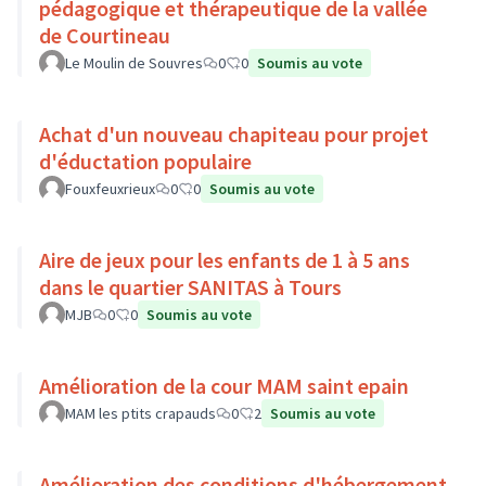
pédagogique et thérapeutique de la vallée
de Courtineau
Le Moulin de Souvres
0
0
Soumis au vote
Achat d'un nouveau chapiteau pour projet
d'éductation populaire
Fouxfeuxrieux
0
0
Soumis au vote
Aire de jeux pour les enfants de 1 à 5 ans
dans le quartier SANITAS à Tours
MJB
0
0
Soumis au vote
Amélioration de la cour MAM saint epain
MAM les ptits crapauds
0
2
Soumis au vote
Amélioration des conditions d'hébergement