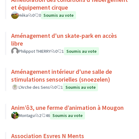
et équipement cirque
Héka
0
0
Soumis au vote
Aménagement d'un skate-park en accès
libre
Philippot THIERRY
0
1
Soumis au vote
Aménagement intérieur d'une salle de
stimulations sensorielles (snoezelen)
L'Arche des Sens
0
1
Soumis au vote
Anim’ô3, une ferme d’animation à Mougon
Montagu
2
46
Soumis au vote
Association Esvres N Ments