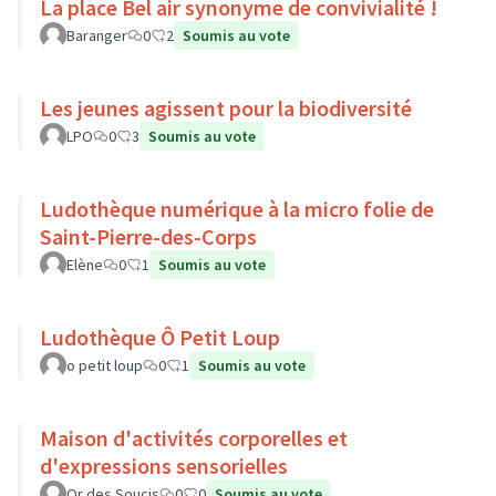
La place Bel air synonyme de convivialité !
Baranger
0
2
Soumis au vote
Les jeunes agissent pour la biodiversité
LPO
0
3
Soumis au vote
Ludothèque numérique à la micro folie de
Saint-Pierre-des-Corps
Elène
0
1
Soumis au vote
Ludothèque Ô Petit Loup
o petit loup
0
1
Soumis au vote
Maison d'activités corporelles et
d'expressions sensorielles
Or des Soucis
0
0
Soumis au vote