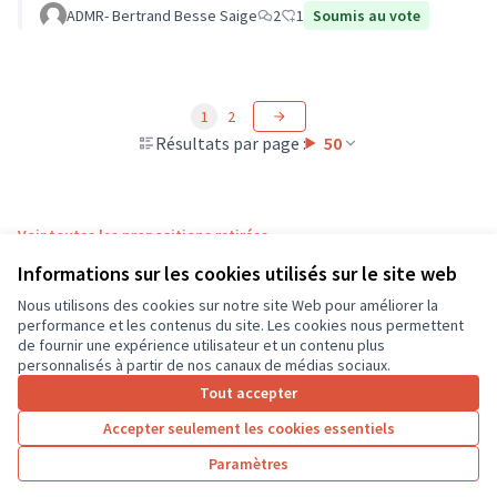
Pays Loire-Touraine.
ADMR- Bertrand Besse Saige
2
1
Soumis au vote
1
2
Résultats par page :
50
Voir toutes les propositions retirées
Informations sur les cookies utilisés sur le site web
Nous utilisons des cookies sur notre site Web pour améliorer la
Conditions d'utilisation
performance et les contenus du site. Les cookies nous permettent
Paramètres des cookies
de fournir une expérience utilisateur et un contenu plus
CD37 sur X
CD37 sur Facebook
CD37 sur Instagram
CD37 sur YouTube
personnalisés à partir de nos canaux de médias sociaux.
(Lien externe)
(Lien externe)
(Lien externe)
(Lien externe)
Tout accepter
Accepter seulement les cookies essentiels
Licence Cre
(Lien extern
Paramètres
(Lien externe)
Site réalisé grâce au
logiciel libre Decidim
.
(Lien externe)