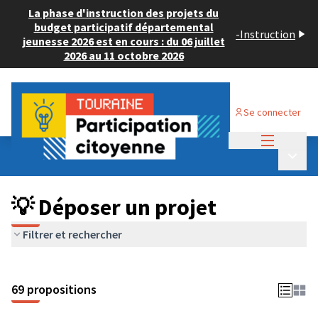
La phase d'instruction des projets du
budget participatif départemental
-
Instruction
jeunesse 2026 est en cours : du 06 juillet
2026 au 11 octobre 2026
Se connecter
Menu princi
Budget Participatif ADULTE 2024
/
Menu p
💡 Déposer un projet
💡 Déposer un projet
Filtrer et rechercher
69 propositions