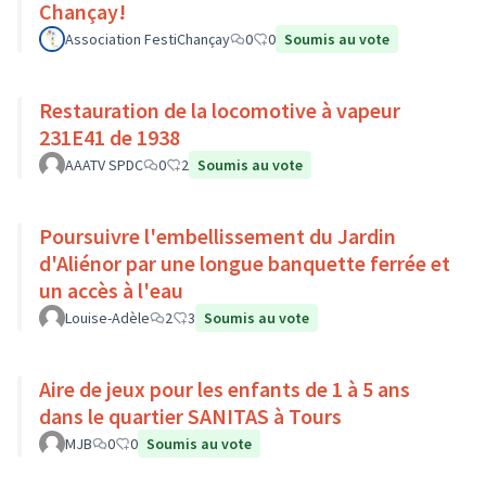
Chançay!
Association FestiChançay
0
0
Soumis au vote
Restauration de la locomotive à vapeur
231E41 de 1938
AAATV SPDC
0
2
Soumis au vote
Poursuivre l'embellissement du Jardin
d'Aliénor par une longue banquette ferrée et
un accès à l'eau
Louise-Adèle
2
3
Soumis au vote
Aire de jeux pour les enfants de 1 à 5 ans
dans le quartier SANITAS à Tours
MJB
0
0
Soumis au vote