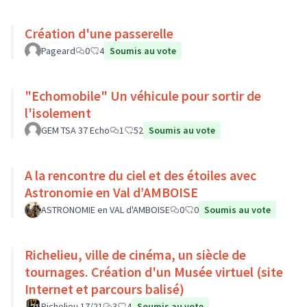
Création d'une passerelle
Pageard
0
4
Soumis au vote
"Echomobile" Un véhicule pour sortir de
l'isolement
GEM TSA 37 Echo
1
52
Soumis au vote
A la rencontre du ciel et des étoiles avec
Astronomie en Val d’AMBOISE
ASTRONOMIE en VAL d'AMBOISE
0
0
Soumis au vote
Richelieu, ville de cinéma, un siècle de
tournages. Création d'un Musée virtuel (site
Internet et parcours balisé)
Richelieu 17/21
3
4
Soumis au vote