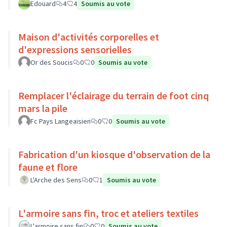
Edouard
4
4
Soumis au vote
Maison d'activités corporelles et
d'expressions sensorielles
Or des Soucis
0
0
Soumis au vote
Remplacer l'éclairage du terrain de foot cinq
mars la pile
Fc Pays Langeaisien
0
0
Soumis au vote
Fabrication d'un kiosque d'observation de la
faune et flore
L'Arche des Sens
0
1
Soumis au vote
L'armoire sans fin, troc et ateliers textiles
L'armoire sans fin
0
0
Soumis au vote