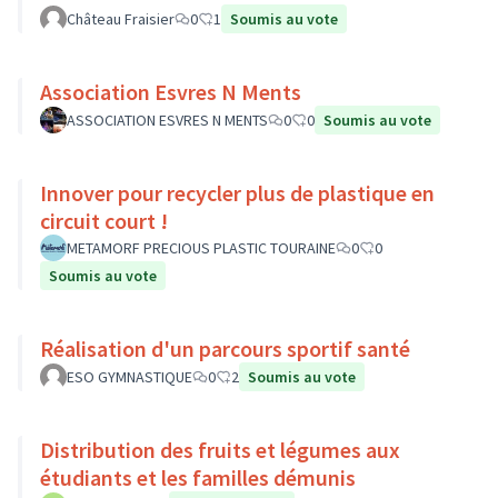
Château Fraisier
0
1
Soumis au vote
Association Esvres N Ments
ASSOCIATION ESVRES N MENTS
0
0
Soumis au vote
Innover pour recycler plus de plastique en
circuit court !
METAMORF PRECIOUS PLASTIC TOURAINE
0
0
Soumis au vote
Réalisation d'un parcours sportif santé
ESO GYMNASTIQUE
0
2
Soumis au vote
Distribution des fruits et légumes aux
étudiants et les familles démunis