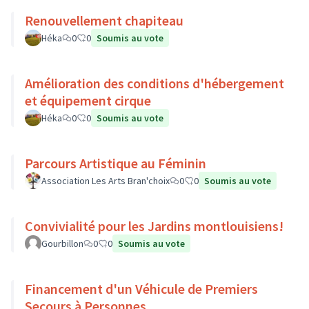
Renouvellement chapiteau
Héka
0
0
Soumis au vote
Amélioration des conditions d'hébergement
et équipement cirque
Héka
0
0
Soumis au vote
Parcours Artistique au Féminin
Association Les Arts Bran'choix
0
0
Soumis au vote
Convivialité pour les Jardins montlouisiens!
Gourbillon
0
0
Soumis au vote
Financement d'un Véhicule de Premiers
Secours à Personnes