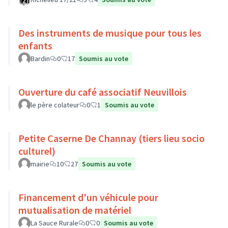
Des instruments de musique pour tous les
enfants
Bardin
0
17
Soumis au vote
Ouverture du café associatif Neuvillois
le père colateur
0
1
Soumis au vote
Petite Caserne De Channay (tiers lieu socio
culturel)
mairie
10
27
Soumis au vote
Financement d'un véhicule pour
mutualisation de matériel
La Sauce Rurale
0
0
Soumis au vote