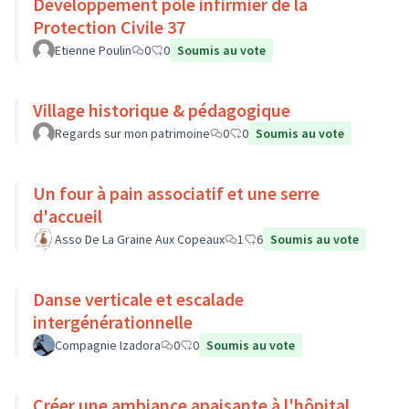
Développement pôle infirmier de la
Protection Civile 37
Etienne Poulin
0
0
Soumis au vote
Village historique & pédagogique
Regards sur mon patrimoine
0
0
Soumis au vote
Un four à pain associatif et une serre
d'accueil
Asso De La Graine Aux Copeaux
1
6
Soumis au vote
Danse verticale et escalade
intergénérationnelle
Compagnie Izadora
0
0
Soumis au vote
Créer une ambiance apaisante à l'hôpital