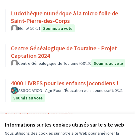
Ludothèque numérique à la micro folie de
Saint-Pierre-des-Corps
Elène
0
1
Soumis au vote
Centre Généalogique de Touraine - Projet
Captation 2024
Centre Généalogique de Touraine
0
0
Soumis au vote
4000 LIVRES pour les enfants jocondiens !
ASSOCIATION - Agir Pour L'Éducation et la Jeunesse
0
1
Soumis au vote
Voir toutes les propositions retirées
Informations sur les cookies utilisés sur le site web
Nous utilisons des cookies sur notre site Web pour améliorer la
Conditions d'utilisation