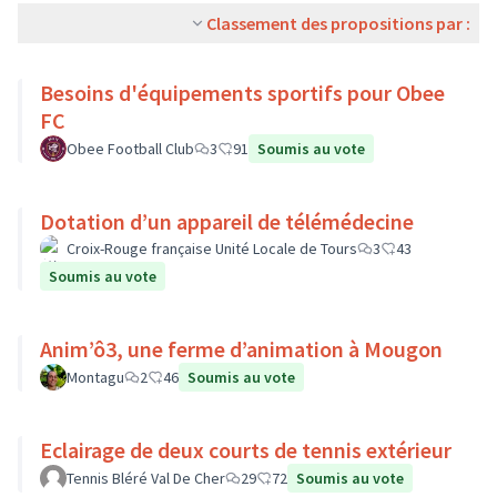
Classement des propositions par :
Besoins d'équipements sportifs pour Obee
FC
Obee Football Club
3
91
Soumis au vote
Dotation d’un appareil de télémédecine
Croix-Rouge française Unité Locale de Tours
3
43
Soumis au vote
Anim’ô3, une ferme d’animation à Mougon
Montagu
2
46
Soumis au vote
Eclairage de deux courts de tennis extérieur
Tennis Bléré Val De Cher
29
72
Soumis au vote