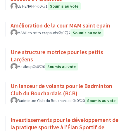
LE HENAFF
0
1
Soumis au vote
Amélioration de la cour MAM saint epain
MAM les ptits crapauds
0
2
Soumis au vote
Une structure motrice pour les petits
Larçéens
Maxiloup
0
0
Soumis au vote
Un lanceur de volants pour le Badminton
Club du Bouchardais (BCB)
Badminton Club du Bouchardais
0
0
Soumis au vote
Investissements pour le développement de
la pratique sportive à l’Élan Sportif de