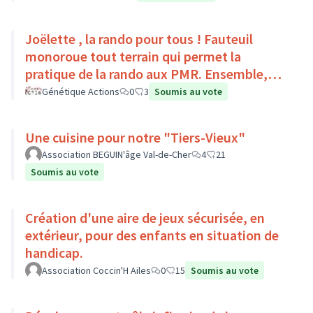
Joëlette , la rando pour tous ! Fauteuil
monoroue tout terrain qui permet la
pratique de la rando aux PMR. Ensemble,
faisons du sport :)
Génétique Actions
0
3
Soumis au vote
Une cuisine pour notre "Tiers-Vieux"
Association BEGUIN'âge Val-de-Cher
4
21
Soumis au vote
Création d'une aire de jeux sécurisée, en
extérieur, pour des enfants en situation de
handicap.
Association Coccin'H Ailes
0
15
Soumis au vote