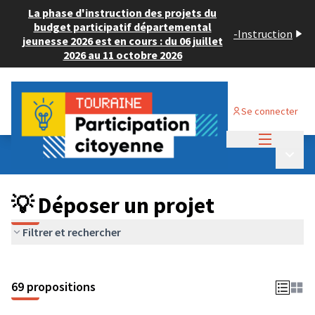
La phase d'instruction des projets du
budget participatif départemental
-
Instruction
jeunesse 2026 est en cours : du 06 juillet
2026 au 11 octobre 2026
Se connecter
Menu princi
Budget Participatif ADULTE 2024
/
Menu p
💡 Déposer un projet
💡 Déposer un projet
Filtrer et rechercher
69 propositions