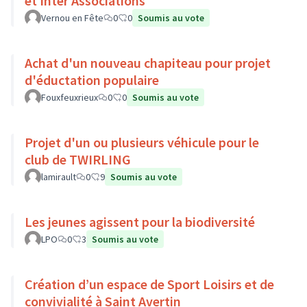
et Inter Associations
Vernou en Fête
0
0
Soumis au vote
Achat d'un nouveau chapiteau pour projet
d'éductation populaire
Fouxfeuxrieux
0
0
Soumis au vote
Projet d'un ou plusieurs véhicule pour le
club de TWIRLING
lamirault
0
9
Soumis au vote
Les jeunes agissent pour la biodiversité
LPO
0
3
Soumis au vote
Création d’un espace de Sport Loisirs et de
convivialité à Saint Avertin