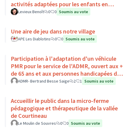
activités adaptées pour les enfants en
situation de handicap
Levieux Benoît
0
0
Soumis au vote
Une aire de jeu dans notre village
APE Les Diablotins
0
0
Soumis au vote
Participation à l'adaptation d'un véhicule
PMR pour le service de l'ADMR, ouvert aux +
de 65 ans et aux personnes handicapées du
Pays Loire-Touraine.
ADMR- Bertrand Besse Saige
2
1
Soumis au vote
Accueillir le public dans la micro-ferme
pédagogique et thérapeutique de la vallée
de Courtineau
Le Moulin de Souvres
0
0
Soumis au vote