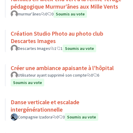
pédagogique Murmur’ânes aux Mille Vents
murmur'ânes
0
0
Soumis au vote
Création Studio Photo au photo club
Descartes Images
Descartes Images
1
1
Soumis au vote
Créer une ambiance apaisante à l'hôpital
Utilisateur ayant supprimé son compte
0
6
Soumis au vote
Danse verticale et escalade
intergénérationnelle
Compagnie Izadora
0
0
Soumis au vote