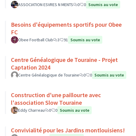
ASSOCIATION ESVRES N MENTS
0
0
Soumis au vote
Besoins d'équipements sportifs pour Obee
FC
Obee Football Club
3
91
Soumis au vote
Centre Généalogique de Touraine - Projet
Captation 2024
Centre Généalogique de Touraine
0
0
Soumis au vote
Construction d'une paillourte avec
l'association Slow Touraine
Eddy Charreau
0
0
Soumis au vote
Convivialité pour les Jardins montlouisiens!