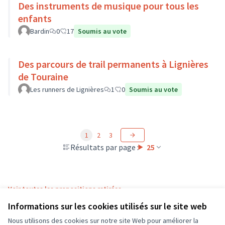
Des instruments de musique pour tous les
enfants
Bardin
0
17
Soumis au vote
Des parcours de trail permanents à Lignières
de Touraine
Les runners de Lignières
1
0
Soumis au vote
1
2
3
Résultats par page :
25
Voir toutes les propositions retirées
Informations sur les cookies utilisés sur le site web
Nous utilisons des cookies sur notre site Web pour améliorer la
Conditions d'utilisation