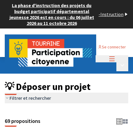
La phase d'instruction des projets du
budget participatif départemental
-
Instruction
jeunesse 2026 est en cours : du 06 juillet
2026 au 11 octobre 2026
Se connecter
Menu princi
Budget Participatif ADULTE 2024
/
Menu p
💡 Déposer un projet
💡 Déposer un projet
Filtrer et rechercher
69 propositions