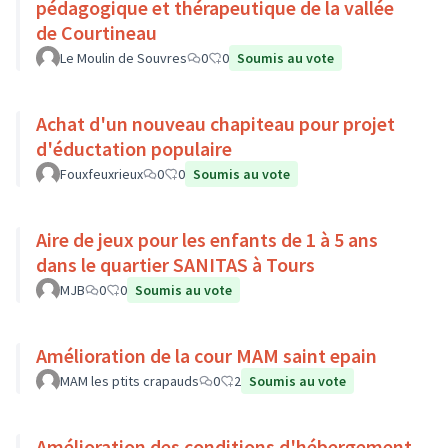
pédagogique et thérapeutique de la vallée
de Courtineau
Le Moulin de Souvres
0
0
Soumis au vote
Achat d'un nouveau chapiteau pour projet
d'éductation populaire
Fouxfeuxrieux
0
0
Soumis au vote
Aire de jeux pour les enfants de 1 à 5 ans
dans le quartier SANITAS à Tours
MJB
0
0
Soumis au vote
Amélioration de la cour MAM saint epain
MAM les ptits crapauds
0
2
Soumis au vote
Amélioration des conditions d'hébergement