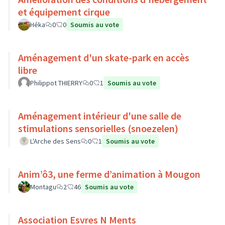
et équipement cirque
Héka
0
0
Soumis au vote
Aménagement d'un skate-park en accès
libre
Philippot THIERRY
0
1
Soumis au vote
Aménagement intérieur d'une salle de
stimulations sensorielles (snoezelen)
L'Arche des Sens
0
1
Soumis au vote
Anim’ô3, une ferme d’animation à Mougon
Montagu
2
46
Soumis au vote
Association Esvres N Ments