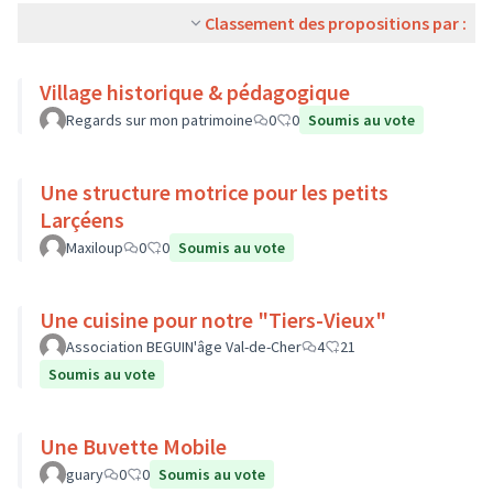
Classement des propositions par :
Village historique & pédagogique
Regards sur mon patrimoine
0
0
Soumis au vote
Une structure motrice pour les petits
Larçéens
Maxiloup
0
0
Soumis au vote
Une cuisine pour notre "Tiers-Vieux"
Association BEGUIN'âge Val-de-Cher
4
21
Soumis au vote
Une Buvette Mobile
guary
0
0
Soumis au vote