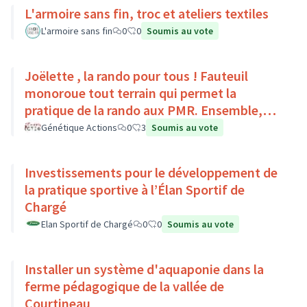
L'armoire sans fin, troc et ateliers textiles
L'armoire sans fin
0
0
Soumis au vote
Joëlette , la rando pour tous ! Fauteuil
monoroue tout terrain qui permet la
pratique de la rando aux PMR. Ensemble,
faisons du sport :)
Génétique Actions
0
3
Soumis au vote
Investissements pour le développement de
la pratique sportive à l’Élan Sportif de
Chargé
Elan Sportif de Chargé
0
0
Soumis au vote
Installer un système d'aquaponie dans la
ferme pédagogique de la vallée de
Courtineau