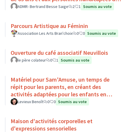
Pays Loire-Touraine.
ADMR- Bertrand Besse Saige
2
1
Soumis au vote
Parcours Artistique au Féminin
Association Les Arts Bran'choix
0
0
Soumis au vote
Ouverture du café associatif Neuvillois
le père colateur
0
1
Soumis au vote
Matériel pour Sam'Amuse, un temps de
répit pour les parents, en créant des
activités adaptées pour les enfants en
situation de handicap
Levieux Benoît
0
0
Soumis au vote
Maison d'activités corporelles et
d'expressions sensorielles