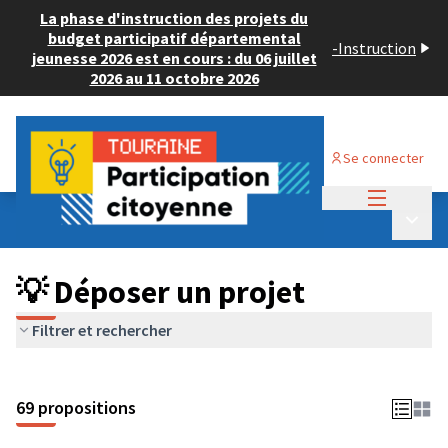
La phase d'instruction des projets du
budget participatif départemental
-
Instruction
jeunesse 2026 est en cours : du 06 juillet
2026 au 11 octobre 2026
Se connecter
Menu princi
Budget Participatif ADULTE 2024
/
Menu p
💡 Déposer un projet
💡 Déposer un projet
Filtrer et rechercher
69 propositions