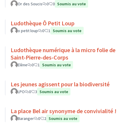
Or des Soucis
0
0
Soumis au vote
Ludothèque Ô Petit Loup
o petit loup
0
1
Soumis au vote
Ludothèque numérique à la micro folie de
Saint-Pierre-des-Corps
Elène
0
1
Soumis au vote
Les jeunes agissent pour la biodiversité
LPO
0
3
Soumis au vote
La place Bel air synonyme de convivialité !
Baranger
0
2
Soumis au vote