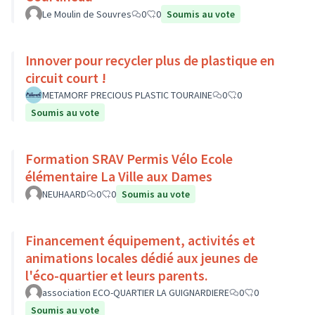
Le Moulin de Souvres
0
0
Soumis au vote
Innover pour recycler plus de plastique en
circuit court !
METAMORF PRECIOUS PLASTIC TOURAINE
0
0
Soumis au vote
Formation SRAV Permis Vélo Ecole
élémentaire La Ville aux Dames
NEUHAARD
0
0
Soumis au vote
Financement équipement, activités et
animations locales dédié aux jeunes de
l'éco-quartier et leurs parents.
association ECO-QUARTIER LA GUIGNARDIERE
0
0
Soumis au vote