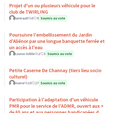
Projet d'un ou plusieurs véhicule pour le
club de TWIRLING
lamirault
0
9
Soumis au vote
Poursuivre l'embellissement du Jardin
d'Aliénor par une longue banquette ferrée et
un accès à l'eau
Louise-Adèle
2
3
Soumis au vote
Petite Caserne De Channay (tiers lieu socio
culturel)
mairie
10
27
Soumis au vote
Participation à l'adaptation d'un véhicule
PMR pour le service de l'ADMR, ouvert aux +
de 65 ans et aux personnes handicapées du