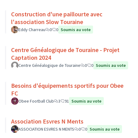
Construction d'une paillourte avec
l'association Slow Touraine
Eddy Charreau
0
0
Soumis au vote
Centre Généalogique de Touraine - Projet
Captation 2024
Centre Généalogique de Touraine
0
0
Soumis au vote
Besoins d'équipements sportifs pour Obee
FC
Obee Football Club
3
91
Soumis au vote
Association Esvres N Ments
ASSOCIATION ESVRES N MENTS
0
0
Soumis au vote