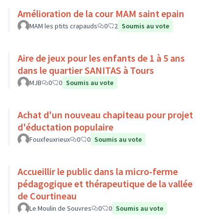
Amélioration de la cour MAM saint epain
MAM les ptits crapauds
0
2
Soumis au vote
Aire de jeux pour les enfants de 1 à 5 ans
dans le quartier SANITAS à Tours
MJB
0
0
Soumis au vote
Achat d'un nouveau chapiteau pour projet
d'éductation populaire
Fouxfeuxrieux
0
0
Soumis au vote
Accueillir le public dans la micro-ferme
pédagogique et thérapeutique de la vallée
de Courtineau
Le Moulin de Souvres
0
0
Soumis au vote