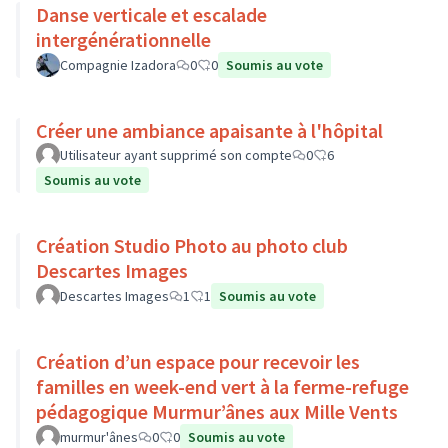
Danse verticale et escalade
intergénérationnelle
Compagnie Izadora
0
0
Soumis au vote
Créer une ambiance apaisante à l'hôpital
Utilisateur ayant supprimé son compte
0
6
Soumis au vote
Création Studio Photo au photo club
Descartes Images
Descartes Images
1
1
Soumis au vote
Création d’un espace pour recevoir les
familles en week-end vert à la ferme-refuge
pédagogique Murmur’ânes aux Mille Vents
murmur'ânes
0
0
Soumis au vote