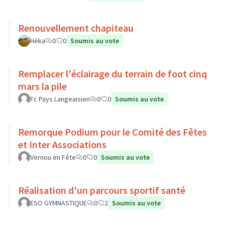
Renouvellement chapiteau
Héka
0
0
Soumis au vote
Remplacer l'éclairage du terrain de foot cinq
mars la pile
Fc Pays Langeaisien
0
0
Soumis au vote
Remorque Podium pour le Comité des Fêtes
et Inter Associations
Vernou en Fête
0
0
Soumis au vote
Réalisation d'un parcours sportif santé
ESO GYMNASTIQUE
0
2
Soumis au vote