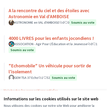
A la rencontre du ciel et des étoiles avec
Astronomie en Val d’AMBOISE
ASTRONOMIE en VAL d'AMBOISE
0
0
Soumis au vote
4000 LIVRES pour les enfants jocondiens !
ASSOCIATION - Agir Pour L'Éducation et la Jeunesse
0
1
Soumis au vote
"Echomobile" Un véhicule pour sortir de
l'isolement
GEM TSA 37 Echo
1
52
Soumis au vote
Voir toutes les propositions retirées
Informations sur les cookies utilisés sur le site web
Nous utilisons des cookies sur notre site Web pour améliorer la
Conditions d'utilisation