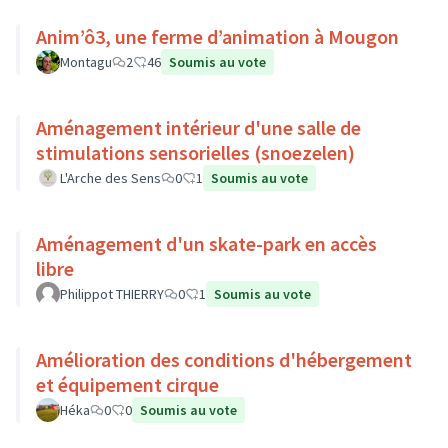
Anim’ô3, une ferme d’animation à Mougon
Montagu
2
46
Soumis au vote
Aménagement intérieur d'une salle de
stimulations sensorielles (snoezelen)
L'Arche des Sens
0
1
Soumis au vote
Aménagement d'un skate-park en accès
libre
Philippot THIERRY
0
1
Soumis au vote
Amélioration des conditions d'hébergement
et équipement cirque
Héka
0
0
Soumis au vote