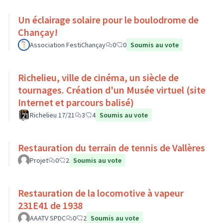
Un éclairage solaire pour le boulodrome de
Chançay!
Association FestiChançay
0
0
Soumis au vote
Richelieu, ville de cinéma, un siècle de
tournages. Création d'un Musée virtuel (site
Internet et parcours balisé)
Richelieu 17/21
3
4
Soumis au vote
Restauration du terrain de tennis de Vallères
Projet
0
2
Soumis au vote
Restauration de la locomotive à vapeur
231E41 de 1938
AAATV SPDC
0
2
Soumis au vote