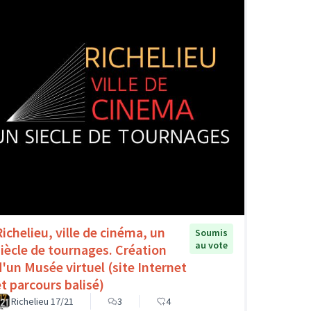
Richelieu, ville de cinéma, un
Soumis
au vote
siècle de tournages. Création
d'un Musée virtuel (site Internet
et parcours balisé)
Richelieu 17/21
3
4