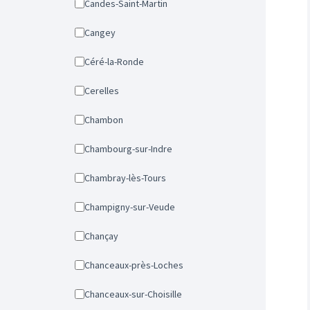
Candes-Saint-Martin
Cangey
Céré-la-Ronde
Cerelles
Chambon
Chambourg-sur-Indre
Chambray-lès-Tours
Champigny-sur-Veude
Chançay
Chanceaux-près-Loches
Chanceaux-sur-Choisille