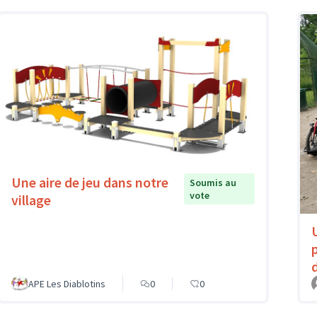
Une aire de jeu dans notre
Soumis au
vote
village
APE Les Diablotins
0
0