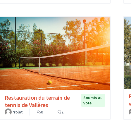
Restauration du terrain de
Soumis au
vote
tennis de Vallères
Projet
0
2