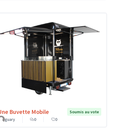
Une Buvette Mobile
Soumis au vote
guary
0
0