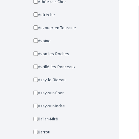
Athée-sur-Cher
Autrèche
Auzouer-en-Touraine
Avoine
Avon-les-Roches
Avrillé-les-Ponceaux
Azay-le-Rideau
Azay-sur-Cher
Azay-sur-Indre
Ballan-Miré
Barrou