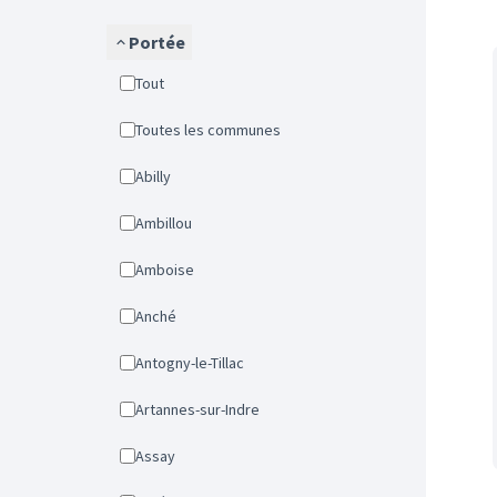
Portée
Tout
Toutes les communes
Abilly
Ambillou
Amboise
Anché
Antogny-le-Tillac
Artannes-sur-Indre
Assay