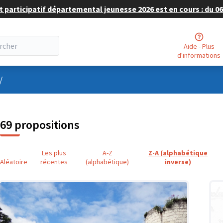
 participatif départemental jeunesse 2026 est en cours : du 06 
Aide - Plus
d'informations
nu utilisateur
/
69 propositions
Les plus
A-Z
Z-A (alphabétique
Aléatoire
récentes
(alphabétique)
inverse)