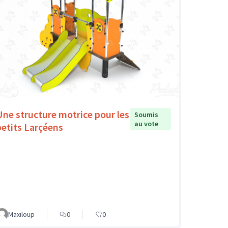
Une structure motrice pour les
Soumis
au vote
petits Larçéens
Maxiloup
0
0