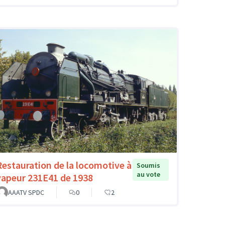
Restauration de la locomotive à
Soumis
au vote
vapeur 231E41 de 1938
AAATV SPDC
0
2