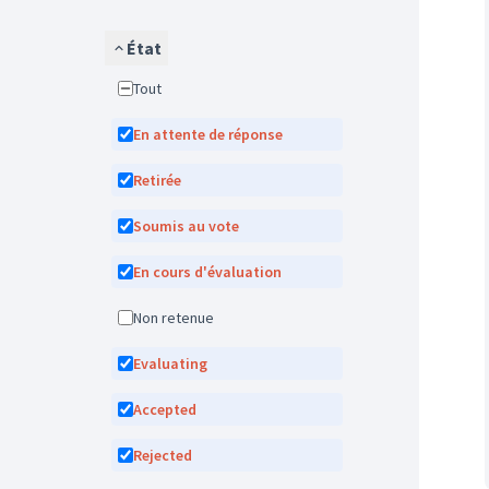
État
Tout
En attente de réponse
Retirée
Soumis au vote
En cours d'évaluation
Non retenue
Evaluating
Accepted
Rejected