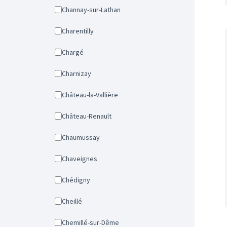
Channay-sur-Lathan
Charentilly
Chargé
Charnizay
Château-la-Vallière
Château-Renault
Chaumussay
Chaveignes
Chédigny
Cheillé
Chemillé-sur-Dême