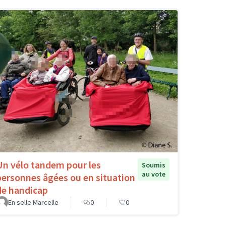
Un vélo tandem pour les
Soumis
au vote
personnes âgées ou en situation
de handicap
En selle Marcelle
0
0