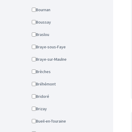
Bournan
Boussay
Braslou
Braye-sous-Faye
Braye-sur-Maulne
Brèches
Bréhémont
Bridoré
Brizay
Bueil-en-Touraine