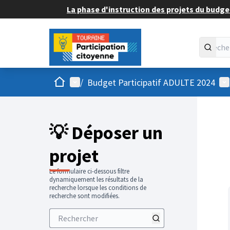
La phase d'instruction des projets du budget
Accueil
Menu principal
Me
/
Budget Participatif ADULTE 2024
💡 Déposer un
projet
Le formulaire ci-dessous filtre
dynamiquement les résultats de la
recherche lorsque les conditions de
recherche sont modifiées.