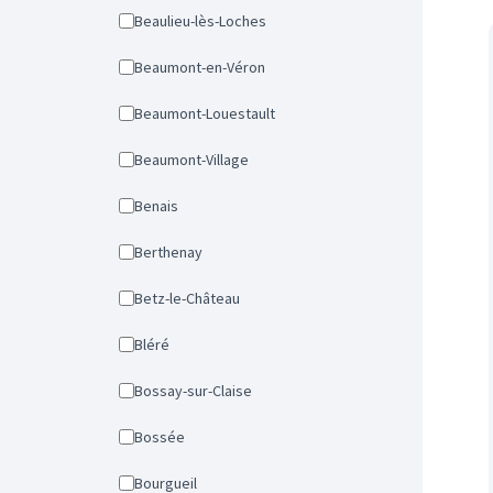
Beaulieu-lès-Loches
Beaumont-en-Véron
Beaumont-Louestault
Beaumont-Village
Benais
Berthenay
Betz-le-Château
Bléré
Bossay-sur-Claise
Bossée
Bourgueil