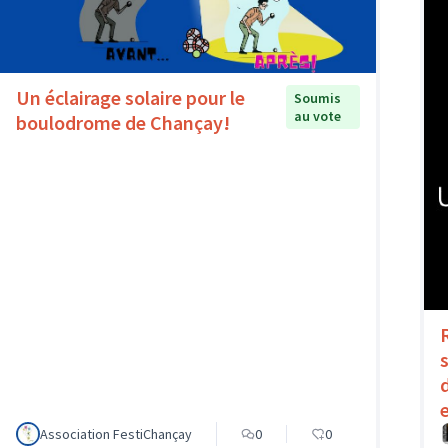
Un éclairage solaire pour le
Soumis
au vote
boulodrome de Chançay!
Association FestiChançay
0
0