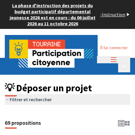
La phase d'instruction des projets du
budget participatif départemental
-
Instruction
jeunesse 2026 est en cours : du 06 juillet
2026 au 11 octobre 2026
Se connecter
Menu princi
Budget Participatif ADULTE 2024
/
Menu p
💡 Déposer un projet
💡 Déposer un projet
Filtrer et rechercher
69 propositions