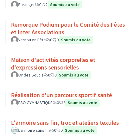
Baranger
0
2
Soumis au vote
Remorque Podium pour le Comité des Fêtes
et Inter Associations
Vernou en Fête
0
0
Soumis au vote
Maison d'activités corporelles et
d'expressions sensorielles
Or des Soucis
0
0
Soumis au vote
Réalisation d'un parcours sportif santé
ESO GYMNASTIQUE
0
2
Soumis au vote
L'armoire sans fin, troc et ateliers textiles
L'armoire sans fin
0
0
Soumis au vote