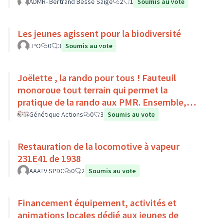
Pays Loire-Touraine.
ADMR- Bertrand Besse Saige
2
1
Soumis au vote
Les jeunes agissent pour la biodiversité
LPO
0
3
Soumis au vote
Joëlette , la rando pour tous ! Fauteuil
monoroue tout terrain qui permet la
pratique de la rando aux PMR. Ensemble,
faisons du sport :)
Génétique Actions
0
3
Soumis au vote
Restauration de la locomotive à vapeur
231E41 de 1938
AAATV SPDC
0
2
Soumis au vote
Financement équipement, activités et
animations locales dédié aux jeunes de