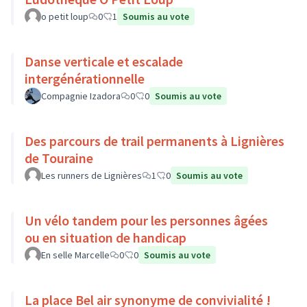
o petit loup
0
1
Soumis au vote
Danse verticale et escalade
intergénérationnelle
Compagnie Izadora
0
0
Soumis au vote
Des parcours de trail permanents à Lignières
de Touraine
Les runners de Lignières
1
0
Soumis au vote
Un vélo tandem pour les personnes âgées
ou en situation de handicap
En selle Marcelle
0
0
Soumis au vote
La place Bel air synonyme de convivialité !