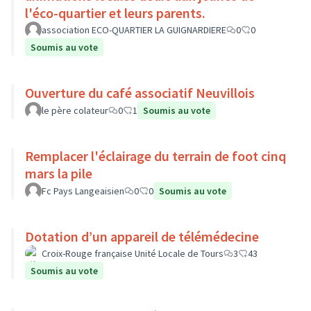
l'éco-quartier et leurs parents.
association ECO-QUARTIER LA GUIGNARDIERE
0
0
Soumis au vote
Ouverture du café associatif Neuvillois
le père colateur
0
1
Soumis au vote
Remplacer l'éclairage du terrain de foot cinq
mars la pile
Fc Pays Langeaisien
0
0
Soumis au vote
Dotation d’un appareil de télémédecine
Croix-Rouge française Unité Locale de Tours
3
43
Soumis au vote