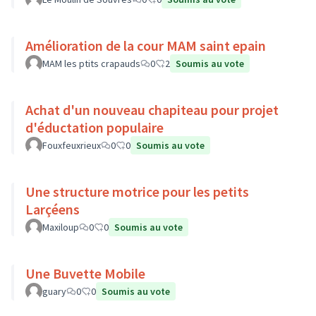
Amélioration de la cour MAM saint epain
MAM les ptits crapauds
0
2
Soumis au vote
Achat d'un nouveau chapiteau pour projet
d'éductation populaire
Fouxfeuxrieux
0
0
Soumis au vote
Une structure motrice pour les petits
Larçéens
Maxiloup
0
0
Soumis au vote
Une Buvette Mobile
guary
0
0
Soumis au vote