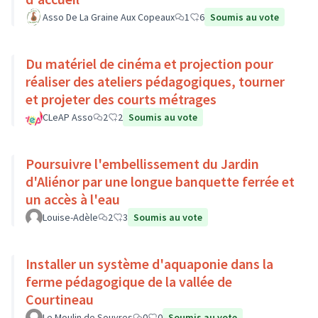
Asso De La Graine Aux Copeaux
1
6
Soumis au vote
Du matériel de cinéma et projection pour
réaliser des ateliers pédagogiques, tourner
et projeter des courts métrages
CLeAP Asso
2
2
Soumis au vote
Poursuivre l'embellissement du Jardin
d'Aliénor par une longue banquette ferrée et
un accès à l'eau
Louise-Adèle
2
3
Soumis au vote
Installer un système d'aquaponie dans la
ferme pédagogique de la vallée de
Courtineau
Le Moulin de Souvres
0
0
Soumis au vote