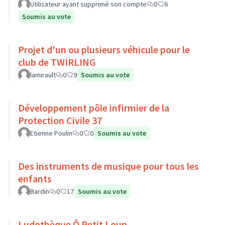
Utilisateur ayant supprimé son compte
0
6
Soumis au vote
Projet d'un ou plusieurs véhicule pour le
club de TWIRLING
lamirault
0
9
Soumis au vote
Développement pôle infirmier de la
Protection Civile 37
Etienne Poulin
0
0
Soumis au vote
Des instruments de musique pour tous les
enfants
Bardin
0
17
Soumis au vote
Ludothèque Ô Petit Loup