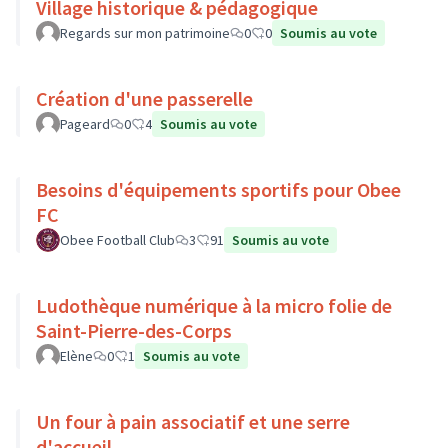
Village historique & pédagogique
Regards sur mon patrimoine
0
0
Soumis au vote
Création d'une passerelle
Pageard
0
4
Soumis au vote
Besoins d'équipements sportifs pour Obee
FC
Obee Football Club
3
91
Soumis au vote
Ludothèque numérique à la micro folie de
Saint-Pierre-des-Corps
Elène
0
1
Soumis au vote
Un four à pain associatif et une serre
d'accueil