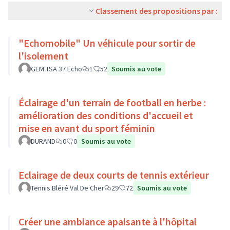
Classement des propositions par :
"Echomobile" Un véhicule pour sortir de
l'isolement
GEM TSA 37 Echo
1
52
Soumis au vote
Éclairage d'un terrain de football en herbe :
amélioration des conditions d'accueil et
mise en avant du sport féminin
DURAND
0
0
Soumis au vote
Eclairage de deux courts de tennis extérieur
Tennis Bléré Val De Cher
29
72
Soumis au vote
Créer une ambiance apaisante à l'hôpital