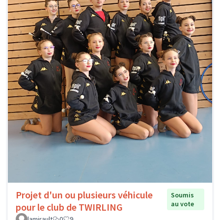
Projet d'un ou plusieurs véhicule
Soumis
au vote
pour le club de TWIRLING
lamirault
0
9