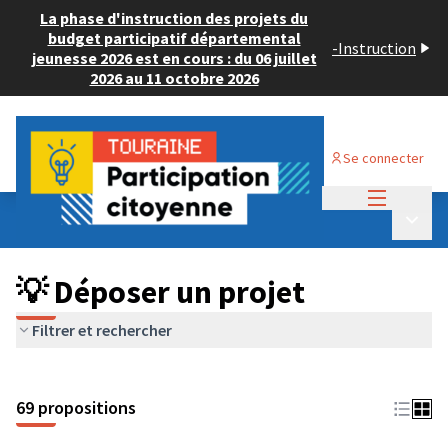
La phase d'instruction des projets du
budget participatif départemental
-
Instruction
jeunesse 2026 est en cours : du 06 juillet
2026 au 11 octobre 2026
Se connecter
Menu princi
Budget Participatif ADULTE 2024
/
Menu p
💡 Déposer un projet
💡 Déposer un projet
Filtrer et rechercher
69 propositions