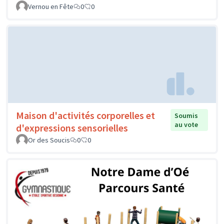
Vernou en Fête
0
0
Maison d'activités corporelles et
Soumis
au vote
d'expressions sensorielles
Or des Soucis
0
0