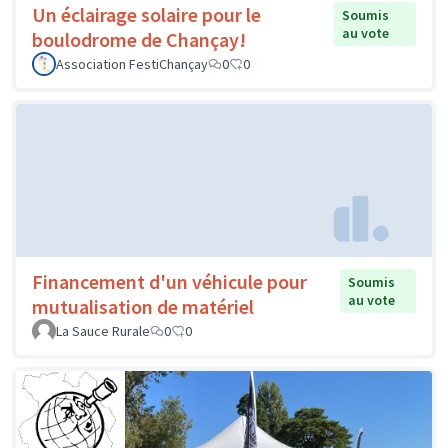
Un éclairage solaire pour le
Soumis
au vote
boulodrome de Chançay!
Association FestiChançay
0
0
Financement d'un véhicule pour
Soumis
au vote
mutualisation de matériel
La Sauce Rurale
0
0