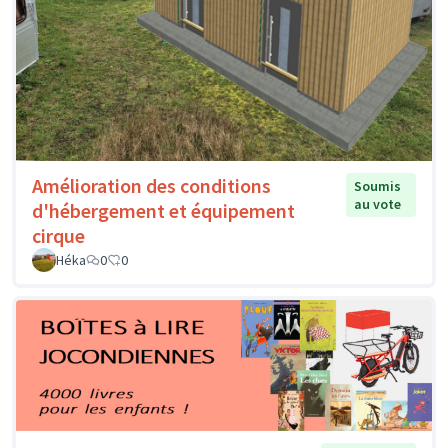
Amélioration des conditions
Soumis
au vote
d'hébergement et équipement
cirque
Héka
0
0