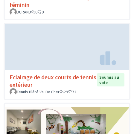
féminin
DURAND
0
0
Eclairage de deux courts de tennis
Soumis au
vote
extérieur
Tennis Bléré Val De Cher
29
72