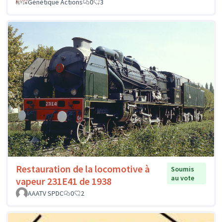
Génétique Actions
0
3
Restauration de la locomotive à
Soumis
au vote
vapeur 231E41 de 1938
AAATV SPDC
0
2