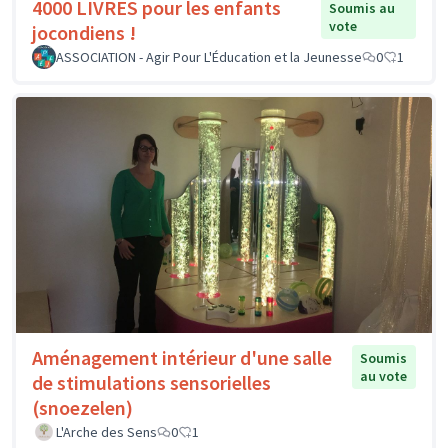
4000 LIVRES pour les enfants
Soumis au
vote
jocondiens !
ASSOCIATION - Agir Pour L'Éducation et la Jeunesse
0
1
Aménagement intérieur d'une salle
Soumis
au vote
de stimulations sensorielles
(snoezelen)
L'Arche des Sens
0
1