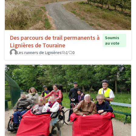
Des parcours de trail permanents à
Soumis
au vote
Lignières de Touraine
Les runners de Lignières
1
0