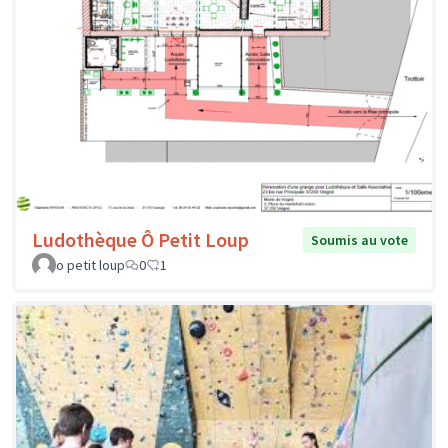
Ludothèque Ô Petit Loup
Soumis au vote
o petit loup
0
1