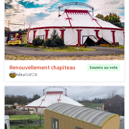
Renouvellement chapiteau
Soumis au vote
Héka
0
0