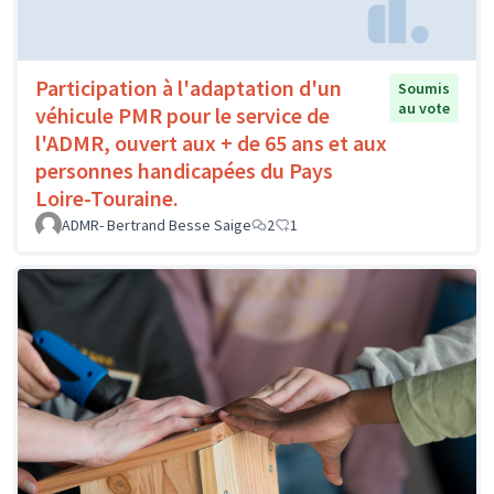
Participation à l'adaptation d'un
Soumis
au vote
véhicule PMR pour le service de
l'ADMR, ouvert aux + de 65 ans et aux
personnes handicapées du Pays
Loire-Touraine.
ADMR- Bertrand Besse Saige
2
1