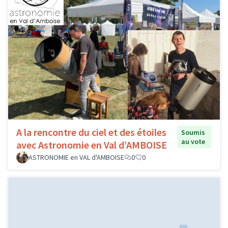
A la rencontre du ciel et des étoiles
Soumis
au vote
avec Astronomie en Val d’AMBOISE
ASTRONOMIE en VAL d'AMBOISE
0
0