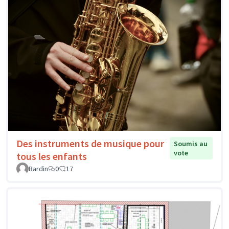
Des instruments de musique pour
Soumis au
vote
tous les enfants
Bardin
0
17