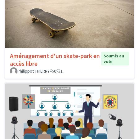
Aménagement d'un skate-park en
Soumis au
vote
accès libre
Philippot THIERRY
0
1