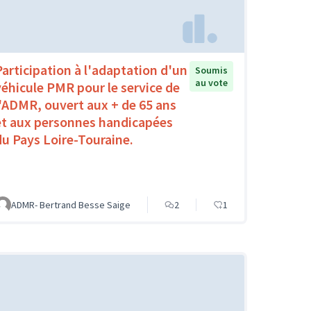
Participation à l'adaptation d'un
Soumis
au vote
véhicule PMR pour le service de
l'ADMR, ouvert aux + de 65 ans
et aux personnes handicapées
du Pays Loire-Touraine.
ADMR- Bertrand Besse Saige
2
1