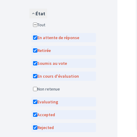
État
Tout
En attente de réponse
Retirée
Soumis au vote
En cours d'évaluation
Non retenue
Evaluating
Accepted
Rejected