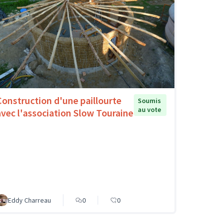
Construction d'une paillourte
Soumis
au vote
avec l'association Slow Touraine
Eddy Charreau
0
0