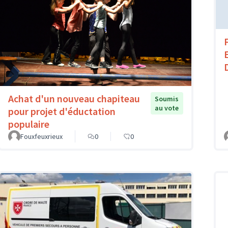
Achat d'un nouveau chapiteau
Soumis
au vote
pour projet d'éductation
populaire
Fouxfeuxrieux
0
0