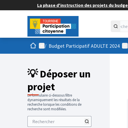
La phase d'instruction des projets du budget
Accueil
Menu principal
Me
/
Budget Participatif ADULTE 2024
💡 Déposer un
projet
Le formulaire ci-dessous filtre
dynamiquement les résultats de la
recherche lorsque les conditions de
recherche sont modifiées.