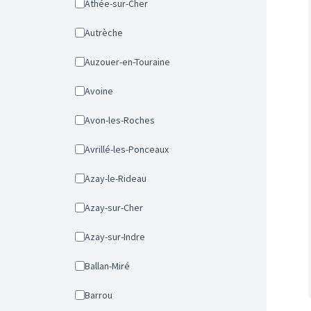
Athée-sur-Cher
Autrèche
Auzouer-en-Touraine
Avoine
Avon-les-Roches
Avrillé-les-Ponceaux
Azay-le-Rideau
Azay-sur-Cher
Azay-sur-Indre
Ballan-Miré
Barrou