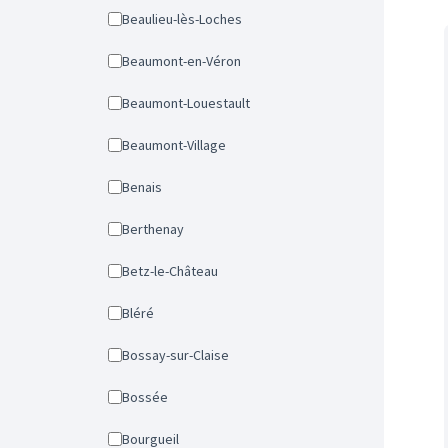
Beaulieu-lès-Loches
Beaumont-en-Véron
Beaumont-Louestault
Beaumont-Village
Benais
Berthenay
Betz-le-Château
Bléré
Bossay-sur-Claise
Bossée
Bourgueil