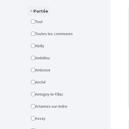
Portée
Tout
Toutes les communes
Abilly
Ambillou
Amboise
Anché
Antogny-le-Tillac
Artannes-sur-Indre
Assay