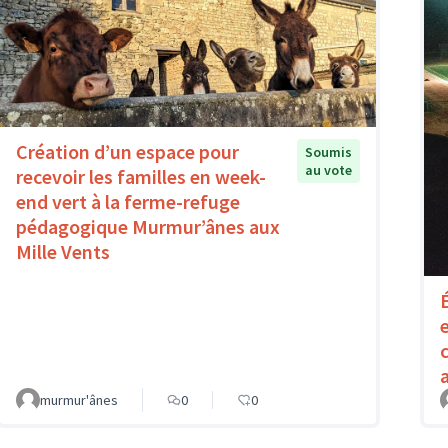
Création d’un espace pour
Soumis
au vote
recevoir les familles en week-
end vert à la ferme-refuge
pédagogique Murmur’ânes aux
Mille Vents
murmur'ânes
0
0