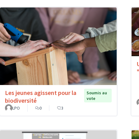
Les jeunes agissent pour la
Soumis au
vote
biodiversité
LPO
0
3