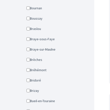
Bournan
Boussay
Braslou
Braye-sous-Faye
Braye-sur-Maulne
Brèches
Bréhémont
Bridoré
Brizay
Bueil-en-Touraine