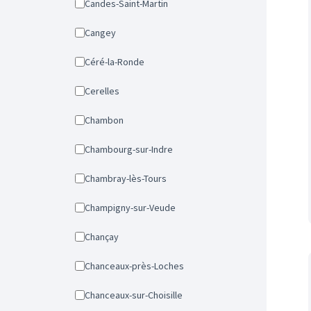
Candes-Saint-Martin
Cangey
Céré-la-Ronde
Cerelles
Chambon
Chambourg-sur-Indre
Chambray-lès-Tours
Champigny-sur-Veude
Chançay
Chanceaux-près-Loches
Chanceaux-sur-Choisille