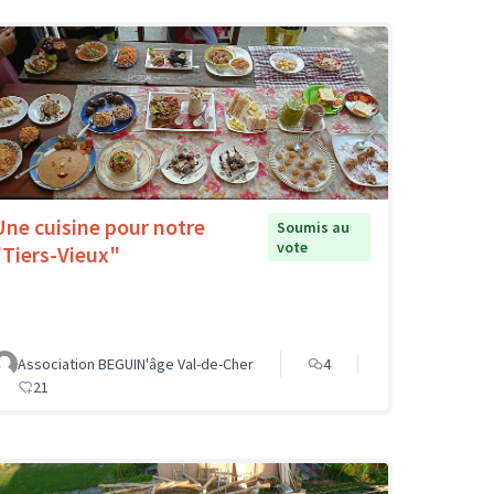
Une cuisine pour notre
Soumis au
vote
"Tiers-Vieux"
Association BEGUIN'âge Val-de-Cher
4
21