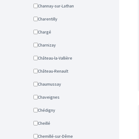
Channay-sur-Lathan
Charentilly
Chargé
Charnizay
Château-la-Vallière
Château-Renault
Chaumussay
Chaveignes
Chédigny
Cheillé
Chemillé-sur-Dême