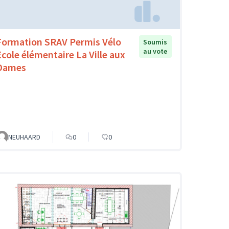
Formation SRAV Permis Vélo
Soumis
au vote
Ecole élémentaire La Ville aux
Dames
NEUHAARD
0
0