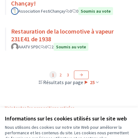
Chançay!
Association FestiChançay
0
0
Soumis au vote
Restauration de la locomotive à vapeur
231E41 de 1938
AAATV SPDC
0
2
Soumis au vote
1
2
3
Résultats par page :
25
Voir toutes les propositions retirées
Informations sur les cookies utilisés sur le site web
Nous utilisons des cookies sur notre site Web pour améliorer la
Conditions d'utilisation
performance et les contenus du site. Les cookies nous permettent
Paramètres des cookies