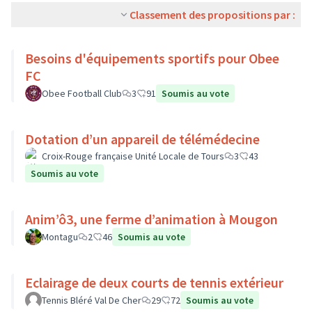
Classement des propositions par :
Besoins d'équipements sportifs pour Obee
FC
Obee Football Club
3
91
Soumis au vote
Dotation d’un appareil de télémédecine
Croix-Rouge française Unité Locale de Tours
3
43
Soumis au vote
Anim’ô3, une ferme d’animation à Mougon
Montagu
2
46
Soumis au vote
Eclairage de deux courts de tennis extérieur
Tennis Bléré Val De Cher
29
72
Soumis au vote