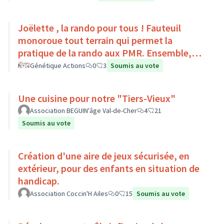
Joëlette , la rando pour tous ! Fauteuil
monoroue tout terrain qui permet la
pratique de la rando aux PMR. Ensemble,
faisons du sport :)
Génétique Actions
0
3
Soumis au vote
Une cuisine pour notre "Tiers-Vieux"
Association BEGUIN'âge Val-de-Cher
4
21
Soumis au vote
Création d'une aire de jeux sécurisée, en
extérieur, pour des enfants en situation de
handicap.
Association Coccin'H Ailes
0
15
Soumis au vote