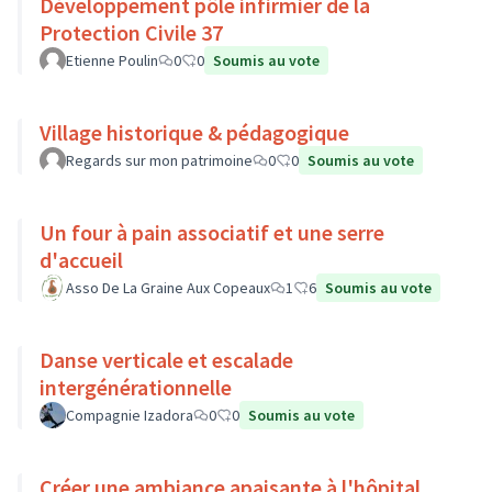
Développement pôle infirmier de la
Protection Civile 37
Etienne Poulin
0
0
Soumis au vote
Village historique & pédagogique
Regards sur mon patrimoine
0
0
Soumis au vote
Un four à pain associatif et une serre
d'accueil
Asso De La Graine Aux Copeaux
1
6
Soumis au vote
Danse verticale et escalade
intergénérationnelle
Compagnie Izadora
0
0
Soumis au vote
Créer une ambiance apaisante à l'hôpital