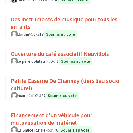
Des instruments de musique pour tous les
enfants
Bardin
0
17
Soumis au vote
Ouverture du café associatif Neuvillois
le père colateur
0
1
Soumis au vote
Petite Caserne De Channay (tiers lieu socio
culturel)
mairie
10
27
Soumis au vote
Financement d'un véhicule pour
mutualisation de matériel
La Sauce Rurale
0
0
Soumis au vote