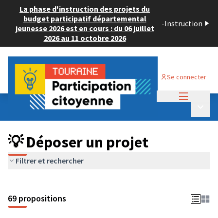
La phase d'instruction des projets du
budget participatif départemental
-
Instruction
jeunesse 2026 est en cours : du 06 juillet
2026 au 11 octobre 2026
Se connecter
Menu princi
Budget Participatif ADULTE 2024
/
Menu p
💡 Déposer un projet
💡 Déposer un projet
Filtrer et rechercher
69 propositions