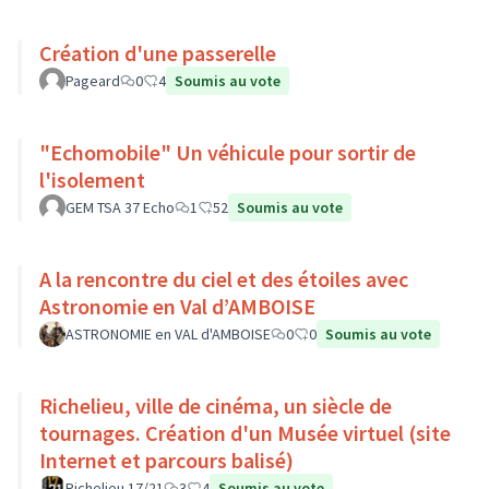
Création d'une passerelle
Pageard
0
4
Soumis au vote
"Echomobile" Un véhicule pour sortir de
l'isolement
GEM TSA 37 Echo
1
52
Soumis au vote
A la rencontre du ciel et des étoiles avec
Astronomie en Val d’AMBOISE
ASTRONOMIE en VAL d'AMBOISE
0
0
Soumis au vote
Richelieu, ville de cinéma, un siècle de
tournages. Création d'un Musée virtuel (site
Internet et parcours balisé)
Richelieu 17/21
3
4
Soumis au vote