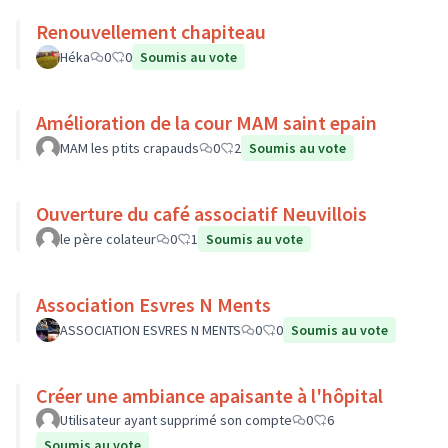
Renouvellement chapiteau
Héka
0
0
Soumis au vote
Amélioration de la cour MAM saint epain
MAM les ptits crapauds
0
2
Soumis au vote
Ouverture du café associatif Neuvillois
le père colateur
0
1
Soumis au vote
Association Esvres N Ments
ASSOCIATION ESVRES N MENTS
0
0
Soumis au vote
Créer une ambiance apaisante à l'hôpital
Utilisateur ayant supprimé son compte
0
6
Soumis au vote