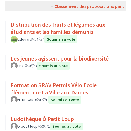
Classement des propositions par :
Distribution des fruits et légumes aux
étudiants et les familles démunis
Edouard
4
4
Soumis au vote
Les jeunes agissent pour la biodiversité
LPO
0
3
Soumis au vote
Formation SRAV Permis Vélo Ecole
élémentaire La Ville aux Dames
NEUHAARD
0
0
Soumis au vote
Ludothèque Ô Petit Loup
o petit loup
0
1
Soumis au vote