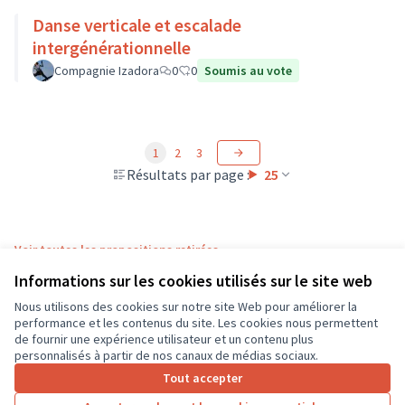
Danse verticale et escalade
intergénérationnelle
Compagnie Izadora
0
0
Soumis au vote
1
2
3
Résultats par page :
25
Voir toutes les propositions retirées
Informations sur les cookies utilisés sur le site web
Nous utilisons des cookies sur notre site Web pour améliorer la
Conditions d'utilisation
performance et les contenus du site. Les cookies nous permettent
Paramètres des cookies
de fournir une expérience utilisateur et un contenu plus
CD37 sur X
CD37 sur Facebook
CD37 sur Instagram
CD37 sur YouTube
personnalisés à partir de nos canaux de médias sociaux.
(Lien externe)
(Lien externe)
(Lien externe)
(Lien externe)
Tout accepter