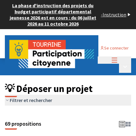
La phase d'instruction des projets du
budget participatif départemental
-
Instruction
jeunesse 2026 est en cours : du 06 juillet
2026 au 11 octobre 2026
Se connecter
Menu princi
Budget Participatif ADULTE 2024
/
Menu p
💡 Déposer un projet
💡 Déposer un projet
Filtrer et rechercher
69 propositions