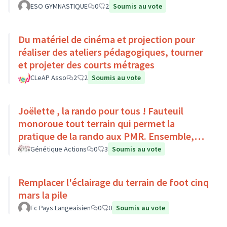
ESO GYMNASTIQUE
0
2
Soumis au vote
Du matériel de cinéma et projection pour
réaliser des ateliers pédagogiques, tourner
et projeter des courts métrages
CLeAP Asso
2
2
Soumis au vote
Joëlette , la rando pour tous ! Fauteuil
monoroue tout terrain qui permet la
pratique de la rando aux PMR. Ensemble,
faisons du sport :)
Génétique Actions
0
3
Soumis au vote
Remplacer l'éclairage du terrain de foot cinq
mars la pile
Fc Pays Langeaisien
0
0
Soumis au vote