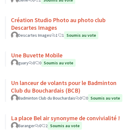
Elène
0
1
Soumis au vote
Création Studio Photo au photo club
Descartes Images
Descartes Images
1
1
Soumis au vote
Une Buvette Mobile
guary
0
0
Soumis au vote
Un lanceur de volants pour le Badminton
Club du Bouchardais (BCB)
Badminton Club du Bouchardais
0
0
Soumis au vote
La place Bel air synonyme de convivialité !
Baranger
0
2
Soumis au vote