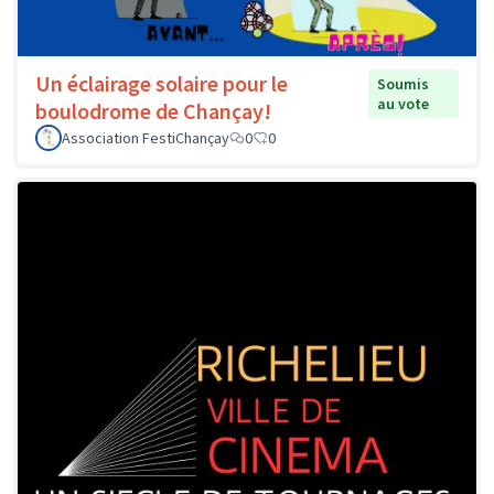
Un éclairage solaire pour le
Soumis
au vote
boulodrome de Chançay!
Association FestiChançay
0
0