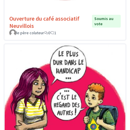
Ouverture du café associatif
Soumis au
vote
Neuvillois
le père colateur
0
1