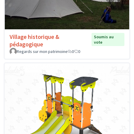
Village historique &
Soumis au
vote
pédagogique
Regards sur mon patrimoine
0
0