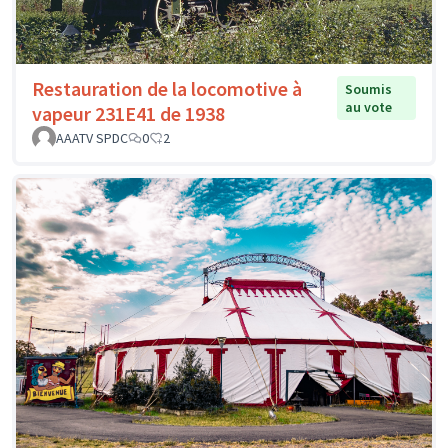
Restauration de la locomotive à
Soumis
au vote
vapeur 231E41 de 1938
AAATV SPDC
0
2