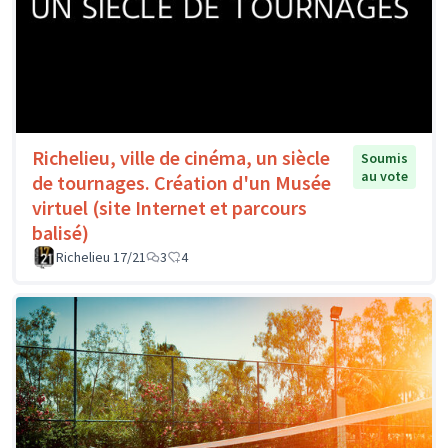
Richelieu, ville de cinéma, un siècle
Soumis
au vote
de tournages. Création d'un Musée
virtuel (site Internet et parcours
balisé)
Richelieu 17/21
3
4