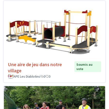
Une aire de jeu dans notre
Soumis au
vote
village
APE Les Diablotins
0
0