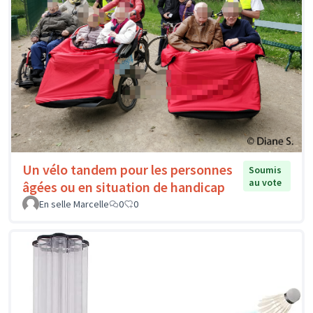
Un vélo tandem pour les personnes
Soumis
au vote
âgées ou en situation de handicap
En selle Marcelle
0
0