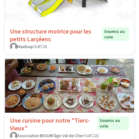
Une structure motrice pour les
Soumis au
vote
petits Larçéens
Maxiloup
0
0
Une cuisine pour notre "Tiers-
Soumis au
vote
Vieux"
Association BEGUIN'âge Val-de-Cher
4
21