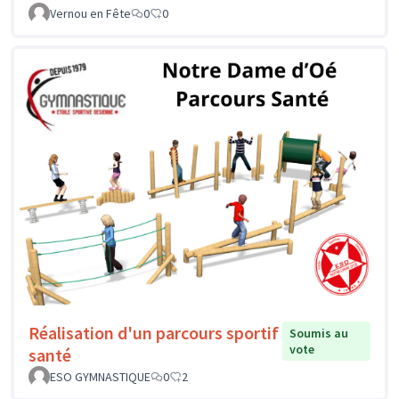
Vernou en Fête
0
0
Réalisation d'un parcours sportif
Soumis au
vote
santé
ESO GYMNASTIQUE
0
2