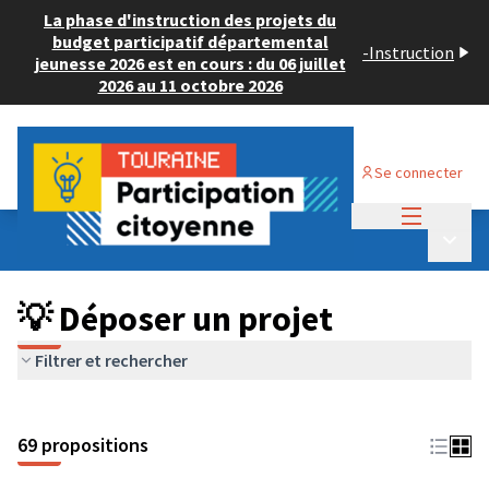
La phase d'instruction des projets du
budget participatif départemental
-
Instruction
jeunesse 2026 est en cours : du 06 juillet
2026 au 11 octobre 2026
Se connecter
Menu princi
Budget Participatif ADULTE 2024
/
Menu p
💡 Déposer un projet
💡 Déposer un projet
Filtrer et rechercher
69 propositions