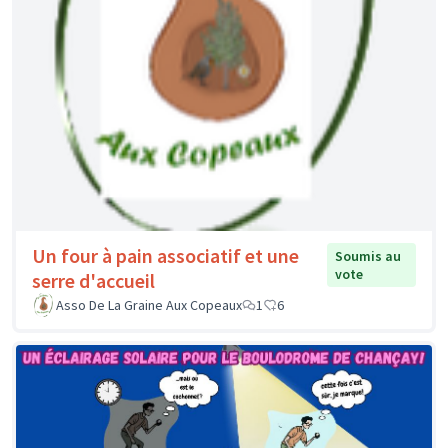
Un four à pain associatif et une
Soumis au
vote
serre d'accueil
Asso De La Graine Aux Copeaux
1
6