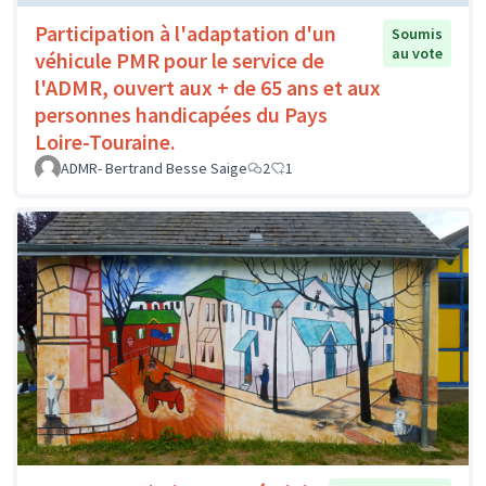
Participation à l'adaptation d'un
Soumis
au vote
véhicule PMR pour le service de
l'ADMR, ouvert aux + de 65 ans et aux
personnes handicapées du Pays
Loire-Touraine.
ADMR- Bertrand Besse Saige
2
1