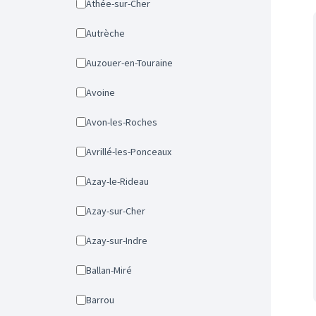
Athée-sur-Cher
Autrèche
Auzouer-en-Touraine
Avoine
Avon-les-Roches
Avrillé-les-Ponceaux
Azay-le-Rideau
Azay-sur-Cher
Azay-sur-Indre
Ballan-Miré
Barrou