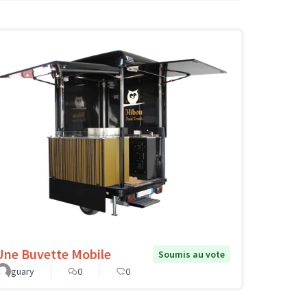
Une Buvette Mobile
Soumis au vote
guary
0
0