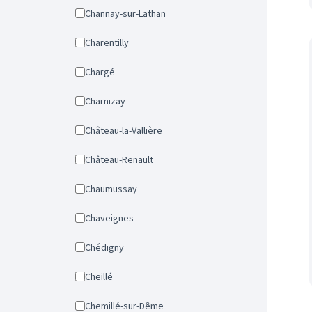
Channay-sur-Lathan
Charentilly
Chargé
Charnizay
Château-la-Vallière
Château-Renault
Chaumussay
Chaveignes
Chédigny
Cheillé
Chemillé-sur-Dême