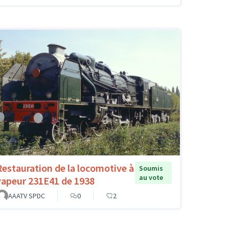
Restauration de la locomotive à
Soumis
au vote
vapeur 231E41 de 1938
AAATV SPDC
0
2