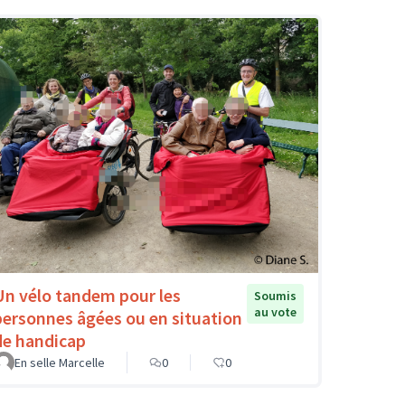
Un vélo tandem pour les
Soumis
au vote
personnes âgées ou en situation
de handicap
En selle Marcelle
0
0