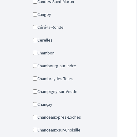
Candes-Saint-Martin
Cangey
Céré-la-Ronde
Cerelles
Chambon
Chambourg-sur-Indre
Chambray-lès-Tours
Champigny-sur-Veude
Chançay
Chanceaux-près-Loches
Chanceaux-sur-Choisille