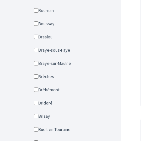
Bournan
Boussay
Braslou
Braye-sous-Faye
Braye-sur-Maulne
Brèches
Bréhémont
Bridoré
Brizay
Bueil-en-Touraine