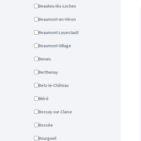
Beaulieu-lès-Loches
Beaumont-en-Véron
Beaumont-Louestault
Beaumont-Village
Benais
Berthenay
Betz-le-Château
Bléré
Bossay-sur-Claise
Bossée
Bourgueil