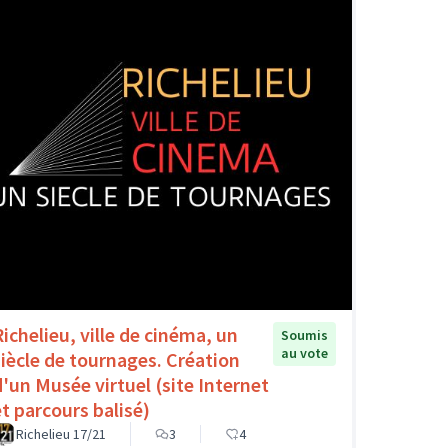
Richelieu, ville de cinéma, un
Soumis
au vote
siècle de tournages. Création
d'un Musée virtuel (site Internet
et parcours balisé)
Richelieu 17/21
3
4