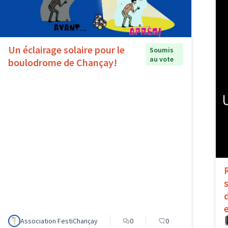
Un éclairage solaire pour le
Soumis
au vote
boulodrome de Chançay!
Association FestiChançay
0
0