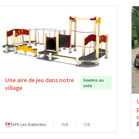
Une aire de jeu dans notre
Soumis au
vote
village
APE Les Diablotins
0
0