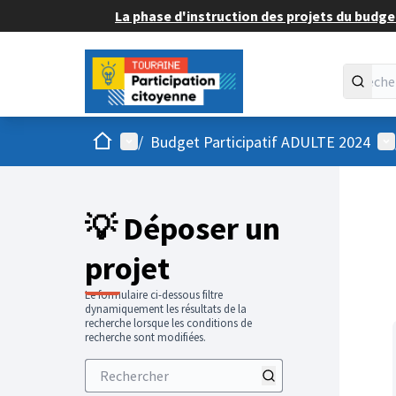
La phase d'instruction des projets du budget
Accueil
Menu principal
Me
/
Budget Participatif ADULTE 2024
💡 Déposer un
projet
Le formulaire ci-dessous filtre
dynamiquement les résultats de la
recherche lorsque les conditions de
recherche sont modifiées.