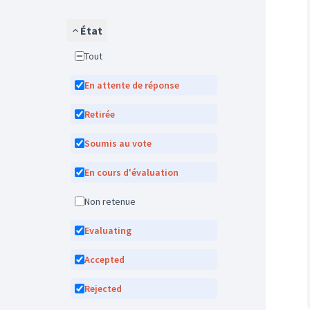
État
Tout
En attente de réponse
Retirée
Soumis au vote
En cours d'évaluation
Non retenue
Evaluating
Accepted
Rejected