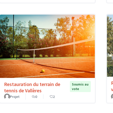
Restauration du terrain de
Soumis au
vote
tennis de Vallères
Projet
0
2