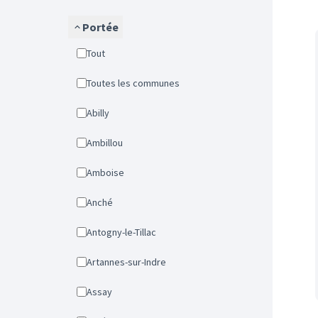
Portée
Tout
Toutes les communes
Abilly
Ambillou
Amboise
Anché
Antogny-le-Tillac
Artannes-sur-Indre
Assay