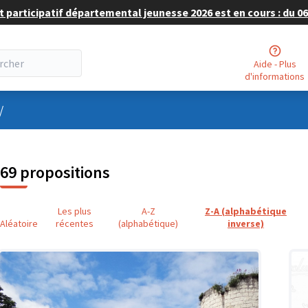
 participatif départemental jeunesse 2026 est en cours : du 06 
Aide - Plus
d'informations
nu utilisateur
/
69 propositions
Les plus
A-Z
Z-A (alphabétique
Aléatoire
récentes
(alphabétique)
inverse)