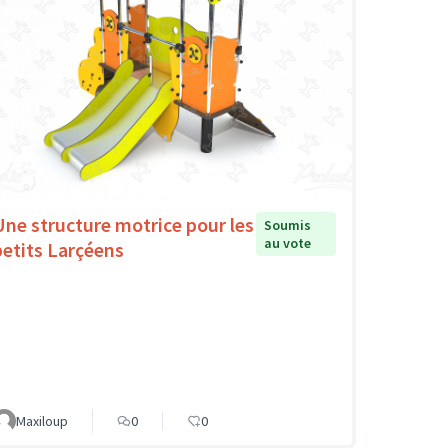
Une structure motrice pour les
Soumis
au vote
petits Larçéens
Maxiloup
0
0