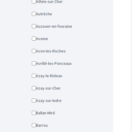
Athée-sur-Cher
Autrèche
Auzouer-en-Touraine
Avoine
Avon-les-Roches
Avrillé-les-Ponceaux
Azay-le-Rideau
Azay-sur-Cher
Azay-sur-Indre
Ballan-Miré
Barrou