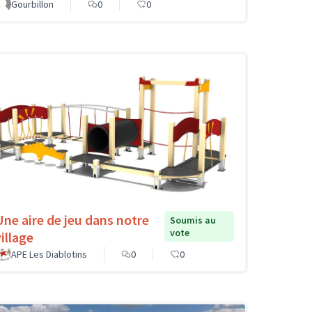
Gourbillon
0
0
Une aire de jeu dans notre
Soumis au
vote
illage
APE Les Diablotins
0
0