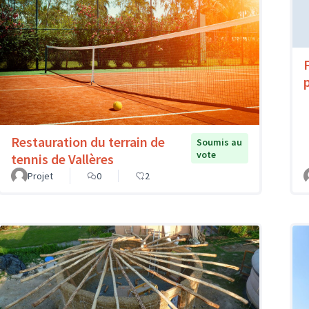
Restauration du terrain de
Soumis au
vote
tennis de Vallères
Projet
0
2