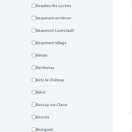
Beaulieu-lès-Loches
Beaumont-en-Véron
Beaumont-Louestault
Beaumont-Village
Benais
Berthenay
Betz-le-Château
Bléré
Bossay-sur-Claise
Bossée
Bourgueil