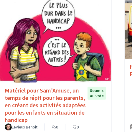
Matériel pour Sam'Amuse, un
Soumis
au vote
temps de répit pour les parents,
en créant des activités adaptées
pour les enfants en situation de
handicap
Levieux Benoît
0
0