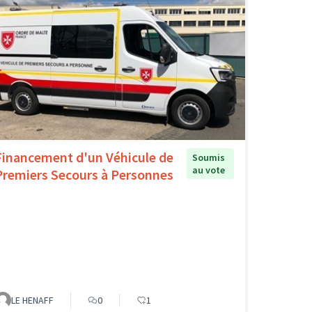
Financement d'un Véhicule de
Soumis
au vote
Premiers Secours à Personnes
LE HENAFF
0
1