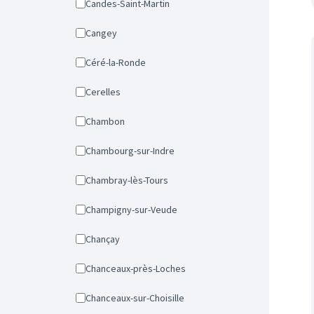
Candes-Saint-Martin
Cangey
Céré-la-Ronde
Cerelles
Chambon
Chambourg-sur-Indre
Chambray-lès-Tours
Champigny-sur-Veude
Chançay
Chanceaux-près-Loches
Chanceaux-sur-Choisille