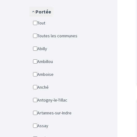
Portée
Tout
Toutes les communes
Abilly
Ambillou
Amboise
Anché
Antogny-le-Tillac
Artannes-sur-Indre
Assay