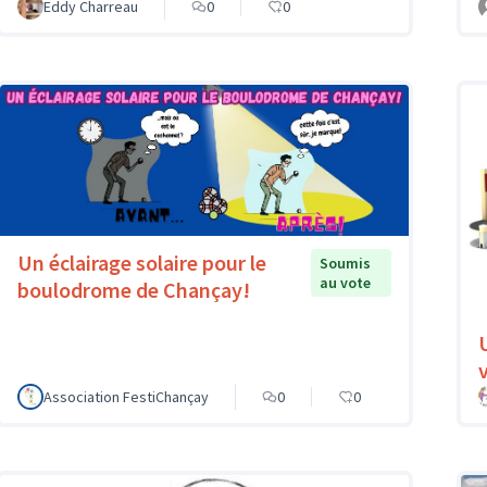
Eddy Charreau
0
0
Un éclairage solaire pour le
Soumis
au vote
boulodrome de Chançay!
v
Association FestiChançay
0
0