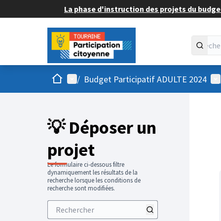
La phase d'instruction des projets du budget
Accueil
Menu principal
Me
/
Budget Participatif ADULTE 2024
💡 Déposer un
projet
Le formulaire ci-dessous filtre
dynamiquement les résultats de la
recherche lorsque les conditions de
recherche sont modifiées.