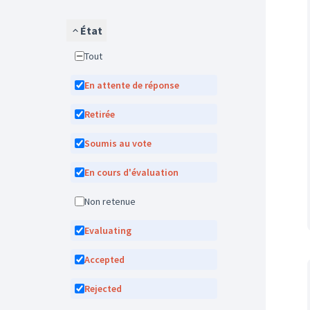
État
Tout
En attente de réponse
Retirée
Soumis au vote
En cours d'évaluation
Non retenue
Evaluating
Accepted
Rejected