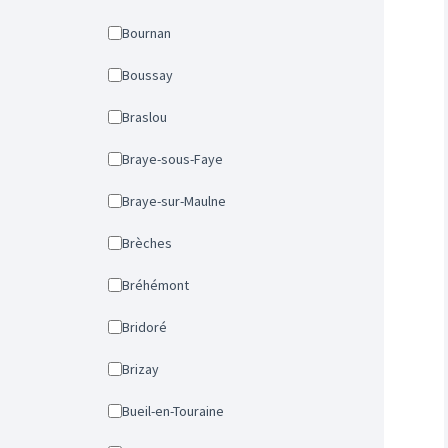
Bournan
Boussay
Braslou
Braye-sous-Faye
Braye-sur-Maulne
Brèches
Bréhémont
Bridoré
Brizay
Bueil-en-Touraine