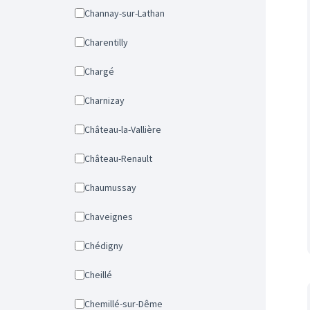
Channay-sur-Lathan
Charentilly
Chargé
Charnizay
Château-la-Vallière
Château-Renault
Chaumussay
Chaveignes
Chédigny
Cheillé
Chemillé-sur-Dême