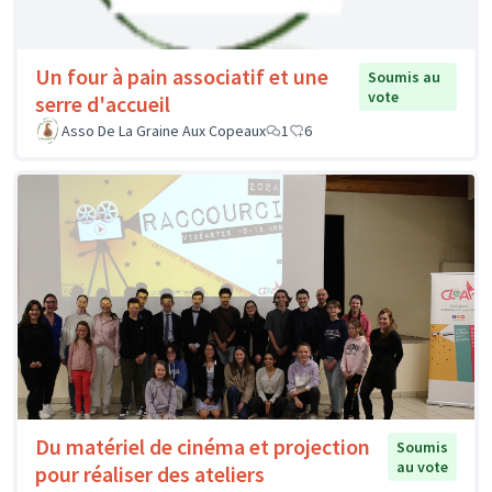
Un four à pain associatif et une
Soumis au
vote
serre d'accueil
Asso De La Graine Aux Copeaux
1
6
Du matériel de cinéma et projection
Soumis
au vote
pour réaliser des ateliers