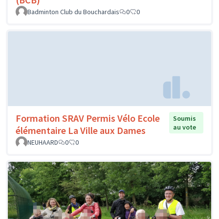
Badminton Club du Bouchardais
0
0
Formation SRAV Permis Vélo Ecole
Soumis
au vote
élémentaire La Ville aux Dames
NEUHAARD
0
0