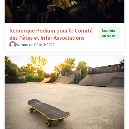
Remorque Podium pour le Comité
Soumis
au vote
des Fêtes et Inter Associations
Vernou en Fête
0
0