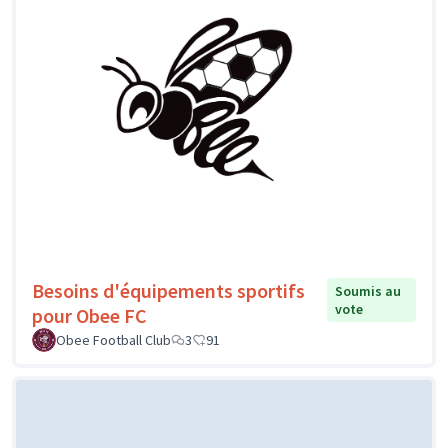
Besoins d'équipements sportifs
Soumis au
vote
pour Obee FC
Obee Football Club
3
91