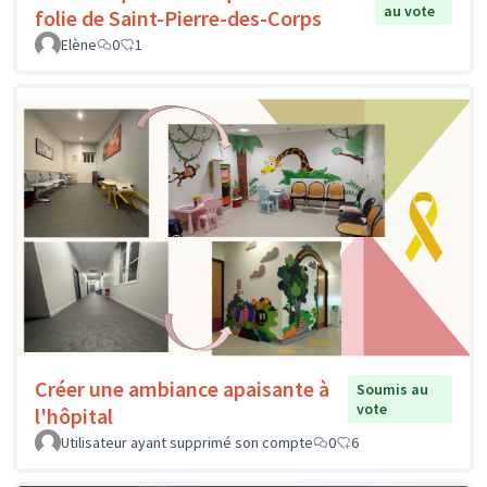
au vote
folie de Saint-Pierre-des-Corps
Elène
0
1
Créer une ambiance apaisante à
Soumis au
vote
l'hôpital
Utilisateur ayant supprimé son compte
0
6