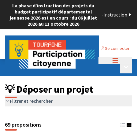
La phase d'instruction des projets du
budget participatif départemental
-
Instruction
jeunesse 2026 est en cours : du 06 juillet
2026 au 11 octobre 2026
Se connecter
Menu princi
Budget Participatif ADULTE 2024
/
Menu p
💡 Déposer un projet
💡 Déposer un projet
Filtrer et rechercher
69 propositions