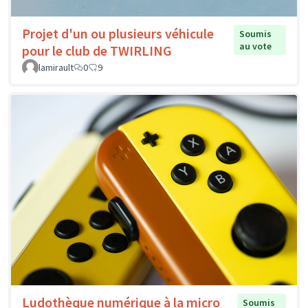
Projet d'un ou plusieurs véhicule
Soumis
au vote
pour le club de TWIRLING
lamirault
0
9
Ludothèque numérique à la micro
Soumis