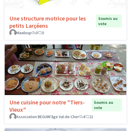
Une structure motrice pour les
Soumis au
vote
petits Larçéens
Maxiloup
0
0
Une cuisine pour notre "Tiers-
Soumis au
vote
Vieux"
Association BEGUIN'âge Val-de-Cher
4
21