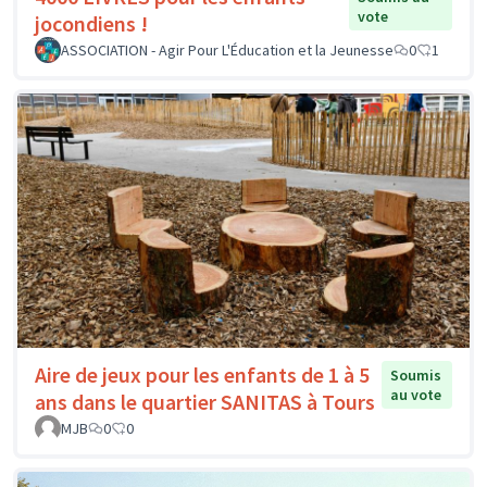
vote
jocondiens !
ASSOCIATION - Agir Pour L'Éducation et la Jeunesse
0
1
Aire de jeux pour les enfants de 1 à 5
Soumis
au vote
ans dans le quartier SANITAS à Tours
MJB
0
0