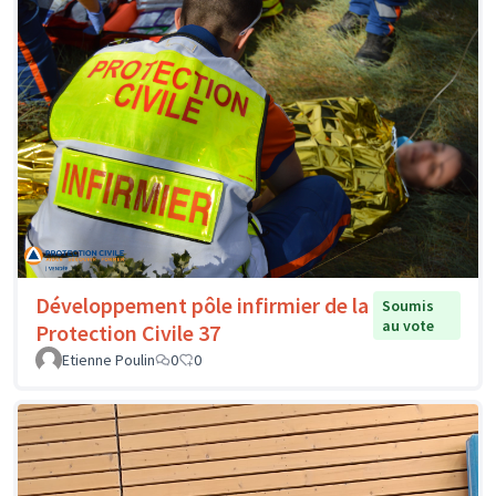
Développement pôle infirmier de la
Soumis
au vote
Protection Civile 37
Etienne Poulin
0
0