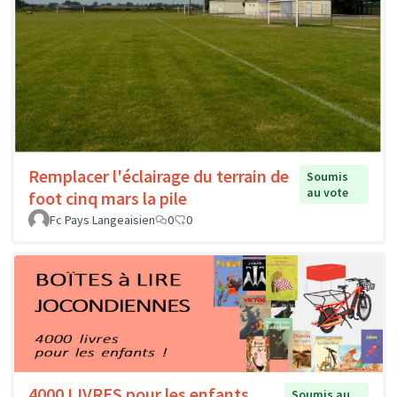
Remplacer l'éclairage du terrain de
Soumis
au vote
foot cinq mars la pile
Fc Pays Langeaisien
0
0
4000 LIVRES pour les enfants
Soumis au