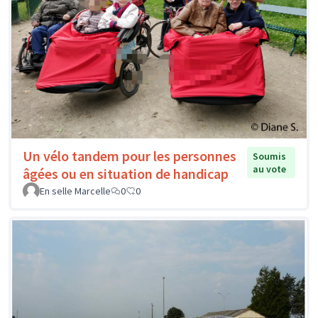
Un vélo tandem pour les personnes
Soumis
au vote
âgées ou en situation de handicap
En selle Marcelle
0
0