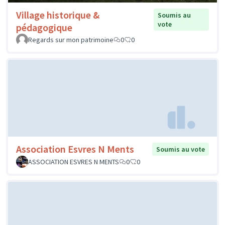
Village historique &
Soumis au
vote
pédagogique
Regards sur mon patrimoine
0
0
Association Esvres N Ments
Soumis au vote
ASSOCIATION ESVRES N MENTS
0
0