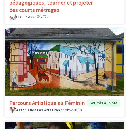
pédagogiques, tourner et projeter
des courts métrages
CLeAP Asso
2
2
Parcours Artistique au Féminin
Soumis au vote
Association Les Arts Bran'choix
0
0