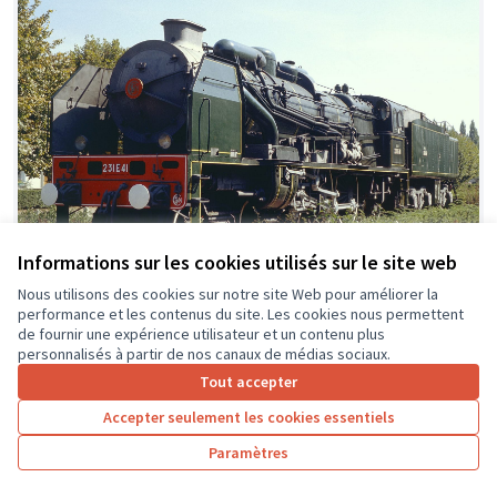
Informations sur les cookies utilisés sur le site web
Nous utilisons des cookies sur notre site Web pour améliorer la
Restauration de la locomotive à
Soumis
performance et les contenus du site. Les cookies nous permettent
au vote
de fournir une expérience utilisateur et un contenu plus
vapeur 231E41 de 1938
personnalisés à partir de nos canaux de médias sociaux.
AAATV SPDC
0
2
Tout accepter
Accepter seulement les cookies essentiels
Paramètres