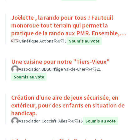
Joëlette , la rando pour tous ! Fauteuil
monoroue tout terrain qui permet la
pratique de la rando aux PMR. Ensemble,
faisons du sport :)
Génétique Actions
0
3
Soumis au vote
Une cuisine pour notre "Tiers-Vieux"
Association BEGUIN'âge Val-de-Cher
4
21
Soumis au vote
Création d'une aire de jeux sécurisée, en
extérieur, pour des enfants en situation de
handicap.
Association Coccin'H Ailes
0
15
Soumis au vote