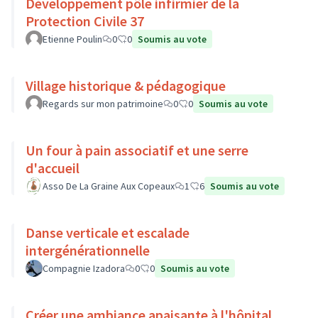
Développement pôle infirmier de la
Protection Civile 37
Etienne Poulin
0
0
Soumis au vote
Village historique & pédagogique
Regards sur mon patrimoine
0
0
Soumis au vote
Un four à pain associatif et une serre
d'accueil
Asso De La Graine Aux Copeaux
1
6
Soumis au vote
Danse verticale et escalade
intergénérationnelle
Compagnie Izadora
0
0
Soumis au vote
Créer une ambiance apaisante à l'hôpital