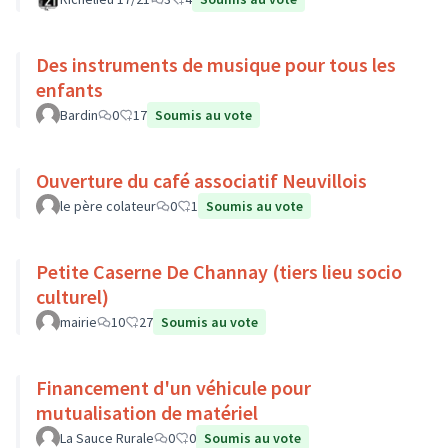
Des instruments de musique pour tous les
enfants
Bardin
0
17
Soumis au vote
Ouverture du café associatif Neuvillois
le père colateur
0
1
Soumis au vote
Petite Caserne De Channay (tiers lieu socio
culturel)
mairie
10
27
Soumis au vote
Financement d'un véhicule pour
mutualisation de matériel
La Sauce Rurale
0
0
Soumis au vote