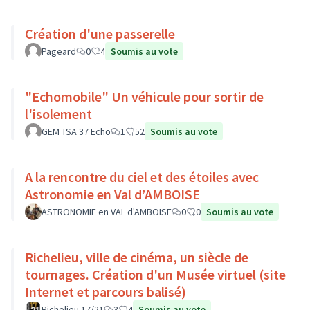
Création d'une passerelle
Pageard
0
4
Soumis au vote
"Echomobile" Un véhicule pour sortir de
l'isolement
GEM TSA 37 Echo
1
52
Soumis au vote
A la rencontre du ciel et des étoiles avec
Astronomie en Val d’AMBOISE
ASTRONOMIE en VAL d'AMBOISE
0
0
Soumis au vote
Richelieu, ville de cinéma, un siècle de
tournages. Création d'un Musée virtuel (site
Internet et parcours balisé)
Richelieu 17/21
3
4
Soumis au vote