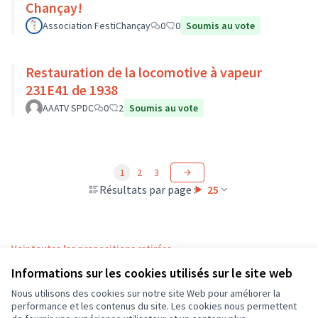
Chançay!
Association FestiChançay
0
0
Soumis au vote
Restauration de la locomotive à vapeur
231E41 de 1938
AAATV SPDC
0
2
Soumis au vote
1
2
3
Résultats par page :
25
Voir toutes les propositions retirées
Informations sur les cookies utilisés sur le site web
Nous utilisons des cookies sur notre site Web pour améliorer la
Conditions d'utilisation
performance et les contenus du site. Les cookies nous permettent
Paramètres des cookies