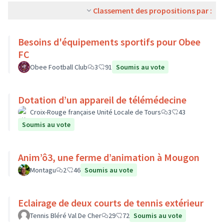
Classement des propositions par :
Besoins d'équipements sportifs pour Obee
FC
Obee Football Club
3
91
Soumis au vote
Dotation d’un appareil de télémédecine
Croix-Rouge française Unité Locale de Tours
3
43
Soumis au vote
Anim’ô3, une ferme d’animation à Mougon
Montagu
2
46
Soumis au vote
Eclairage de deux courts de tennis extérieur
Tennis Bléré Val De Cher
29
72
Soumis au vote