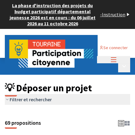
La phase d'instruction des projets du
budget participatif départemental
-
Instruction
jeunesse 2026 est en cours : du 06 juillet
2026 au 11 octobre 2026
Se connecter
Menu princi
Budget Participatif ADULTE 2024
/
Menu p
💡 Déposer un projet
💡 Déposer un projet
Filtrer et rechercher
69 propositions