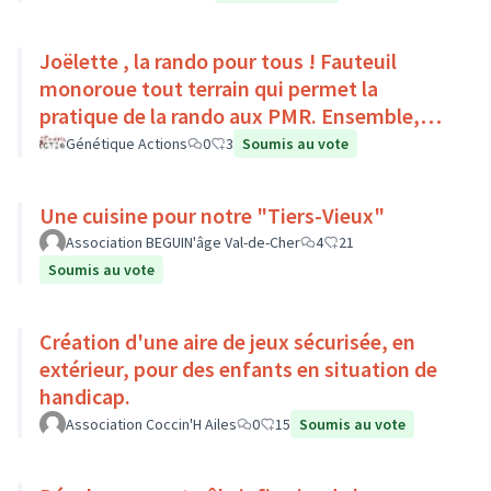
Joëlette , la rando pour tous ! Fauteuil
monoroue tout terrain qui permet la
pratique de la rando aux PMR. Ensemble,
faisons du sport :)
Génétique Actions
0
3
Soumis au vote
Une cuisine pour notre "Tiers-Vieux"
Association BEGUIN'âge Val-de-Cher
4
21
Soumis au vote
Création d'une aire de jeux sécurisée, en
extérieur, pour des enfants en situation de
handicap.
Association Coccin'H Ailes
0
15
Soumis au vote