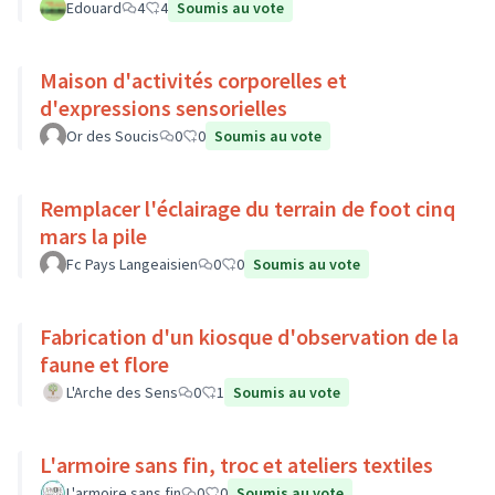
Edouard
4
4
Soumis au vote
Maison d'activités corporelles et
d'expressions sensorielles
Or des Soucis
0
0
Soumis au vote
Remplacer l'éclairage du terrain de foot cinq
mars la pile
Fc Pays Langeaisien
0
0
Soumis au vote
Fabrication d'un kiosque d'observation de la
faune et flore
L'Arche des Sens
0
1
Soumis au vote
L'armoire sans fin, troc et ateliers textiles
L'armoire sans fin
0
0
Soumis au vote