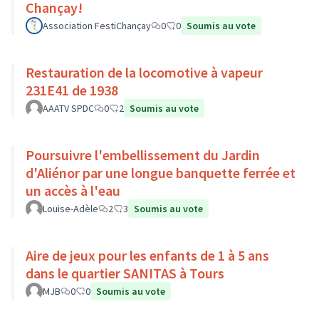
Chançay!
Association FestiChançay
0
0
Soumis au vote
Restauration de la locomotive à vapeur
231E41 de 1938
AAATV SPDC
0
2
Soumis au vote
Poursuivre l'embellissement du Jardin
d'Aliénor par une longue banquette ferrée et
un accès à l'eau
Louise-Adèle
2
3
Soumis au vote
Aire de jeux pour les enfants de 1 à 5 ans
dans le quartier SANITAS à Tours
MJB
0
0
Soumis au vote