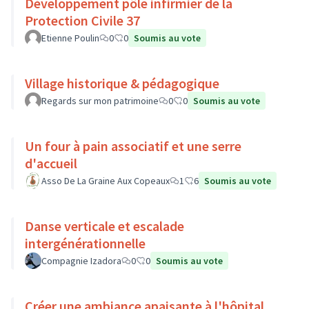
Développement pôle infirmier de la
Protection Civile 37
Etienne Poulin
0
0
Soumis au vote
Village historique & pédagogique
Regards sur mon patrimoine
0
0
Soumis au vote
Un four à pain associatif et une serre
d'accueil
Asso De La Graine Aux Copeaux
1
6
Soumis au vote
Danse verticale et escalade
intergénérationnelle
Compagnie Izadora
0
0
Soumis au vote
Créer une ambiance apaisante à l'hôpital