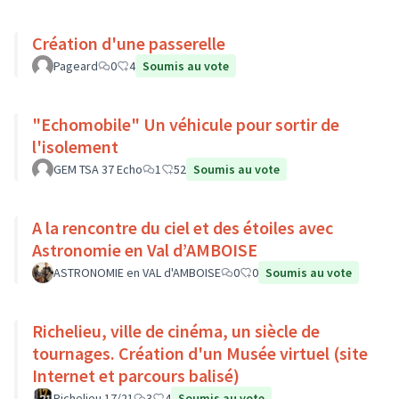
Création d'une passerelle
Pageard
0
4
Soumis au vote
"Echomobile" Un véhicule pour sortir de
l'isolement
GEM TSA 37 Echo
1
52
Soumis au vote
A la rencontre du ciel et des étoiles avec
Astronomie en Val d’AMBOISE
ASTRONOMIE en VAL d'AMBOISE
0
0
Soumis au vote
Richelieu, ville de cinéma, un siècle de
tournages. Création d'un Musée virtuel (site
Internet et parcours balisé)
Richelieu 17/21
3
4
Soumis au vote