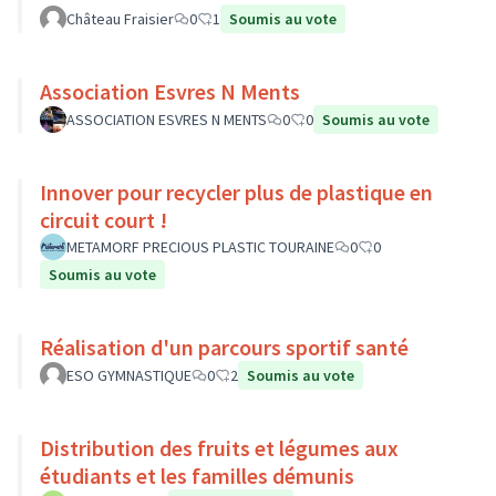
Château Fraisier
0
1
Soumis au vote
Association Esvres N Ments
ASSOCIATION ESVRES N MENTS
0
0
Soumis au vote
Innover pour recycler plus de plastique en
circuit court !
METAMORF PRECIOUS PLASTIC TOURAINE
0
0
Soumis au vote
Réalisation d'un parcours sportif santé
ESO GYMNASTIQUE
0
2
Soumis au vote
Distribution des fruits et légumes aux
étudiants et les familles démunis