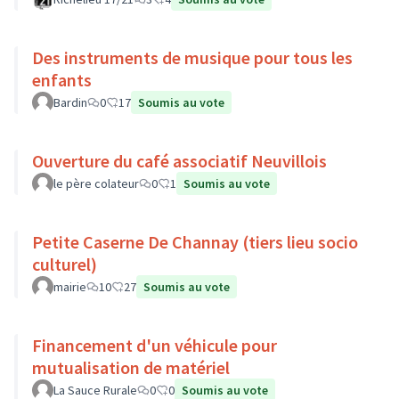
Des instruments de musique pour tous les
enfants
Bardin
0
17
Soumis au vote
Ouverture du café associatif Neuvillois
le père colateur
0
1
Soumis au vote
Petite Caserne De Channay (tiers lieu socio
culturel)
mairie
10
27
Soumis au vote
Financement d'un véhicule pour
mutualisation de matériel
La Sauce Rurale
0
0
Soumis au vote