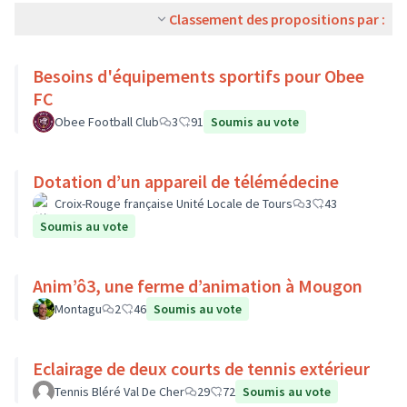
Classement des propositions par :
Besoins d'équipements sportifs pour Obee
FC
Obee Football Club
3
91
Soumis au vote
Dotation d’un appareil de télémédecine
Croix-Rouge française Unité Locale de Tours
3
43
Soumis au vote
Anim’ô3, une ferme d’animation à Mougon
Montagu
2
46
Soumis au vote
Eclairage de deux courts de tennis extérieur
Tennis Bléré Val De Cher
29
72
Soumis au vote