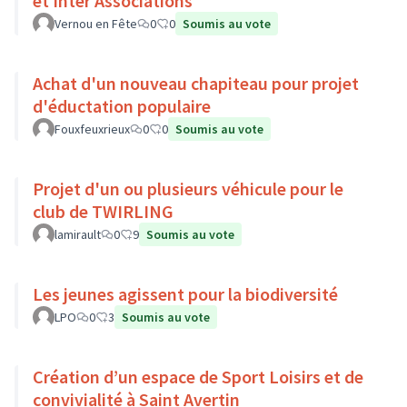
et Inter Associations
Vernou en Fête
0
0
Soumis au vote
Achat d'un nouveau chapiteau pour projet
d'éductation populaire
Fouxfeuxrieux
0
0
Soumis au vote
Projet d'un ou plusieurs véhicule pour le
club de TWIRLING
lamirault
0
9
Soumis au vote
Les jeunes agissent pour la biodiversité
LPO
0
3
Soumis au vote
Création d’un espace de Sport Loisirs et de
convivialité à Saint Avertin