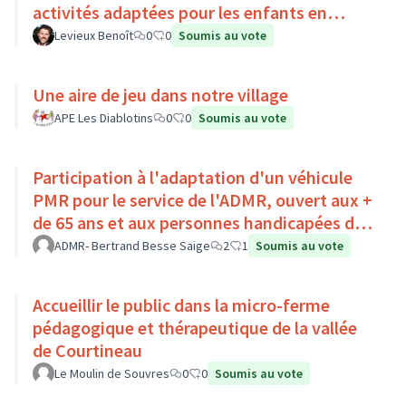
activités adaptées pour les enfants en
situation de handicap
Levieux Benoît
0
0
Soumis au vote
Une aire de jeu dans notre village
APE Les Diablotins
0
0
Soumis au vote
Participation à l'adaptation d'un véhicule
PMR pour le service de l'ADMR, ouvert aux +
de 65 ans et aux personnes handicapées du
Pays Loire-Touraine.
ADMR- Bertrand Besse Saige
2
1
Soumis au vote
Accueillir le public dans la micro-ferme
pédagogique et thérapeutique de la vallée
de Courtineau
Le Moulin de Souvres
0
0
Soumis au vote