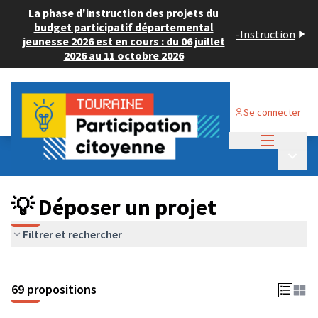
La phase d'instruction des projets du
budget participatif départemental
-
Instruction
jeunesse 2026 est en cours : du 06 juillet
2026 au 11 octobre 2026
Se connecter
Menu princi
Budget Participatif ADULTE 2024
/
Menu p
💡 Déposer un projet
💡 Déposer un projet
Filtrer et rechercher
69 propositions