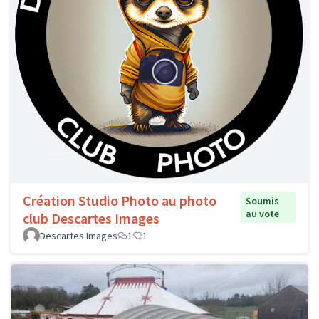
Création Studio Photo au photo
Soumis
au vote
club Descartes Images
Descartes Images
1
1