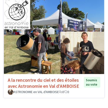
A la rencontre du ciel et des étoiles
Soumis
au vote
avec Astronomie en Val d’AMBOISE
ASTRONOMIE en VAL d'AMBOISE
0
0