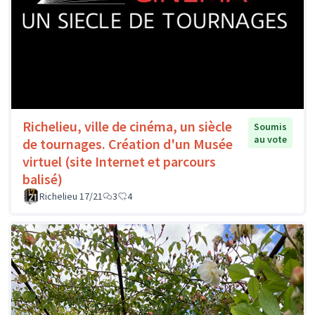
Richelieu, ville de cinéma, un siècle
Soumis
au vote
de tournages. Création d'un Musée
virtuel (site Internet et parcours
balisé)
Richelieu 17/21
3
4