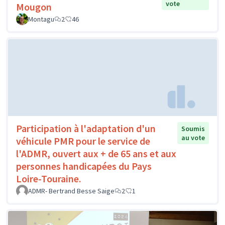
vote
Mougon
Montagu
2
46
Participation à l'adaptation d'un
Soumis
au vote
véhicule PMR pour le service de
l'ADMR, ouvert aux + de 65 ans et aux
personnes handicapées du Pays
Loire-Touraine.
ADMR- Bertrand Besse Saige
2
1