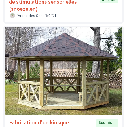
de stimulations sensorielles
(snoezelen)
L'Arche des Sens
0
1
Fabrication d'un kiosque
Soumis