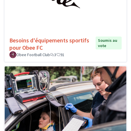
Besoins d'équipements sportifs
Soumis au
vote
pour Obee FC
Obee Football Club
3
91