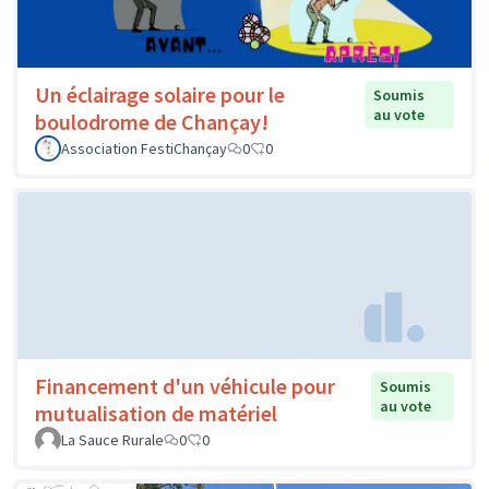
Un éclairage solaire pour le
Soumis
au vote
boulodrome de Chançay!
Association FestiChançay
0
0
Financement d'un véhicule pour
Soumis
au vote
mutualisation de matériel
La Sauce Rurale
0
0