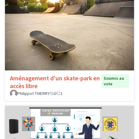
Aménagement d'un skate-park en
Soumis au
vote
accès libre
Philippot THIERRY
0
1