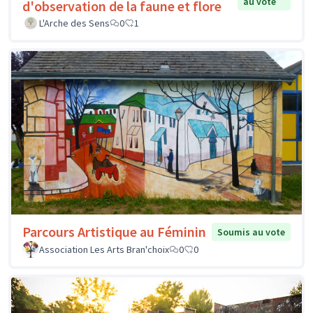
au vote
d'observation de la faune et flore
L'Arche des Sens
0
1
Parcours Artistique au Féminin
Soumis au vote
Association Les Arts Bran'choix
0
0