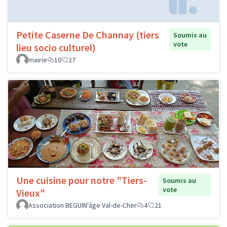
Petite Caserne De Channay (tiers
Soumis au
vote
lieu socio culturel)
mairie
10
27
Une cuisine pour notre "Tiers-
Soumis au
vote
Vieux"
Association BEGUIN'âge Val-de-Cher
4
21