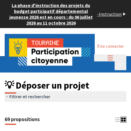
La phase d'instruction des projets du
budget participatif départemental
-
Instruction
jeunesse 2026 est en cours : du 06 juillet
2026 au 11 octobre 2026
Se connecter
Menu princi
Budget Participatif ADULTE 2024
/
Menu p
💡 Déposer un projet
💡 Déposer un projet
Filtrer et rechercher
69 propositions