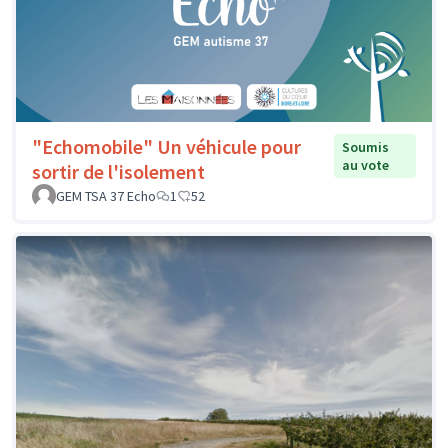
"Echomobile" Un véhicule pour
Soumis
au vote
sortir de l'isolement
GEM TSA 37 Echo
1
52