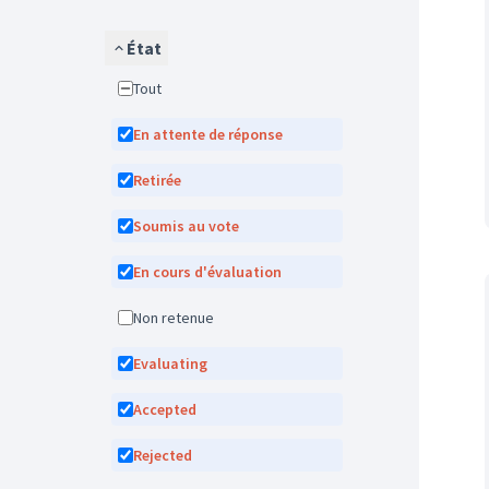
État
Tout
En attente de réponse
Retirée
Soumis au vote
En cours d'évaluation
Non retenue
Evaluating
Accepted
Rejected