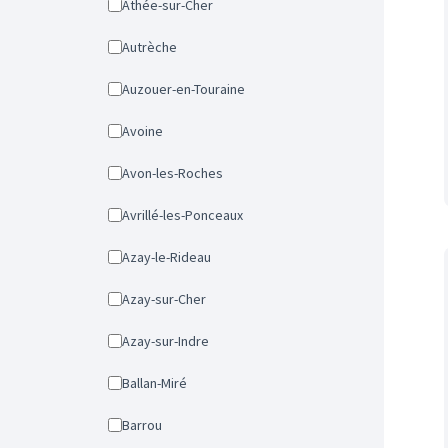
Athée-sur-Cher
Autrèche
Auzouer-en-Touraine
Avoine
Avon-les-Roches
Avrillé-les-Ponceaux
Azay-le-Rideau
Azay-sur-Cher
Azay-sur-Indre
Ballan-Miré
Barrou