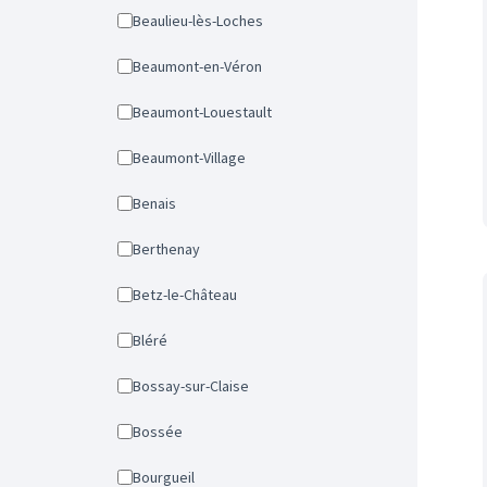
Beaulieu-lès-Loches
Beaumont-en-Véron
Beaumont-Louestault
Beaumont-Village
Benais
Berthenay
Betz-le-Château
Bléré
Bossay-sur-Claise
Bossée
Bourgueil