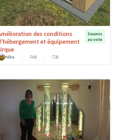
Amélioration des conditions
Soumis
au vote
d'hébergement et équipement
cirque
Héka
0
0