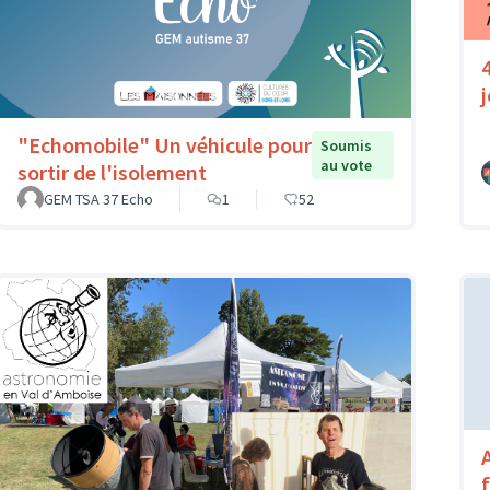
"Echomobile" Un véhicule pour
Soumis
au vote
sortir de l'isolement
GEM TSA 37 Echo
1
52
A