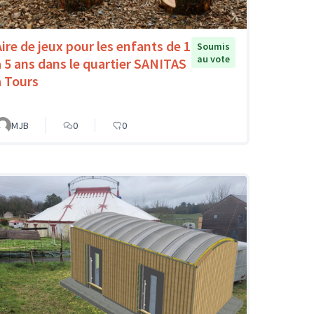
Aire de jeux pour les enfants de 1
Soumis
au vote
à 5 ans dans le quartier SANITAS
à Tours
MJB
0
0