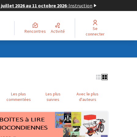
juillet 2026 au 11 octobre 2026
-
Instruction
Se
Rencontres
Activité
connecter
Les plus
Les plus
Avec le plus
commentées
suivies
d'auteurs