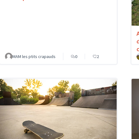
MAM les ptits crapauds
0
2