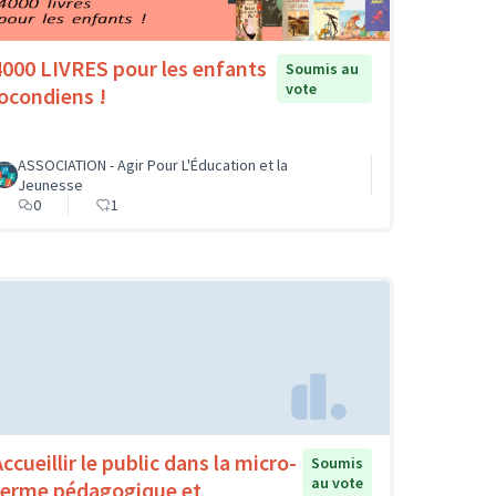
4000 LIVRES pour les enfants
Soumis au
vote
jocondiens !
ASSOCIATION - Agir Pour L'Éducation et la
Jeunesse
0
1
ccueillir le public dans la micro-
Soumis
au vote
ferme pédagogique et