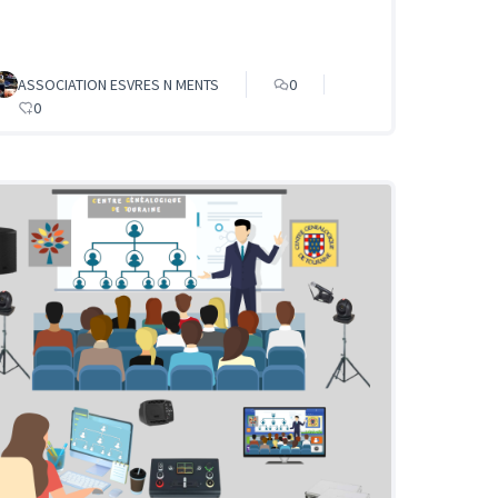
ASSOCIATION ESVRES N MENTS
0
0