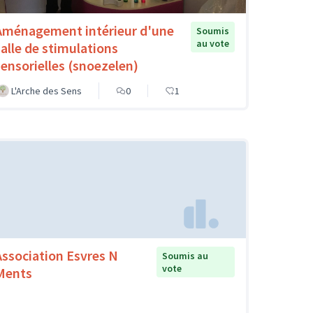
Aménagement intérieur d'une
Soumis
au vote
salle de stimulations
sensorielles (snoezelen)
L'Arche des Sens
0
1
Association Esvres N
Soumis au
vote
Ments