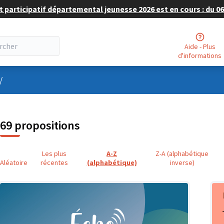
 participatif départemental jeunesse 2026 est en cours : du 06 
Aide - Plus
d'informations
nu utilisateur
/
69 propositions
Les plus
A-Z
Z-A (alphabétique
Aléatoire
récentes
(alphabétique)
inverse)