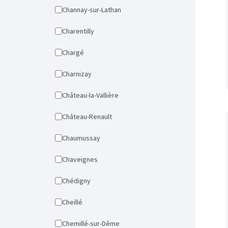
Channay-sur-Lathan
Charentilly
Chargé
Charnizay
Château-la-Vallière
Château-Renault
Chaumussay
Chaveignes
Chédigny
Cheillé
Chemillé-sur-Dême