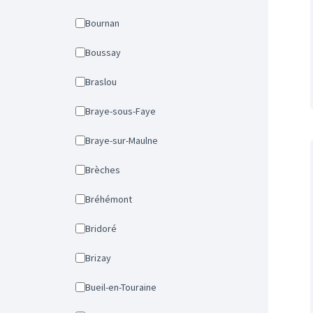
Bournan
Boussay
Braslou
Braye-sous-Faye
Braye-sur-Maulne
Brèches
Bréhémont
Bridoré
Brizay
Bueil-en-Touraine