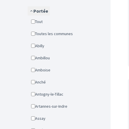
Portée
Tout
Toutes les communes
Abilly
Ambillou
Amboise
Anché
Antogny-le-Tillac
Artannes-sur-Indre
Assay