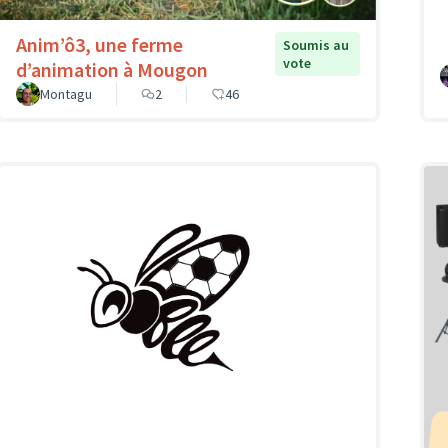
Anim’ô3, une ferme
Soumis au
vote
d’animation à Mougon
Montagu
2
46