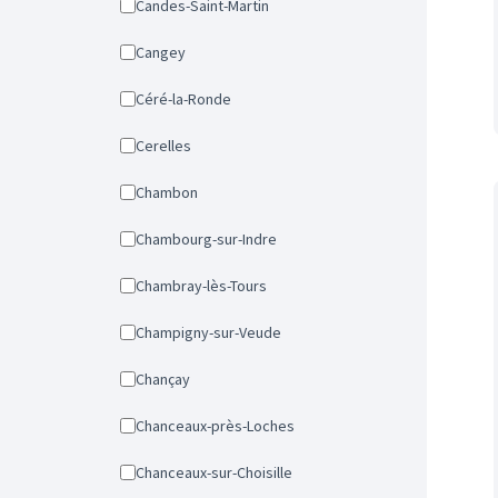
Candes-Saint-Martin
Cangey
Céré-la-Ronde
Cerelles
Chambon
Chambourg-sur-Indre
Chambray-lès-Tours
Champigny-sur-Veude
Chançay
Chanceaux-près-Loches
Chanceaux-sur-Choisille