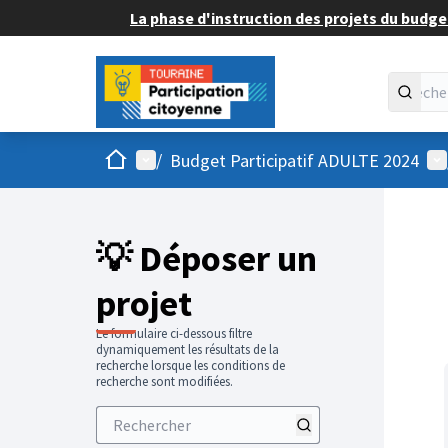
La phase d'instruction des projets du budget
Accueil
Menu principal
Me
/
Budget Participatif ADULTE 2024
💡 Déposer un
projet
Le formulaire ci-dessous filtre
dynamiquement les résultats de la
recherche lorsque les conditions de
recherche sont modifiées.