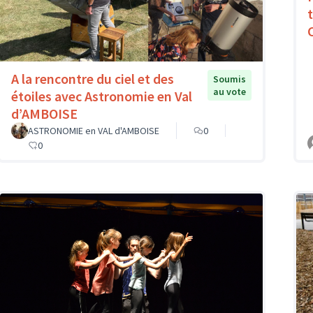
A la rencontre du ciel et des
Soumis
au vote
étoiles avec Astronomie en Val
d’AMBOISE
ASTRONOMIE en VAL d'AMBOISE
0
0