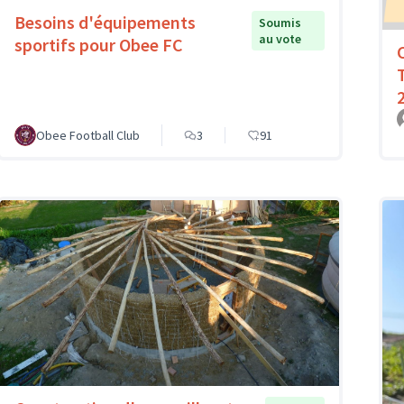
Besoins d'équipements
Soumis
au vote
sportifs pour Obee FC
Obee Football Club
3
91