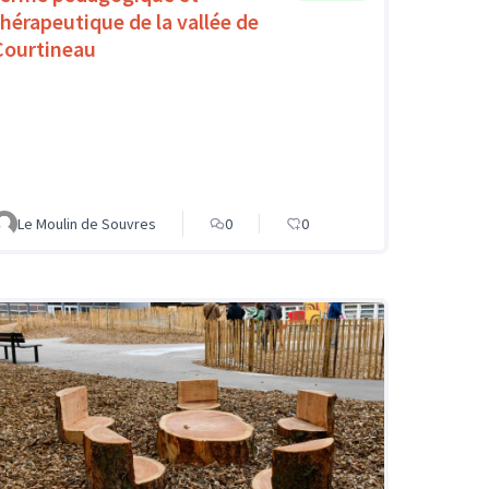
thérapeutique de la vallée de
Courtineau
Le Moulin de Souvres
0
0