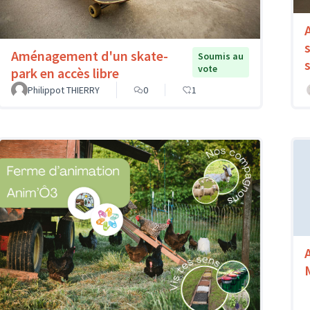
Aménagement d'un skate-
Soumis au
vote
park en accès libre
Philippot THIERRY
0
1