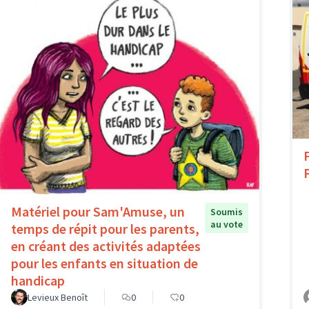
Matériel pour Sam'Amuse, un
Soumis
au vote
temps de répit pour les parents,
en créant des activités adaptées
pour les enfants en situation de
handicap
Levieux Benoît
0
0