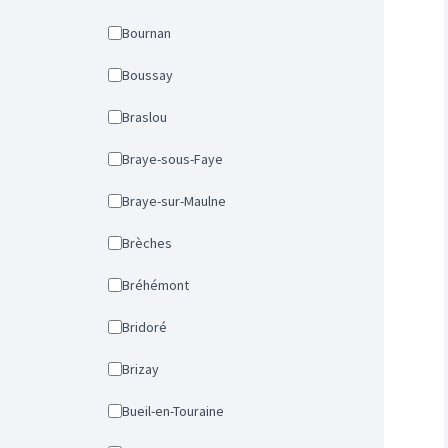
Bournan
Boussay
Braslou
Braye-sous-Faye
Braye-sur-Maulne
Brèches
Bréhémont
Bridoré
Brizay
Bueil-en-Touraine