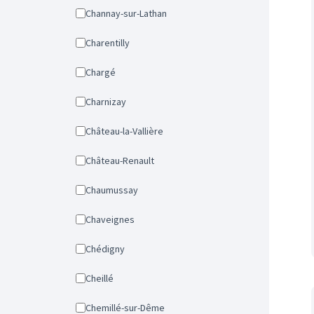
Channay-sur-Lathan
Charentilly
Chargé
Charnizay
Château-la-Vallière
Château-Renault
Chaumussay
Chaveignes
Chédigny
Cheillé
Chemillé-sur-Dême