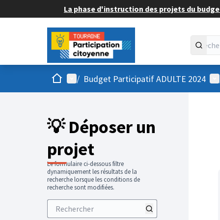
La phase d'instruction des projets du budget
Accueil
Menu principal
Me
/
Budget Participatif ADULTE 2024
💡 Déposer un
projet
Le formulaire ci-dessous filtre
dynamiquement les résultats de la
recherche lorsque les conditions de
recherche sont modifiées.