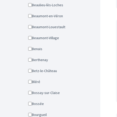
Beaulieu-lès-Loches
Beaumont-en-Véron
Beaumont-Louestault
Beaumont-Village
Benais
Berthenay
Betz-le-Château
Bléré
Bossay-sur-Claise
Bossée
Bourgueil