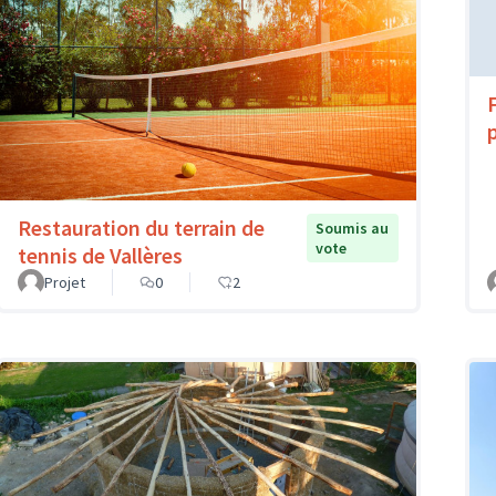
Restauration du terrain de
Soumis au
vote
tennis de Vallères
Projet
0
2