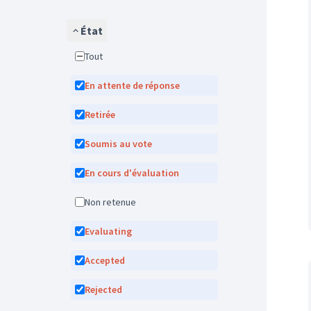
État
Tout
En attente de réponse
Retirée
Soumis au vote
En cours d'évaluation
Non retenue
Evaluating
Accepted
Rejected