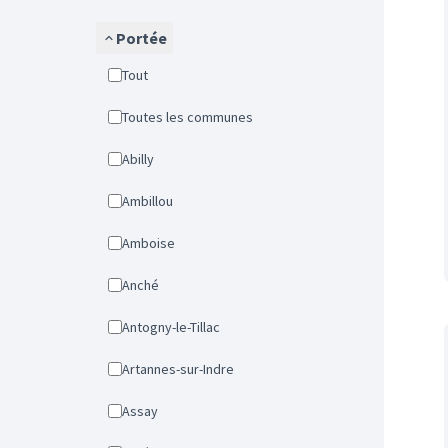
Portée
Tout
Toutes les communes
Abilly
Ambillou
Amboise
Anché
Antogny-le-Tillac
Artannes-sur-Indre
Assay