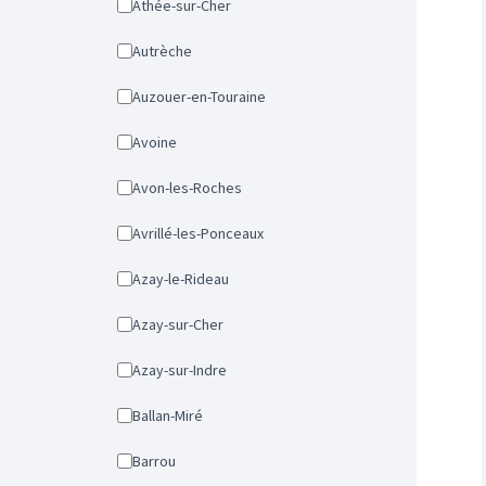
Athée-sur-Cher
Autrèche
Auzouer-en-Touraine
Avoine
Avon-les-Roches
Avrillé-les-Ponceaux
Azay-le-Rideau
Azay-sur-Cher
Azay-sur-Indre
Ballan-Miré
Barrou