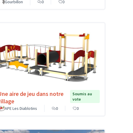
Gourbillon
0
0
Une aire de jeu dans notre
Soumis au
vote
illage
APE Les Diablotins
0
0