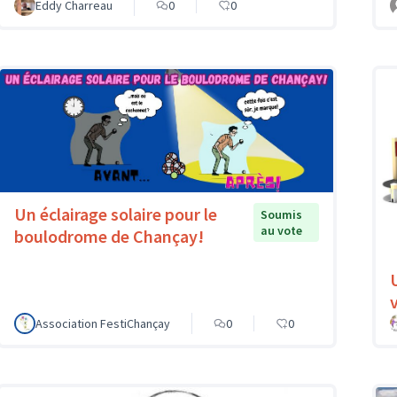
Eddy Charreau
0
0
Un éclairage solaire pour le
Soumis
au vote
boulodrome de Chançay!
v
Association FestiChançay
0
0