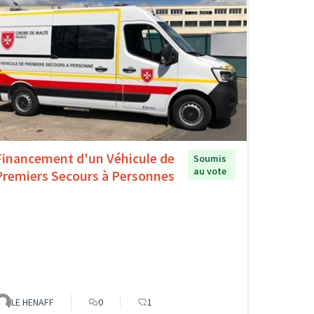
Financement d'un Véhicule de
Soumis
au vote
Premiers Secours à Personnes
LE HENAFF
0
1