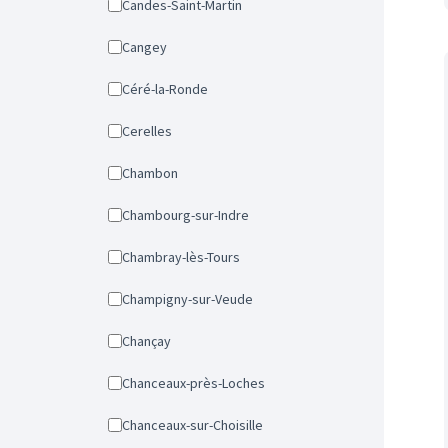
Candes-Saint-Martin
Cangey
Céré-la-Ronde
Cerelles
Chambon
Chambourg-sur-Indre
Chambray-lès-Tours
Champigny-sur-Veude
Chançay
Chanceaux-près-Loches
Chanceaux-sur-Choisille