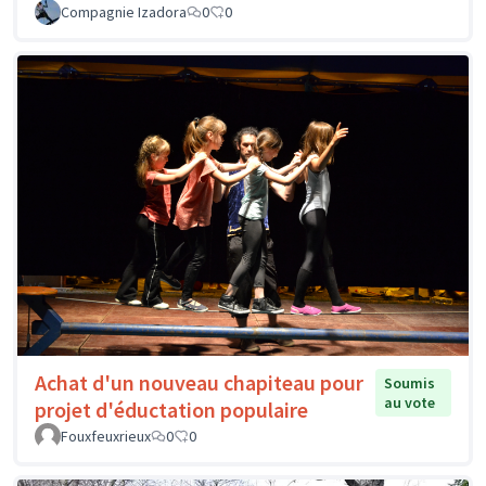
Compagnie Izadora
0
0
Achat d'un nouveau chapiteau pour
Soumis
au vote
projet d'éductation populaire
Fouxfeuxrieux
0
0