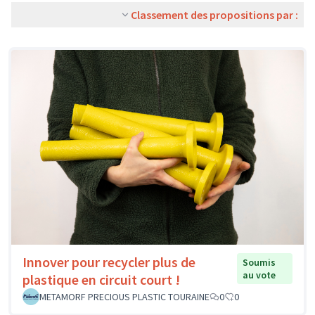
Classement des propositions par :
Innover pour recycler plus de
Soumis
au vote
plastique en circuit court !
METAMORF PRECIOUS PLASTIC TOURAINE
0
0