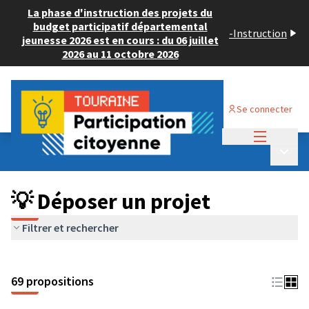
La phase d'instruction des projets du
budget participatif départemental
-
Instruction
jeunesse 2026 est en cours : du 06 juillet
2026 au 11 octobre 2026
Se connecter
Menu princi
Budget Participatif ADULTE 2024
/
Menu p
💡 Déposer un projet
💡 Déposer un projet
Filtrer et rechercher
69 propositions