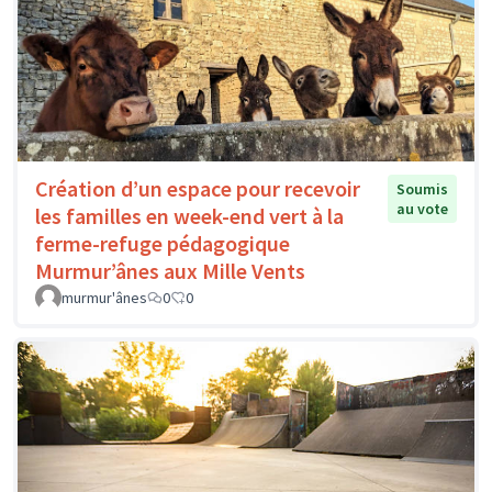
Création d’un espace pour recevoir
Soumis
au vote
les familles en week-end vert à la
ferme-refuge pédagogique
Murmur’ânes aux Mille Vents
murmur'ânes
0
0