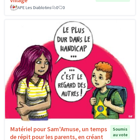
APE Les Diablotins
0
0
Matériel pour Sam'Amuse, un temps
Soumis
au vote
de répit pour les parents, en créant