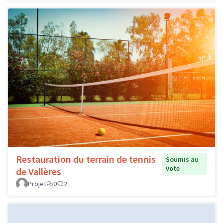
Restauration du terrain de tennis
Soumis au
vote
de Vallères
Projet
0
2