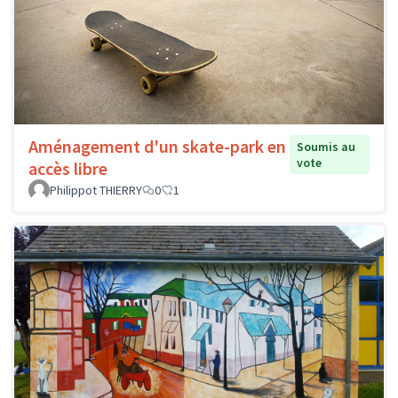
Aménagement d'un skate-park en
Soumis au
vote
accès libre
Philippot THIERRY
0
1