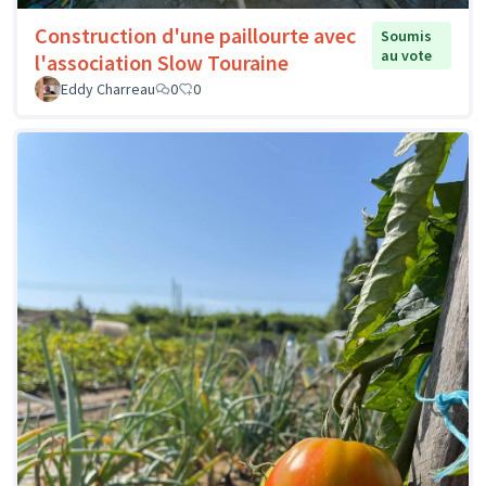
Construction d'une paillourte avec
Soumis
au vote
l'association Slow Touraine
Eddy Charreau
0
0