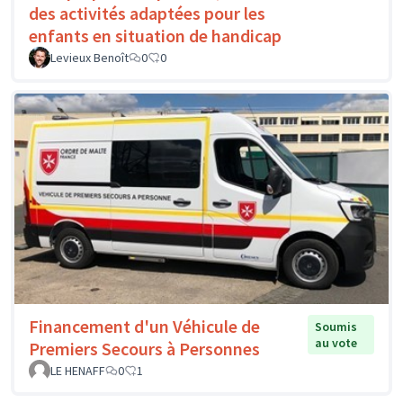
des activités adaptées pour les
enfants en situation de handicap
Levieux Benoît
0
0
Financement d'un Véhicule de
Soumis
au vote
Premiers Secours à Personnes
LE HENAFF
0
1