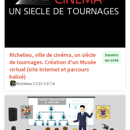
Richelieu, ville de cinéma, un siècle
Soumis
au vote
de tournages. Création d'un Musée
virtuel (site Internet et parcours
balisé)
Richelieu 17/21
3
4