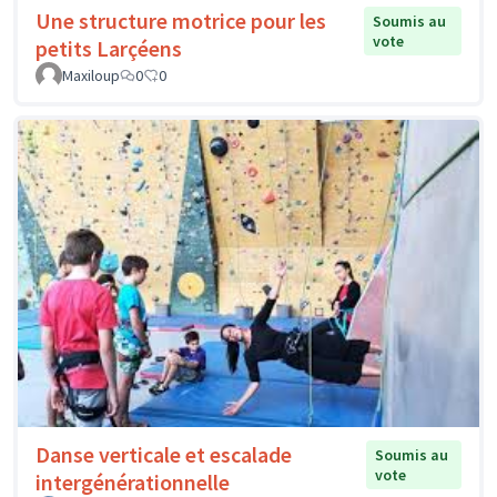
Une structure motrice pour les
Soumis au
vote
petits Larçéens
Maxiloup
0
0
Danse verticale et escalade
Soumis au
vote
intergénérationnelle