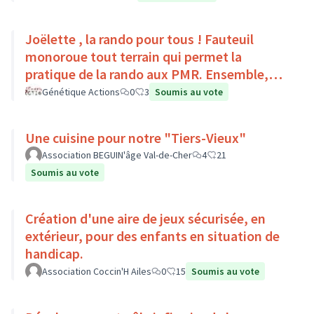
Joëlette , la rando pour tous ! Fauteuil
monoroue tout terrain qui permet la
pratique de la rando aux PMR. Ensemble,
faisons du sport :)
Génétique Actions
0
3
Soumis au vote
Une cuisine pour notre "Tiers-Vieux"
Association BEGUIN'âge Val-de-Cher
4
21
Soumis au vote
Création d'une aire de jeux sécurisée, en
extérieur, pour des enfants en situation de
handicap.
Association Coccin'H Ailes
0
15
Soumis au vote