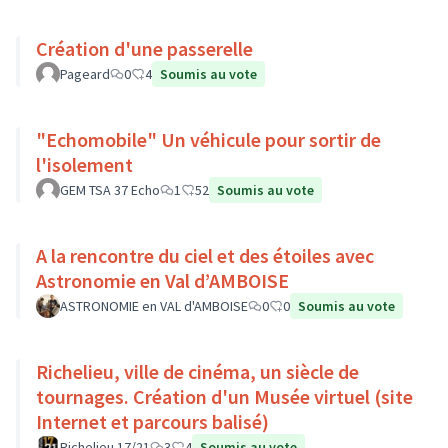
Création d'une passerelle
Pageard
0
4
Soumis au vote
"Echomobile" Un véhicule pour sortir de
l'isolement
GEM TSA 37 Echo
1
52
Soumis au vote
A la rencontre du ciel et des étoiles avec
Astronomie en Val d’AMBOISE
ASTRONOMIE en VAL d'AMBOISE
0
0
Soumis au vote
Richelieu, ville de cinéma, un siècle de
tournages. Création d'un Musée virtuel (site
Internet et parcours balisé)
Richelieu 17/21
3
4
Soumis au vote