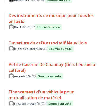
Des instruments de musique pour tous les
enfants
Bardin
0
17
Soumis au vote
Ouverture du café associatif Neuvillois
le père colateur
0
1
Soumis au vote
Petite Caserne De Channay (tiers lieu socio
culturel)
mairie
10
27
Soumis au vote
Financement d'un véhicule pour
mutualisation de matériel
La Sauce Rurale
0
0
Soumis au vote