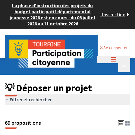
La phase d'instruction des projets du
budget participatif départemental
-
Instruction
jeunesse 2026 est en cours : du 06 juillet
2026 au 11 octobre 2026
Se connecter
Menu princi
Budget Participatif ADULTE 2024
/
Menu p
💡 Déposer un projet
💡 Déposer un projet
Filtrer et rechercher
69 propositions