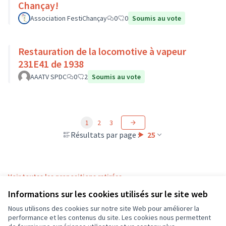
Chançay!
Association FestiChançay
0
0
Soumis au vote
Restauration de la locomotive à vapeur
231E41 de 1938
AAATV SPDC
0
2
Soumis au vote
1
2
3
Résultats par page :
25
Voir toutes les propositions retirées
Informations sur les cookies utilisés sur le site web
Nous utilisons des cookies sur notre site Web pour améliorer la
Conditions d'utilisation
performance et les contenus du site. Les cookies nous permettent
Paramètres des cookies