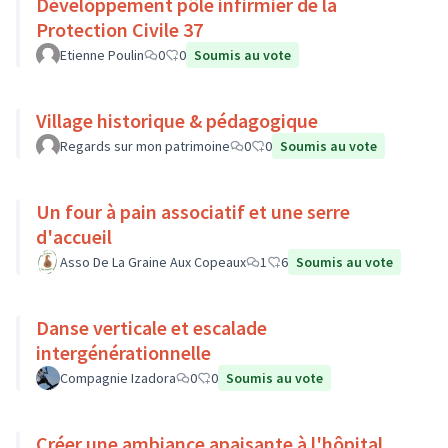
Développement pôle infirmier de la
Protection Civile 37
Etienne Poulin
0
0
Soumis au vote
Village historique & pédagogique
Regards sur mon patrimoine
0
0
Soumis au vote
Un four à pain associatif et une serre
d'accueil
Asso De La Graine Aux Copeaux
1
6
Soumis au vote
Danse verticale et escalade
intergénérationnelle
Compagnie Izadora
0
0
Soumis au vote
Créer une ambiance apaisante à l'hôpital