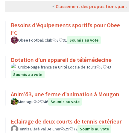
Classement des propositions par :
Besoins d'équipements sportifs pour Obee
FC
Obee Football Club
3
91
Soumis au vote
Dotation d’un appareil de télémédecine
Croix-Rouge française Unité Locale de Tours
3
43
Soumis au vote
Anim’ô3, une ferme d’animation à Mougon
Montagu
2
46
Soumis au vote
Eclairage de deux courts de tennis extérieur
Tennis Bléré Val De Cher
29
72
Soumis au vote