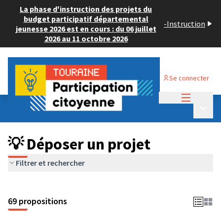
La phase d'instruction des projets du
budget participatif départemental
-
Instruction
jeunesse 2026 est en cours : du 06 juillet
2026 au 11 octobre 2026
Se connecter
Menu princi
Budget Participatif ADULTE 2024
/
Menu p
💡 Déposer un projet
💡 Déposer un projet
Filtrer et rechercher
69 propositions