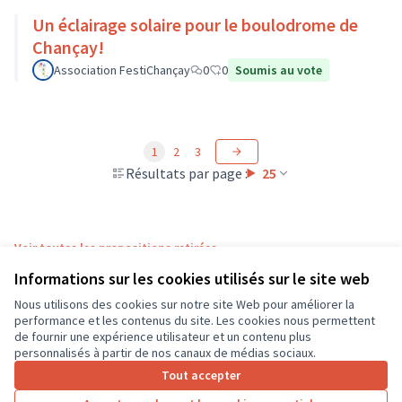
Un éclairage solaire pour le boulodrome de
Chançay!
Association FestiChançay
0
0
Soumis au vote
1
2
3
Résultats par page :
25
Voir toutes les propositions retirées
Informations sur les cookies utilisés sur le site web
Nous utilisons des cookies sur notre site Web pour améliorer la
Conditions d'utilisation
performance et les contenus du site. Les cookies nous permettent
Paramètres des cookies
de fournir une expérience utilisateur et un contenu plus
CD37 sur X
CD37 sur Facebook
CD37 sur Instagram
CD37 sur YouTube
personnalisés à partir de nos canaux de médias sociaux.
(Lien externe)
(Lien externe)
(Lien externe)
(Lien externe)
Tout accepter