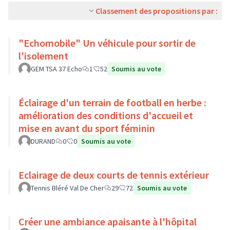
Classement des propositions par :
"Echomobile" Un véhicule pour sortir de
l'isolement
GEM TSA 37 Echo
1
52
Soumis au vote
Éclairage d'un terrain de football en herbe :
amélioration des conditions d'accueil et
mise en avant du sport féminin
DURAND
0
0
Soumis au vote
Eclairage de deux courts de tennis extérieur
Tennis Bléré Val De Cher
29
72
Soumis au vote
Créer une ambiance apaisante à l'hôpital