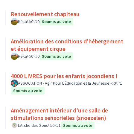
Renouvellement chapiteau
Héka
0
0
Soumis au vote
Amélioration des conditions d'hébergement
et équipement cirque
Héka
0
0
Soumis au vote
4000 LIVRES pour les enfants jocondiens !
ASSOCIATION - Agir Pour L'Éducation et la Jeunesse
0
1
Soumis au vote
Aménagement intérieur d'une salle de
stimulations sensorielles (snoezelen)
L'Arche des Sens
0
1
Soumis au vote