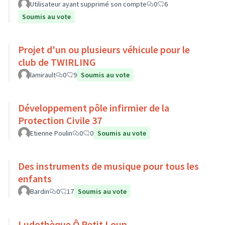
Utilisateur ayant supprimé son compte
0
6
Soumis au vote
Projet d'un ou plusieurs véhicule pour le
club de TWIRLING
lamirault
0
9
Soumis au vote
Développement pôle infirmier de la
Protection Civile 37
Etienne Poulin
0
0
Soumis au vote
Des instruments de musique pour tous les
enfants
Bardin
0
17
Soumis au vote
Ludothèque Ô Petit Loup