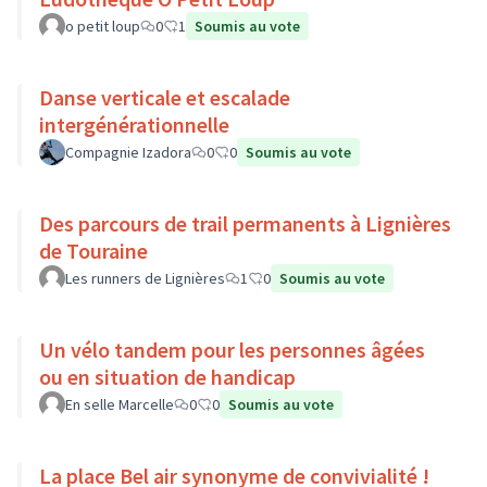
o petit loup
0
1
Soumis au vote
Danse verticale et escalade
intergénérationnelle
Compagnie Izadora
0
0
Soumis au vote
Des parcours de trail permanents à Lignières
de Touraine
Les runners de Lignières
1
0
Soumis au vote
Un vélo tandem pour les personnes âgées
ou en situation de handicap
En selle Marcelle
0
0
Soumis au vote
La place Bel air synonyme de convivialité !