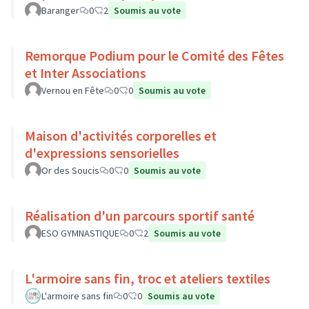
Baranger
0
2
Soumis au vote
Remorque Podium pour le Comité des Fêtes
et Inter Associations
Vernou en Fête
0
0
Soumis au vote
Maison d'activités corporelles et
d'expressions sensorielles
Or des Soucis
0
0
Soumis au vote
Réalisation d'un parcours sportif santé
ESO GYMNASTIQUE
0
2
Soumis au vote
L'armoire sans fin, troc et ateliers textiles
L'armoire sans fin
0
0
Soumis au vote