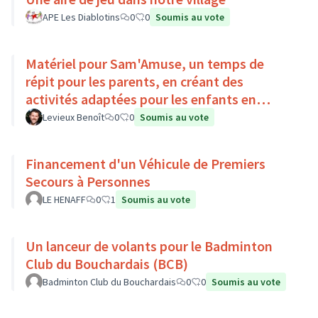
APE Les Diablotins
0
0
Soumis au vote
Matériel pour Sam'Amuse, un temps de
répit pour les parents, en créant des
activités adaptées pour les enfants en
situation de handicap
Levieux Benoît
0
0
Soumis au vote
Financement d'un Véhicule de Premiers
Secours à Personnes
LE HENAFF
0
1
Soumis au vote
Un lanceur de volants pour le Badminton
Club du Bouchardais (BCB)
Badminton Club du Bouchardais
0
0
Soumis au vote