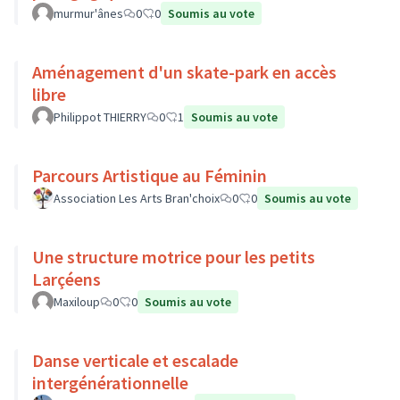
murmur'ânes
0
0
Soumis au vote
Aménagement d'un skate-park en accès
libre
Philippot THIERRY
0
1
Soumis au vote
Parcours Artistique au Féminin
Association Les Arts Bran'choix
0
0
Soumis au vote
Une structure motrice pour les petits
Larçéens
Maxiloup
0
0
Soumis au vote
Danse verticale et escalade
intergénérationnelle