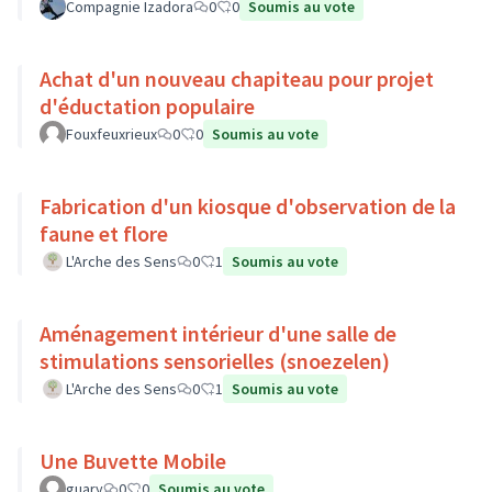
Compagnie Izadora
0
0
Soumis au vote
Achat d'un nouveau chapiteau pour projet
d'éductation populaire
Fouxfeuxrieux
0
0
Soumis au vote
Fabrication d'un kiosque d'observation de la
faune et flore
L'Arche des Sens
0
1
Soumis au vote
Aménagement intérieur d'une salle de
stimulations sensorielles (snoezelen)
L'Arche des Sens
0
1
Soumis au vote
Une Buvette Mobile
guary
0
0
Soumis au vote