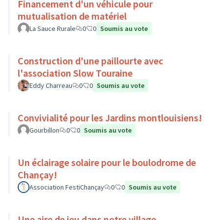
Financement d'un véhicule pour
mutualisation de matériel
La Sauce Rurale
0
0
Soumis au vote
Construction d'une paillourte avec
l'association Slow Touraine
Eddy Charreau
0
0
Soumis au vote
Convivialité pour les Jardins montlouisiens!
Gourbillon
0
0
Soumis au vote
Un éclairage solaire pour le boulodrome de
Chançay!
Association FestiChançay
0
0
Soumis au vote
Une aire de jeu dans notre village