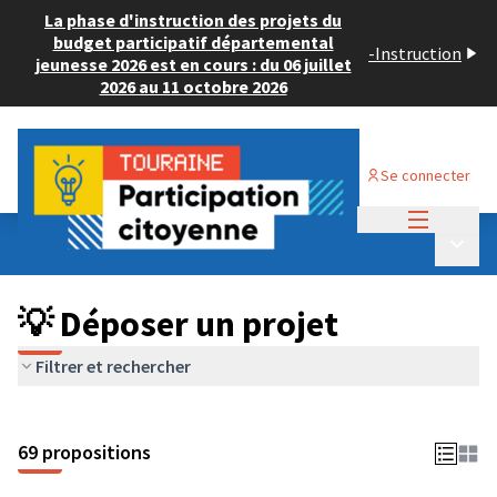
La phase d'instruction des projets du
budget participatif départemental
-
Instruction
jeunesse 2026 est en cours : du 06 juillet
2026 au 11 octobre 2026
Se connecter
Menu princi
Budget Participatif ADULTE 2024
/
Menu p
💡 Déposer un projet
💡 Déposer un projet
Filtrer et rechercher
69 propositions