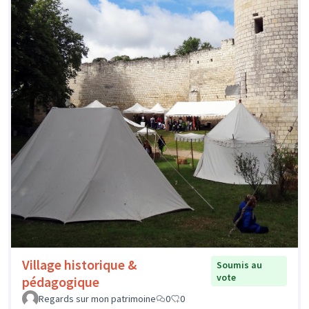
Village historique &
Soumis au
vote
pédagogique
Regards sur mon patrimoine
0
0