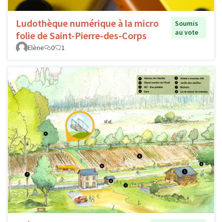
Ludothèque numérique à la micro
Soumis
au vote
folie de Saint-Pierre-des-Corps
Elène
0
1