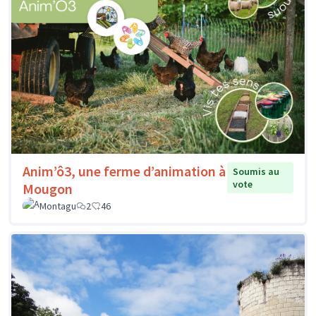
Anim’ô3, une ferme d’animation à
Soumis au
vote
Mougon
Montagu
2
46