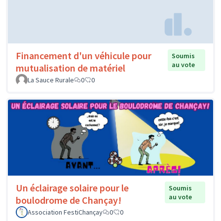
Financement d'un véhicule pour
Soumis
au vote
mutualisation de matériel
La Sauce Rurale
0
0
Un éclairage solaire pour le
Soumis
au vote
boulodrome de Chançay!
Association FestiChançay
0
0