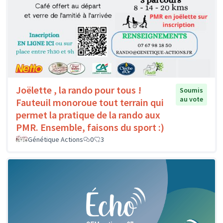
Joëlette , la rando pour tous !
Soumis
au vote
Fauteuil monoroue tout terrain qui
permet la pratique de la rando aux
PMR. Ensemble, faisons du sport :)
Génétique Actions
0
3