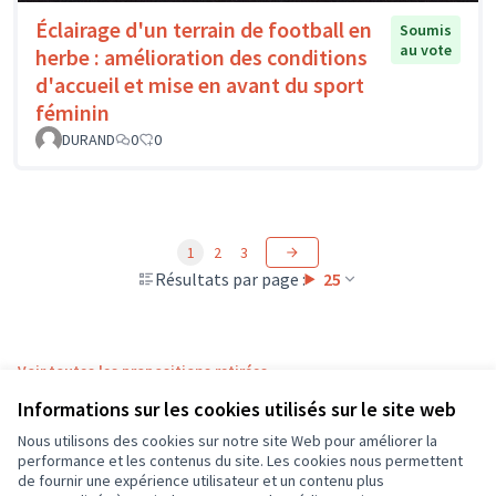
Éclairage d'un terrain de football en
Soumis
au vote
herbe : amélioration des conditions
d'accueil et mise en avant du sport
féminin
DURAND
0
0
1
2
3
Résultats par page :
25
Voir toutes les propositions retirées
Informations sur les cookies utilisés sur le site web
Nous utilisons des cookies sur notre site Web pour améliorer la
Conditions d'utilisation
performance et les contenus du site. Les cookies nous permettent
Paramètres des cookies
de fournir une expérience utilisateur et un contenu plus
CD37 sur X
CD37 sur Facebook
CD37 sur Instagram
CD37 sur YouTube