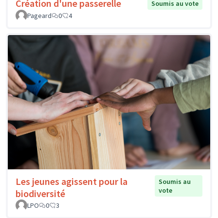
Création d'une passerelle
Soumis au vote
Pageard
0
4
Les jeunes agissent pour la
Soumis au
vote
biodiversité
LPO
0
3