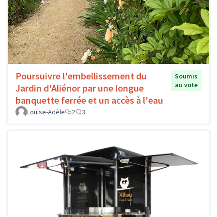
Poursuivre l'embellissement du
Soumis
au vote
Jardin d'Aliénor par une longue
banquette ferrée et un accès à l'eau
Louise-Adèle
2
3