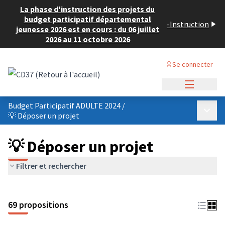
La phase d'instruction des projets du
budget participatif départemental
-
Instruction
jeunesse 2026 est en cours : du 06 juillet
2026 au 11 octobre 2026
Se connecter
Menu princi
Budget Participatif ADULTE 2024
/
Menu p
💡 Déposer un projet
💡 Déposer un projet
Filtrer et rechercher
69 propositions