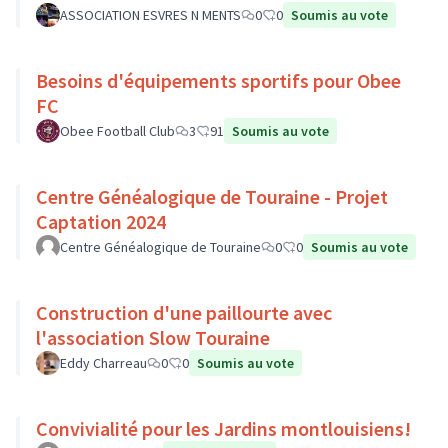
ASSOCIATION ESVRES N MENTS
0
0
Soumis au vote
Besoins d'équipements sportifs pour Obee
FC
Obee Football Club
3
91
Soumis au vote
Centre Généalogique de Touraine - Projet
Captation 2024
Centre Généalogique de Touraine
0
0
Soumis au vote
Construction d'une paillourte avec
l'association Slow Touraine
Eddy Charreau
0
0
Soumis au vote
Convivialité pour les Jardins montlouisiens!