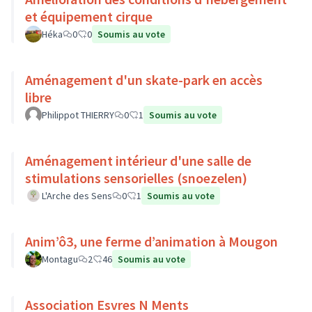
et équipement cirque
Héka
0
0
Soumis au vote
Aménagement d'un skate-park en accès
libre
Philippot THIERRY
0
1
Soumis au vote
Aménagement intérieur d'une salle de
stimulations sensorielles (snoezelen)
L'Arche des Sens
0
1
Soumis au vote
Anim’ô3, une ferme d’animation à Mougon
Montagu
2
46
Soumis au vote
Association Esvres N Ments