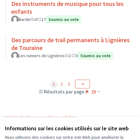
Des instruments de musique pour tous les
enfants
Bardin
0
17
Soumis au vote
Des parcours de trail permanents à Lignières
de Touraine
Les runners de Lignières
1
0
Soumis au vote
1
2
3
Résultats par page :
25
Voir toutes les propositions retirées
Informations sur les cookies utilisés sur le site web
Nous utilisons des cookies sur notre site Web pour améliorer la
Conditions d'utilisation