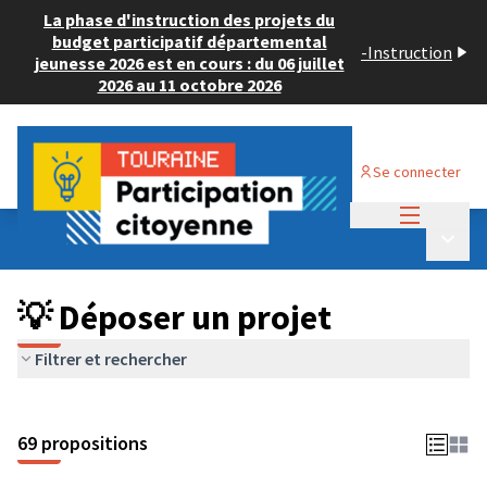
La phase d'instruction des projets du
budget participatif départemental
-
Instruction
jeunesse 2026 est en cours : du 06 juillet
2026 au 11 octobre 2026
Se connecter
Menu princi
Budget Participatif ADULTE 2024
/
Menu p
💡 Déposer un projet
💡 Déposer un projet
Filtrer et rechercher
69 propositions