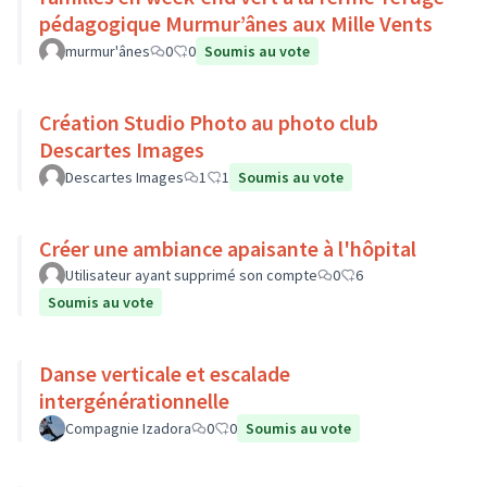
pédagogique Murmur’ânes aux Mille Vents
murmur'ânes
0
0
Soumis au vote
Création Studio Photo au photo club
Descartes Images
Descartes Images
1
1
Soumis au vote
Créer une ambiance apaisante à l'hôpital
Utilisateur ayant supprimé son compte
0
6
Soumis au vote
Danse verticale et escalade
intergénérationnelle
Compagnie Izadora
0
0
Soumis au vote