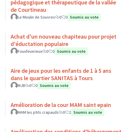
pédagogique et thérapeutique de la vallée
de Courtineau
Le Moulin de Souvres
0
0
Soumis au vote
Achat d'un nouveau chapiteau pour projet
d'éductation populaire
Fouxfeuxrieux
0
0
Soumis au vote
Aire de jeux pour les enfants de 1 à 5 ans
dans le quartier SANITAS à Tours
MJB
0
0
Soumis au vote
Amélioration de la cour MAM saint epain
MAM les ptits crapauds
0
2
Soumis au vote
Amélioration des conditions d'hébergement