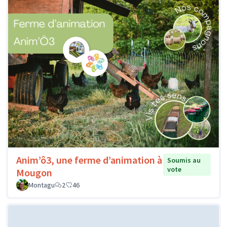
Anim’ô3, une ferme d’animation à
Soumis au
vote
Mougon
Montagu
2
46