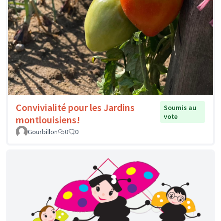
Convivialité pour les Jardins
Soumis au
vote
montlouisiens!
Gourbillon
0
0