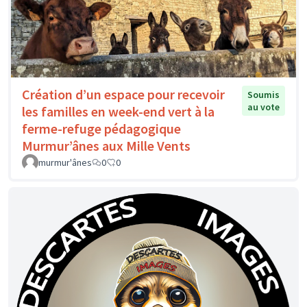
Création d’un espace pour recevoir
Soumis
au vote
les familles en week-end vert à la
ferme-refuge pédagogique
Murmur’ânes aux Mille Vents
murmur'ânes
0
0