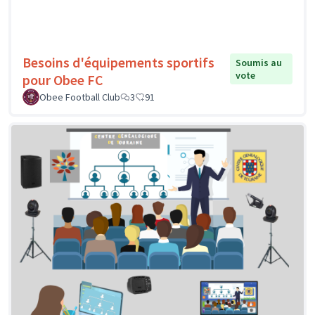
Besoins d'équipements sportifs
Soumis au
vote
pour Obee FC
Obee Football Club
3
91