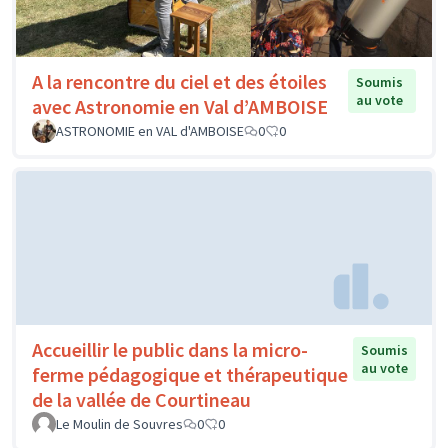
A la rencontre du ciel et des étoiles
Soumis
au vote
avec Astronomie en Val d’AMBOISE
ASTRONOMIE en VAL d'AMBOISE
0
0
Accueillir le public dans la micro-
Soumis
au vote
ferme pédagogique et thérapeutique
de la vallée de Courtineau
Le Moulin de Souvres
0
0