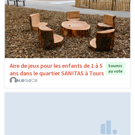
Aire de jeux pour les enfants de 1 à 5
Soumis
au vote
ans dans le quartier SANITAS à Tours
MJB
0
0