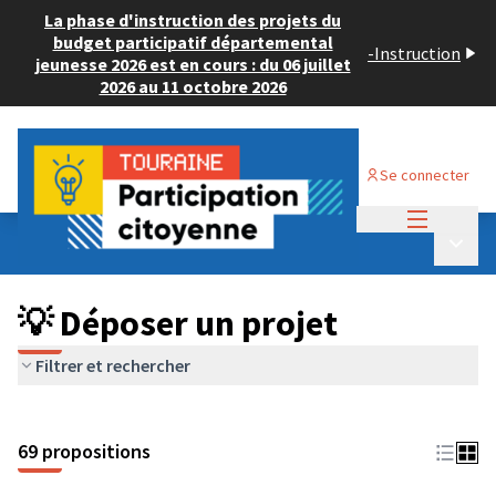
La phase d'instruction des projets du
budget participatif départemental
-
Instruction
jeunesse 2026 est en cours : du 06 juillet
2026 au 11 octobre 2026
Se connecter
Menu princi
Budget Participatif ADULTE 2024
/
Menu p
💡 Déposer un projet
💡 Déposer un projet
Filtrer et rechercher
69 propositions