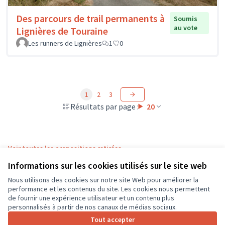
Des parcours de trail permanents à
Soumis
au vote
Lignières de Touraine
Les runners de Lignières
1
0
1
2
3
Résultats par page :
20
Voir toutes les propositions retirées
Informations sur les cookies utilisés sur le site web
Nous utilisons des cookies sur notre site Web pour améliorer la
Conditions d'utilisation
performance et les contenus du site. Les cookies nous permettent
Paramètres des cookies
de fournir une expérience utilisateur et un contenu plus
CD37 sur X
CD37 sur Facebook
CD37 sur Instagram
CD37 sur YouTube
personnalisés à partir de nos canaux de médias sociaux.
(Lien externe)
(Lien externe)
(Lien externe)
(Lien externe)
Tout accepter