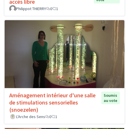
accès libre
Philippot THIERRY
0
1
Aménagement intérieur d'une salle
Soumis
au vote
de stimulations sensorielles
(snoezelen)
L'Arche des Sens
0
1