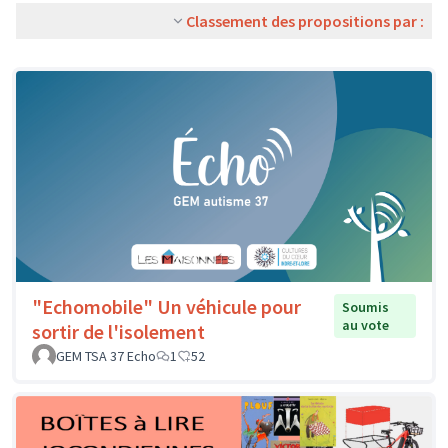
Classement des propositions par :
"Echomobile" Un véhicule pour
Soumis
au vote
sortir de l'isolement
GEM TSA 37 Echo
1
52