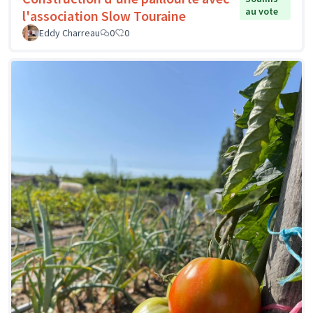
au vote
l'association Slow Touraine
Eddy Charreau
0
0