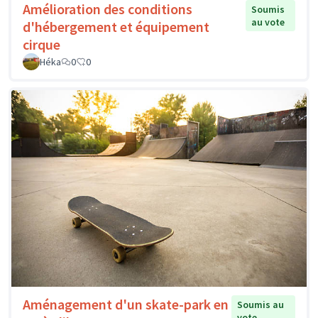
Amélioration des conditions
Soumis
au vote
d'hébergement et équipement
cirque
Héka
0
0
Aménagement d'un skate-park en
Soumis au
vote