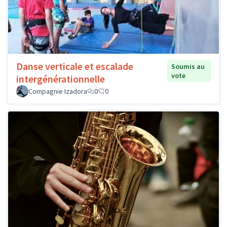
Danse verticale et escalade
Soumis au
vote
intergénérationnelle
Compagnie Izadora
0
0