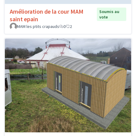
Amélioration de la cour MAM
Soumis au
vote
saint epain
MAM les ptits crapauds
0
2