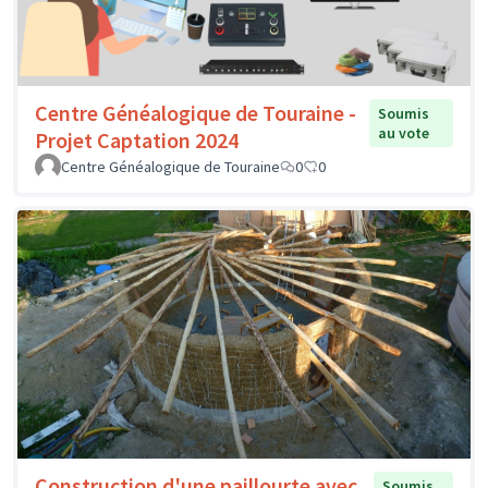
Centre Généalogique de Touraine -
Soumis
au vote
Projet Captation 2024
Centre Généalogique de Touraine
0
0
Construction d'une paillourte avec
Soumis