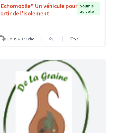
"Echomobile" Un véhicule pour
Soumis
au vote
sortir de l'isolement
GEM TSA 37 Echo
1
52