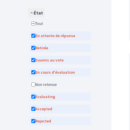
État
Tout
En attente de réponse
Retirée
Soumis au vote
En cours d'évaluation
Non retenue
Evaluating
Accepted
Rejected