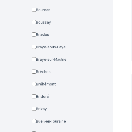
Bournan
Boussay
Braslou
Braye-sous-Faye
Braye-sur-Maulne
Brèches
Bréhémont
Bridoré
Brizay
Bueil-en-Touraine