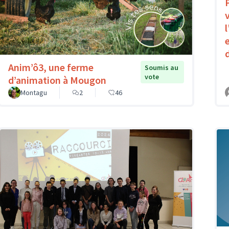
Anim’ô3, une ferme
Soumis au
vote
d’animation à Mougon
Montagu
2
46