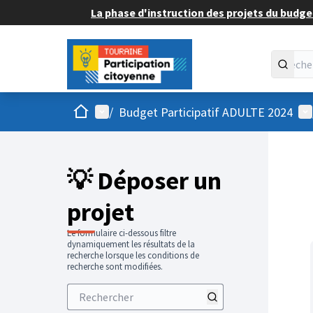
La phase d'instruction des projets du budget
Accueil
Menu principal
Me
/
Budget Participatif ADULTE 2024
💡 Déposer un
projet
Le formulaire ci-dessous filtre
dynamiquement les résultats de la
recherche lorsque les conditions de
recherche sont modifiées.