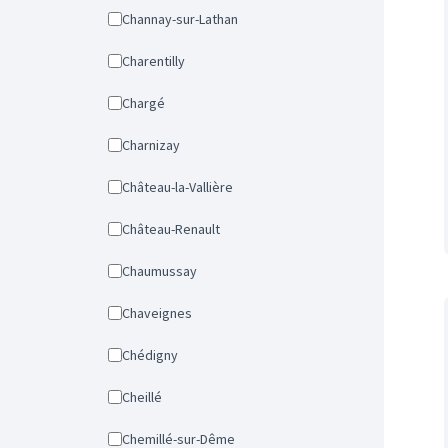
Channay-sur-Lathan
Charentilly
Chargé
Charnizay
Château-la-Vallière
Château-Renault
Chaumussay
Chaveignes
Chédigny
Cheillé
Chemillé-sur-Dême