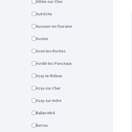
Athée-sur-Cher
Autrèche
Auzouer-en-Touraine
Avoine
Avon-les-Roches
Avrillé-les-Ponceaux
Azay-le-Rideau
Azay-sur-Cher
Azay-sur-Indre
Ballan-Miré
Barrou