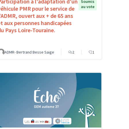
Participation à l'adaptation d'un
Soumis
au vote
véhicule PMR pour le service de
l'ADMR, ouvert aux + de 65 ans
et aux personnes handicapées
du Pays Loire-Touraine.
ADMR- Bertrand Besse Saige
2
1