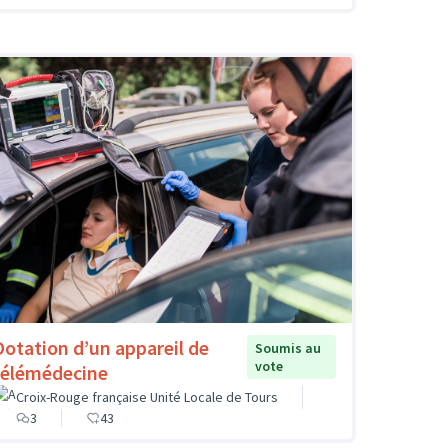
Dotation d’un appareil de
Soumis au
vote
télémédecine
Croix-Rouge française Unité Locale de Tours
3
43