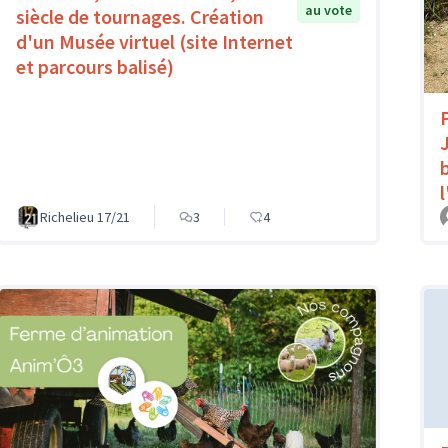
au vote
siècle de tournages. Création
d'un Musée virtuel (site Internet
et parcours balisé)
Richelieu 17/21
3
4