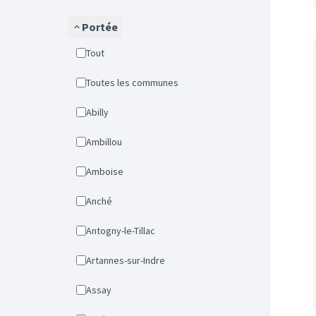
Portée
Tout
Toutes les communes
Abilly
Ambillou
Amboise
Anché
Antogny-le-Tillac
Artannes-sur-Indre
Assay