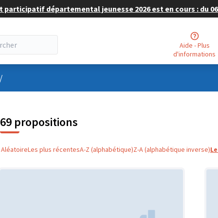
 participatif départemental jeunesse 2026 est en cours : du 06 
Aide - Plus
d'informations
nu utilisateur
/
69 propositions
Aléatoire
Les plus récentes
A-Z (alphabétique)
Z-A (alphabétique inverse)
Le