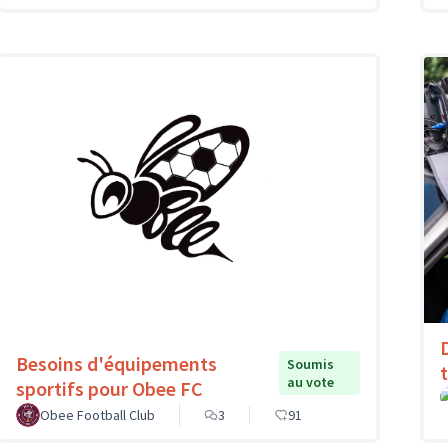
Besoins d'équipements
Soumis
au vote
sportifs pour Obee FC
Obee Football Club
3
91