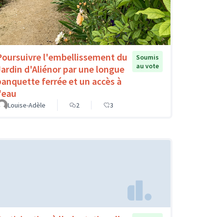
Poursuivre l'embellissement du
Soumis
au vote
Jardin d'Aliénor par une longue
banquette ferrée et un accès à
l'eau
Louise-Adèle
2
3