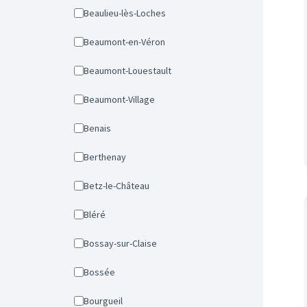
Beaulieu-lès-Loches
Beaumont-en-Véron
Beaumont-Louestault
Beaumont-Village
Benais
Berthenay
Betz-le-Château
Bléré
Bossay-sur-Claise
Bossée
Bourgueil