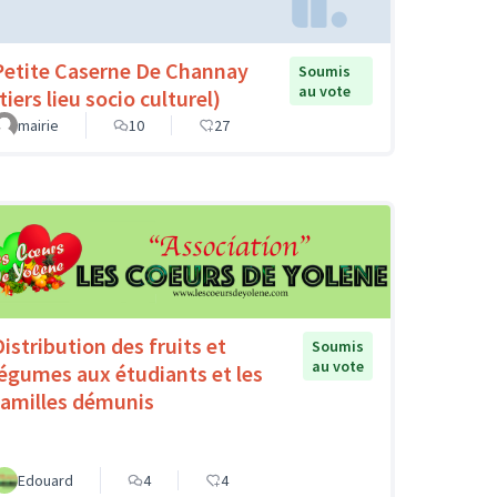
Petite Caserne De Channay
Soumis
au vote
tiers lieu socio culturel)
mairie
10
27
Distribution des fruits et
Soumis
au vote
légumes aux étudiants et les
familles démunis
Edouard
4
4