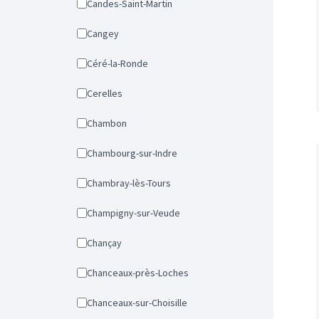
Candes-Saint-Martin
Cangey
Céré-la-Ronde
Cerelles
Chambon
Chambourg-sur-Indre
Chambray-lès-Tours
Champigny-sur-Veude
Chançay
Chanceaux-près-Loches
Chanceaux-sur-Choisille