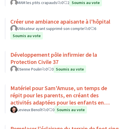
MAM les ptits crapauds
0
2
Soumis au vote
Créer une ambiance apaisante à l'hôpital
Utilisateur ayant supprimé son compte
0
6
Soumis au vote
Développement pôle infirmier de la
Protection Civile 37
Etienne Poulin
0
0
Soumis au vote
Matériel pour Sam'Amuse, un temps de
répit pour les parents, en créant des
activités adaptées pour les enfants en
situation de handicap
Levieux Benoît
0
0
Soumis au vote
Remplacer l'éclairage du terrain de foot cinq